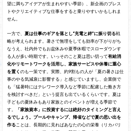
望に満ちアイデアが生まれやすい季節）、新企画のブレス
トやクリエイティブな仕事をすると乗りやすいかもしれま
せん。
一方で、
夏は仕事のギアを落とし“充電と絆”に振り切る
戦
略が考えられます。暑さで無理をしても効率が下がりがち
なうえ、社内外でもお盆休みや夏季休暇でスローダウンす
る人が多い時期です。いっそのこと夏は思い切って
有給消
化やリモートワークを活用し、家族サービスや休養に重心
を置く
のも一策です。実際、約9割もの人が「夏の暑さは仕
事のやる気減衰に影響する」と感じていますし、企業側で
も「猛暑時にはテレワーク導入など季節に配慮した働き方
を検討すべきだ」という提言も出ているくらいです。夏は
子どもの夏休みもあり家族とのイベントが増える季節で
す。
「家族資本」に投資するには絶好のタイミングと言え
るでしょう。プールやキャンプ、帰省などで夏の思い出を
作る
ことは、長期的に見ればあなたの心の栄養（リカバリ