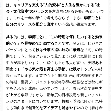
は、
キャリアを支える“人的資本”と人生を豊かにする“社
会・文化資本”のバランス
を意識的に取る必要があるわけで
す。これを一年の単位で考えるならば、まさに
季節ごとに
自分のリソースを配分し直す
という発想が役立ちます。
具体的には、
季節ごとに「この時期は何に注力すると効果
的か？」を見極めて計画する
ことです。例えば、ビジネス
パーソンにとって
秋は仕事の追い込みに最適
な「旬」の時
期でしょう。前セクションで見たように秋は気候的にも集
中力が高まりやすく、生産性も上がる人が多い。実際ある
調査でも
「やる気が最も高まる季節」は秋がトップ
との結
果が出ています。企業でも下半期の計画が本格稼働するこ
の時期、重要プロジェクトや資格取得の勉強などは秋にギ
アを入れると成果が出やすいでしょう。春も次点で集中力
が上がる季節ですから、新年度の目標設定や新しいチャレ
ンジのスタートに向いています。桜咲く季節は何かと気持
ちも前向きで
創造的なアイデアも湧きやすい
ので（春は希