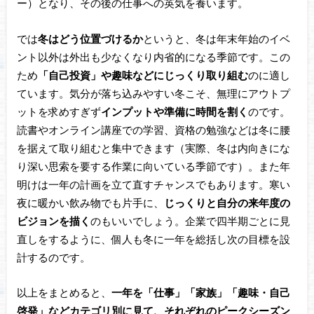
ー）となり、その後の仕事への英気を養います。
では
冬はどう位置づけるか
というと、冬は年末年始のイベ
ント以外は外出も少なくなり内省的になる季節です。この
ため
「自己投資」や趣味などにじっくり取り組む
のに適し
ています。気分が落ち込みやすい冬こそ、無理にアウトプ
ットを求めすぎず
インプットや準備に時間を割く
のです。
読書やオンライン講座での学習、資格の勉強などは冬に腰
を据えて取り組むと集中できます（実際、冬は内向きにな
り深い思索を要する作業に向いている季節です）。また年
明けは一年の計画を立て直すチャンスでもあります。寒い
夜に暖かい飲み物でも片手に、
じっくりと自分の来年度の
ビジョンを描く
のもいいでしょう。企業で四半期ごとに見
直しをするように、個人も冬に一年を総括し次の目標を設
計するのです。
以上をまとめると、
一年を「仕事」「家族」「趣味・自己
啓発」などカテゴリ別に見て、それぞれのピークシーズン