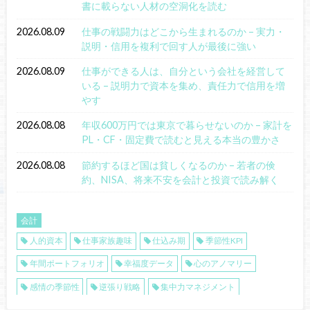
書に載らない人材の空洞化を読む
2026.08.09
仕事の戦闘力はどこから生まれるのか – 実力・
説明・信用を複利で回す人が最後に強い
2026.08.09
仕事ができる人は、自分という会社を経営して
いる – 説明力で資本を集め、責任力で信用を増
やす
2026.08.08
年収600万円では東京で暮らせないのか – 家計を
PL・CF・固定費で読むと見える本当の豊かさ
2026.08.08
節約するほど国は貧しくなるのか – 若者の倹
約、NISA、将来不安を会計と投資で読み解く
会計
人的資本
仕事家族趣味
仕込み期
季節性KPI
年間ポートフォリオ
幸福度データ
心のアノマリー
感情の季節性
逆張り戦略
集中力マネジメント