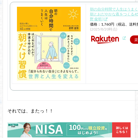
朝の自分時間で人生はうまく
朝とおだやかな夜をつくる45の
野 俊明 ]
価格：1,760円（税込、送料
(2025/8/20時点)
楽
それでは、またっ！！