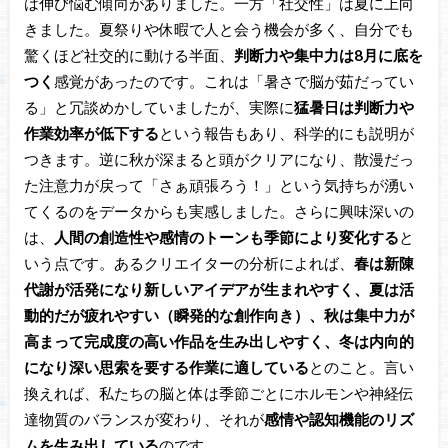
は伸び悩む傾向がありました。一方「社交性」は夏に上向
きました。夏祭りや休暇で人と会う機会が多く、自分でも
驚くほど社交的に動ける半面、
判断力や集中力は8月に底を
つく
感覚があったのです。これは「暑さで脳が茹だってい
る」と冗談めかしていましたが、実際に
猛暑日は判断力や
作業効率が低下する
という報告もあり、科学的にも説明が
つきます。逆に秋が深まると頭がクリアになり、散漫だっ
た注意力が戻って「さぁ頑張ろう！」という気持ちが湧い
てくるのをデータからも実感しました。さらに興味深いの
は、
人間の創造性や感情のトーンも季節により変化する
と
いう点です。あるクリエイターの分析によれば、
春は新陳
代謝が活発になり新しいアイデアが生まれやすく、夏は活
動的だが疲れやすい（瞬発的な創作向き）、秋は集中力が
高まって完成度の高い作品を生み出しやすく、冬は内向的
になり深い思索を要する作業に適している
とのこと。言い
換えれば、私たちの脳と体は季節ごとにホルモンや神経伝
達物質のバランスが変わり、それが
感情や認知機能のリズ
ムを生み出している
のです。