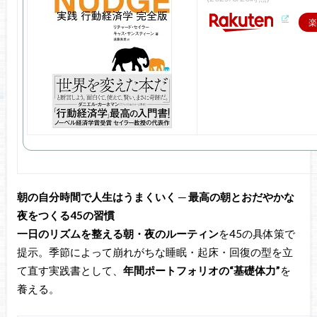
楽
朝の自分時間で人生はうまくいく ─ 最高の朝とおだやかな
夜をつくる45の習慣
一日のリズムを整える朝・夜のルーティン
を45の具体策で
提示。季節によって崩れがちな睡眠・起床・回復の型を立
て直す実践書として、
年間ポートフォリオの“基礎体力”
を
養える。