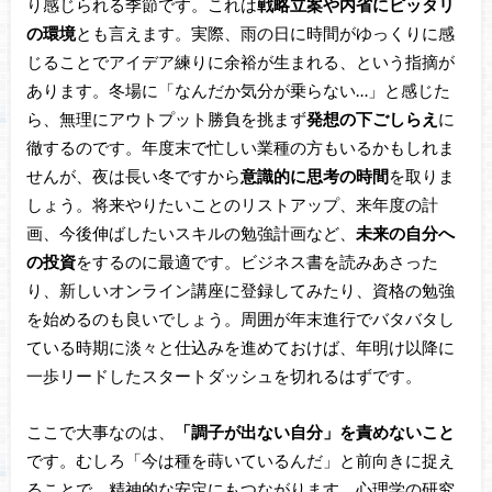
り感じられる季節です。これは
戦略立案や内省にピッタリ
の環境
とも言えます。実際、雨の日に時間がゆっくりに感
じることでアイデア練りに余裕が生まれる、という指摘が
あります。冬場に「なんだか気分が乗らない…」と感じた
ら、無理にアウトプット勝負を挑まず
発想の下ごしらえ
に
徹するのです。年度末で忙しい業種の方もいるかもしれま
せんが、夜は長い冬ですから
意識的に思考の時間
を取りま
しょう。将来やりたいことのリストアップ、来年度の計
画、今後伸ばしたいスキルの勉強計画など、
未来の自分へ
の投資
をするのに最適です。ビジネス書を読みあさった
り、新しいオンライン講座に登録してみたり、資格の勉強
を始めるのも良いでしょう。周囲が年末進行でバタバタし
ている時期に淡々と仕込みを進めておけば、年明け以降に
一歩リードしたスタートダッシュを切れるはずです。
ここで大事なのは、
「調子が出ない自分」を責めないこと
です。むしろ「今は種を蒔いているんだ」と前向きに捉え
ることで、精神的な安定にもつながります。心理学の研究