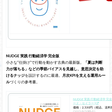
NUDGE 実践 行動経済学 完全版
小さな“仕掛け”で行動を動かす古典の最新版。
「夏は判断
力が落ちる」などの季節バイアスを見越し、意思決定を助
けるナッジ
を設計するのに最適。
月次KPIを支える運用ルー
ル
づくりの参考書。
NUDGE 実践 行動経済学 完全
ード・セイラー ]
価格：2,530円（税込、送料
(2025/8/20時点)