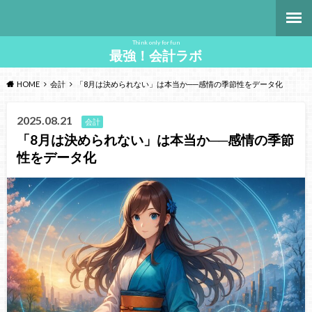
Think only for fun
最強！会計ラボ
HOME
会計
「8月は決められない」は本当か──感情の季節性をデータ化
2025.08.21
会計
「8月は決められない」は本当か──感情の季節
性をデータ化