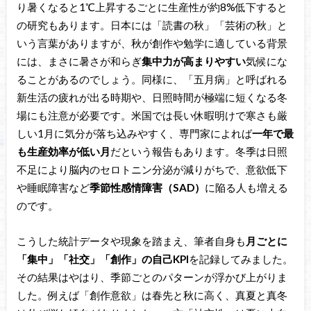
り暑くなると1℃上昇するごとに生産性が約8%低下すると
の研究もあります。日本には「読書の秋」「芸術の秋」と
いう言葉がありますが、秋が創作や勉学に適している背景
には、まさに暑さが和らぎ
集中力が高まりやすい
気候にな
ることがあるのでしょう。同様に、「五月病」と呼ばれる
新生活の疲れが出る時期や、日照時間が極端に短くなる冬
場にも注意が必要です。米国では長い休暇明けで寒さも厳
しい1月に気分が落ち込みやすく、専門家によれば
一年で最
も生産効率が低い月
だという報告もあります。冬季は日照
不足により脳内のセロトニン分泌が減りがちで、意欲低下
や睡眠障害など
季節性感情障害（SAD）
に陥る人も増える
のです。
こうした統計データや現象を踏まえ、筆者自身も
月ごとに
「集中」「社交」「創作」の自己KPI
を記録してみました。
その結果はやはり、季節ごとのパターンが浮かび上がりま
した。例えば「創作意欲」は春先と秋に高く、真夏と真冬