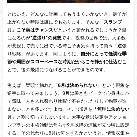
とはいえ、どんなに計画してもうまくいかない月、調子が
上がらない時期は誰にでもあります。そんな
「スランプ
月」こそ実はチャンス
だというと驚かれるでしょうか？鍵
になるのが
“逆張り”の発想
です。投資の世界では、大多数
が悲観して売りに出ている時こそ勇気を持って買う「逆張
り戦略」があります。同じように、
自分にとって低調な季
節や周囲がスローペースな時期だからこそ静かに仕込む
こ
とで、後の飛躍につなげることができるのです。
例えば、冒頭で触れた
「8月は決められない」
という現象を
逆手に取ってみましょう。8月は暑さもピークで心身共にバ
テ気味、人も入れ替わり休暇で不在だったりして物事が進
まないことも多いですよね。そこで8月を
「無理に決めない
月」
と割り切ってしまいます。大事な意思決定やアクショ
ンプランの本格始動は焦らず9月以降の涼風が立つ頃に設定
する。その代わりに8月は何をするかというと、情報収集や