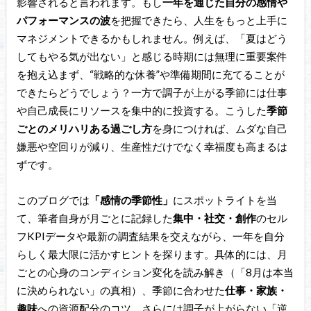
影響されると言われます。もし
一年を通じた自分の感情や
パフォーマンスの波
を把握できたら、人生をもっと上手に
マネジメントできるかもしれません。例えば、「夏はどう
してもやる気が出ない」と感じる時期には無理に重要案件
を抱え込まず、“戦略的な休養”や準備期間に充てることが
できたらどうでしょう？一方で調子が上がる季節には仕事
や自己成長にリソースを集中的に投資する。こうした
季節
ごとのメリハリある過ごし方
を身につければ、ムダな自己
嫌悪や空回りが減り、生産性だけでなく幸福度も高まるは
ずです。
このブログでは
「感情の季節性」
にスポットライトを当
て、筆者自身が月ごとに記録した
集中・社交・創作
のセル
フKPIデータや最新の調査結果を交えながら、一年を自分
らしく最大限に活かすヒントを探ります。具体的には、月
ごとの心身のコンディション変化を読み解き（「8月は本当
に決められない」の真相）、季節に合わせた
仕事・家族・
趣味
への資源配分のコツ、さらには調子が上がらない「逆