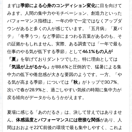
まずは
季節による心身のコンディション変化
に目を向けて
みます。人間の集中力やモチベーション、創造力といった
パフォーマンス指標は、一年の中で一定ではなくアップダ
ウンがあると多くの人が感じています。「五月病」「夏バ
テ」「冬季うつ」など季節にまつわる言葉があるのも、そ
の証拠かもしれません。実際、ある調査では「一年で最も
仕事のやる気が低下する季節」として
46.1%もの人が
「夏」
を挙げておりダントツでした。特に理由としては
「気温が上がるから」
が88.6%と圧倒的で、猛暑による集
中力の低下や倦怠感が大きな要因のようです。一方、「や
る気が高まる季節」については
「秋」
がトップで30.7%、
次いで春が28.9%と、過ごしやすい気候の時期に集中力が
戻る傾向がデータからもうかがえます。
夏場に感じる「あのだるさ」は、決して甘えではありませ
ん。
体感温度とパフォーマンスには密接な関係
があり、人
間はおおよそ22℃前後の環境で最も集中しやすく、これよ