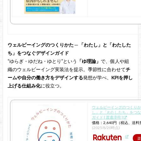
ウェルビーイングのつくりかた ─ 「わたし」と「わたした
ち」をつなぐデザインガイド
“ゆらぎ・ゆだね・ゆとり”という
「ゆ理論」
で、個人や組
織のウェルビーイング実装法を提示。季節性に合わせて
チ
ームや自分の働き方をデザインする
発想が学べ、
KPIを押し
上げる仕組み化
に役立つ。
ウェルビーイングのつくりか
し」と「わたしたち」をつな
ガイド [ 渡邊淳司 ]
価格：2,640円（税込、送料
(2025/8/20時点)
楽