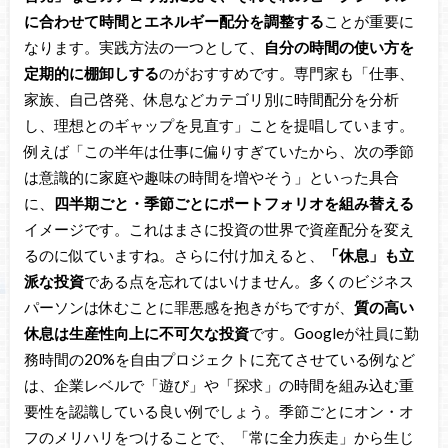
に合わせて時間とエネルギー配分を調整する
ことが重要に
なります。実践方法の一つとして、
自分の時間の使い方を
定期的に棚卸しする
のがおすすめです。専門家も「仕事、
家族、自己啓発、休息などカテゴリ別に時間配分を分析
し、理想とのギャップを見直す」ことを提唱しています。
例えば「この半年は仕事に偏りすぎていたから、次の季節
は意識的に家庭や趣味の時間を増やそう」といった具合
に、
四半期ごと・季節ごとにポートフォリオを組み替える
イメージです。これはまさに投資の世界で資産配分を変え
るのに似ていますね。さらに付け加えると、
「休息」も立
派な投資
である点を忘れてはいけません。多くのビジネス
パーソンは休むことに罪悪感を抱きがちですが、
質の高い
休息は生産性向上に不可欠な投資
です。Googleが社員に勤
務時間の20%を自由プロジェクトに充てさせている例など
は、企業レベルで「遊び」や「探求」の時間を組み込む重
要性を認識している良い例でしょう。季節ごとにオン・オ
フのメリハリをつけることで、「常に全力疾走」から生じ