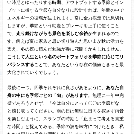
い時期とゆったりする時期、アウトプットする季節とイン
プットに徹する季節を自分なりに設計すれば、年間の中で
エネルギーの循環が生まれます。常に全力疾走では息切れ
しますが、季節という助走とブレーキを上手に使うこと
で、
走り続けながらも景色を楽しむ余裕
が生まれるので
す。例えば夏に家族と思い切り遊んだ思い出が秋の活力を
支え、冬の夜に積んだ勉強が春に花開くかもしれません。
こうして
人生という名のポートフォリオを季節に応じてリ
バランスする
ことで、あなたという存在の価値もきっと最
大化されていくでしょう。
最後に一つ。四季それぞれに良さがあるように、
あなた自
身の中にも季節ごとの「旬」があります
。無理に一年中完
璧であろうとせず、「今は自分にとって〇〇の季節だな」
と感じ取ってください。雨の日は無理に日向を探さず雨音
を楽しむように、スランプの時期も「止まって考える貴重
な時間」と捉えてみる。季節の波を味方につけたとき、私