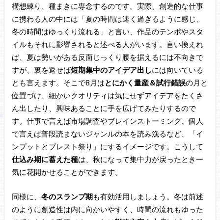
構想練り、種まきに専念するのです。実際、創造的な仕事
に携わる人の中には「夏の時間は速く過ぎるように感じ、
冬の時間はゆっくり流れる」と言い、作品のテンポやスタ
イルもそれに影響されると述べる人がいます。言い換えれ
ば、夏は勢いがある反面じっくり腰を据えるには不向きで
すが、裏を返せば
短期集中のアイデア出し
には向いている
とも言えます。そこで8月は
とにかく量産＆試行錯誤
の月と
位置づけ、細かいクオリティは気にせずアイデアをたくさ
ん出したり、興味あることに手を広げてみたりするので
す。仕事で言えば市場調査やブレインストーミング、個人
で言えば普段読まないジャンルの本を読み漁るなど、「イ
ンプットとブレスト祭り」にするイメージです。こうして
仕込み期に蓄えた種
は、秋になって集中力が戻ったとき一
気に花開かせることができます。
同様に、
冬のスランプ期
も有効活用しましょう。冬は前述
のように創造性は内に向かいやすく、時間の流れもゆった