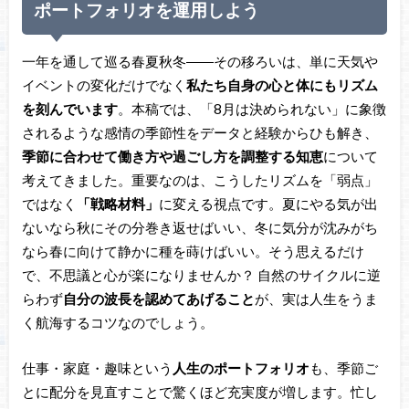
ポートフォリオを運用しよう
一年を通して巡る春夏秋冬――その移ろいは、単に天気や
イベントの変化だけでなく
私たち自身の心と体にもリズム
を刻んでいます
。本稿では、「8月は決められない」に象徴
されるような感情の季節性をデータと経験からひも解き、
季節に合わせて働き方や過ごし方を調整する知恵
について
考えてきました。重要なのは、こうしたリズムを「弱点」
ではなく
「戦略材料」
に変える視点です。夏にやる気が出
ないなら秋にその分巻き返せばいい、冬に気分が沈みがち
なら春に向けて静かに種を蒔けばいい。そう思えるだけ
で、不思議と心が楽になりませんか？ 自然のサイクルに逆
らわず
自分の波長を認めてあげること
が、実は人生をうま
く航海するコツなのでしょう。
仕事・家庭・趣味という
人生のポートフォリオ
も、季節ご
とに配分を見直すことで驚くほど充実度が増します。忙し