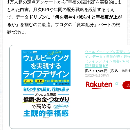
1万人超の定点アンケートから“幸福の設計図”を実務的にま
とめた白書。月次KPIや年間の配分戦略を設計するうえ
で、
データドリブンに「何を増やす/減らすと幸福度が上が
るか」
を掴むのに最適。ブログの「資本配分」パートの根
拠づけに。
ウェルビーイングを実現する
イン データ＋事例が導く最
（ライフデザイン白書2024）
経済研究所 ]
価格：1,980円（税込、送料
(2025/8/20時点)
楽