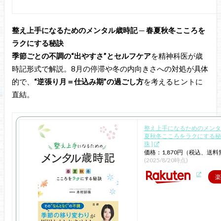
整え上手になるためのメンタル歳時記 ─ 春夏秋冬こころを
ラクにする秘訣
季節ごとの不調の“出やすさ”とセルフケア
を精神科医が歳
時記形式で解説。8月の停滞や冬の内向きさへの対処が具体
的で、
“逆張り月＝仕込み期”の過ごし方
を考えるヒントに
直結。
整え上手になるためのメンタ
夏秋冬こころをラクにする秘訣 
珠 ]
価格：1,870円（税込、送料
(2025/8/20時点)
楽