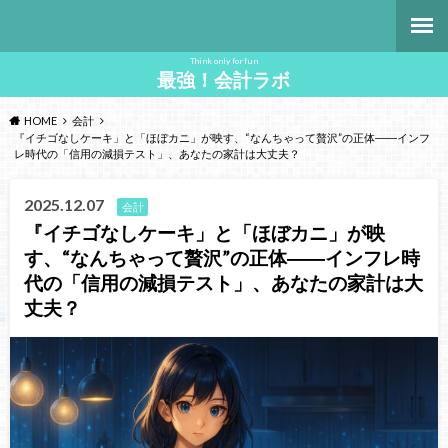
Think only for fun
最強！会計ラボ
HOME
会計
『イチゴなしケーキ」と「ほぼカニ」が映す、“なんちゃって贅沢”の正体――インフ
レ時代の「信用の減損テスト」、あなたの家計は大丈夫？
2025.12.07
会計
『イチゴなしケーキ」と「ほぼカニ」が映
す、“なんちゃって贅沢”の正体――インフレ時
代の「信用の減損テスト」、あなたの家計は大
丈夫？