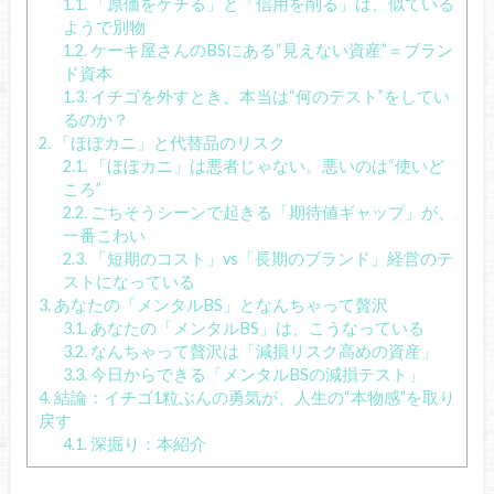
1.1.
「原価をケチる」と「信用を削る」は、似ている
ようで別物
1.2.
ケーキ屋さんのBSにある“見えない資産”＝ブラン
ド資本
1.3.
イチゴを外すとき、本当は“何のテスト”をしてい
るのか？
2.
「ほぼカニ」と代替品のリスク
2.1.
「ほぼカニ」は悪者じゃない。悪いのは“使いど
ころ”
2.2.
ごちそうシーンで起きる「期待値ギャップ」が、
一番こわい
2.3.
「短期のコスト」vs「長期のブランド」経営のテ
ストになっている
3.
あなたの「メンタルBS」となんちゃって贅沢
3.1.
あなたの「メンタルBS」は、こうなっている
3.2.
なんちゃって贅沢は「減損リスク高めの資産」
3.3.
今日からできる「メンタルBSの減損テスト」
4.
結論：イチゴ1粒ぶんの勇気が、人生の“本物感”を取り
戻す
4.1.
深掘り：本紹介