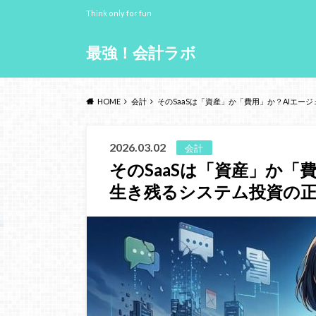
Think only for fun
最強！会計ラボ
HOME
会計
そのSaaSは「資産」か「費用」か？AIエー
2026.03.02
会計
そのSaaSは「資産」か「
生き残るシステム投資の