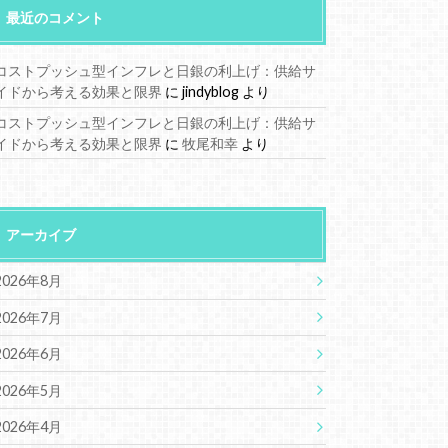
最近のコメント
コストプッシュ型インフレと日銀の利上げ：供給サ
イドから考える効果と限界
に
jindyblog
より
コストプッシュ型インフレと日銀の利上げ：供給サ
イドから考える効果と限界
に
牧尾和幸
より
アーカイブ
2026年8月
2026年7月
2026年6月
2026年5月
2026年4月