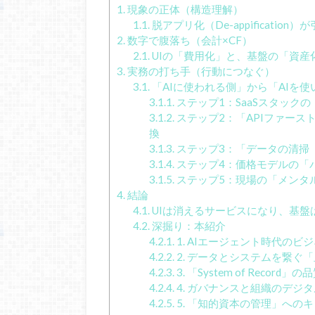
1.
現象の正体（構造理解）
1.1.
脱アプリ化（De-appificati
2.
数字で腹落ち（会計×CF）
2.1.
UIの「費用化」と、基盤の「資産
3.
実務の打ち手（行動につなぐ）
3.1.
「AIに使われる側」から「AIを
3.1.1.
ステップ1：SaaSスタック
3.1.2.
ステップ2：「APIファー
換
3.1.3.
ステップ3：「データの清掃
3.1.4.
ステップ4：価格モデルの「
3.1.5.
ステップ5：現場の「メンタ
4.
結論
4.1.
UIは消えるサービスになり、基盤
4.2.
深掘り：本紹介
4.2.1.
1. AIエージェント時代のビ
4.2.2.
2. データとシステムを繋ぐ
4.2.3.
3. 「System of Recor
4.2.4.
4. ガバナンスと組織のデジ
4.2.5.
5. 「知的資本の管理」への