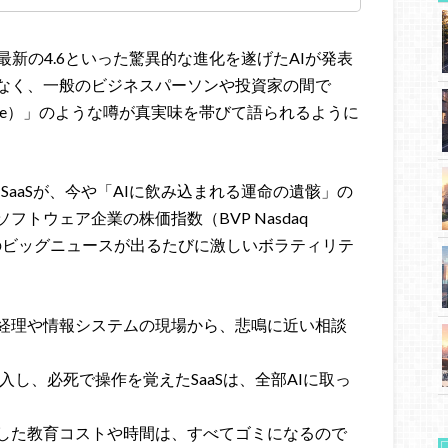
e 3.7や最新の4.6といった驚異的な進化を遂げたAIが発表
なく、一般のビジネスパーソンや投資家の間で
alypse）」のような噂が真実味を帯びて語られるように
SaaSが、今や「AIに飲み込まれる運命の遺骸」の
トウェア企業の株価指数（BVP Nasdaq
は、AI関連のビッグニュースが出るたびに激しいボラティリテ
経理や情報システムの現場から、悲鳴に近い相談
導入し、必死で操作を覚えたSaaSは、全部AIに取っ
した教育コストや時間は、すべてゴミになるので