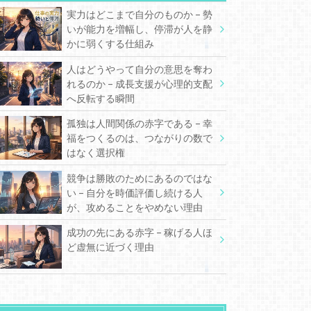
実力はどこまで自分のものか – 勢
いが能力を増幅し、停滞が人を静
かに弱くする仕組み
人はどうやって自分の意思を奪わ
れるのか – 成長支援が心理的支配
へ反転する瞬間
孤独は人間関係の赤字である – 幸
福をつくるのは、つながりの数で
はなく選択権
競争は勝敗のためにあるのではな
い – 自分を時価評価し続ける人
が、攻めることをやめない理由
成功の先にある赤字 – 稼げる人ほ
ど虚無に近づく理由