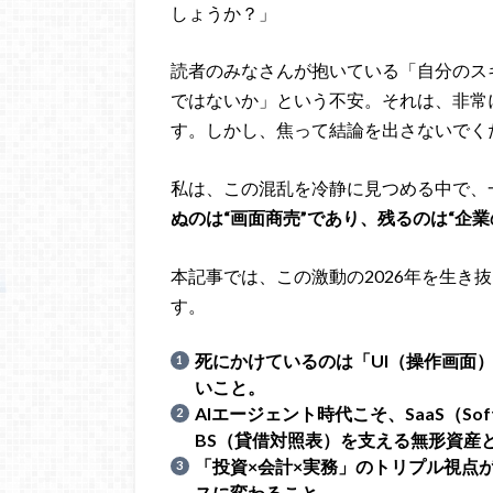
しょうか？」
読者のみなさんが抱いている「自分のス
ではないか」という不安。それは、非常
す。しかし、焦って結論を出さないでく
私は、この混乱を冷静に見つめる中で、
ぬのは“画面商売”であり、残るのは“企業の土
本記事では、この激動の2026年を生き
す。
死にかけているのは「UI（操作画面
いこと。
AIエージェント時代こそ、SaaS（Softw
BS（貸借対照表）を支える無形資産
「投資×会計×実務」のトリプル視点
スに変わること。