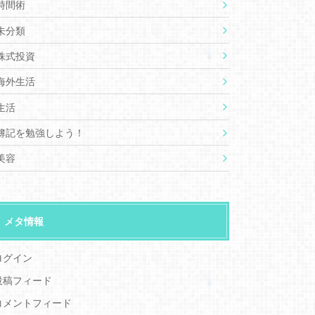
時間術
未分類
株式投資
海外生活
生活
簿記を勉強しよう！
美容
メタ情報
ログイン
投稿フィード
コメントフィード