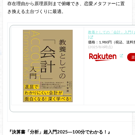
存在理由から原理原則まで俯瞰でき、恋愛メタファーに置
き換える土台づくりに最適。
教養としての「会計」入門 [ 
]
価格：1,980円（税込、送料
(2025/8/6時点)
楽
『決算書「分析」超入門2025―100分でわかる！』