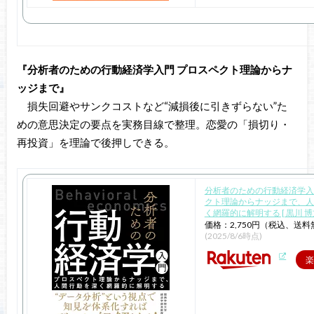
『分析者のための行動経済学入門 プロスペクト理論からナ
ッジまで』
損失回避やサンクコストなど“減損後に引きずらない”た
めの意思決定の要点を実務目線で整理。恋愛の「損切り・
再投資」を理論で後押しできる。
分析者のための行動経済学入
クト理論からナッジまで、人
く網羅的に解明する [ 黒川 博文
価格：2,750円（税込、送料
(2025/8/6時点)
楽