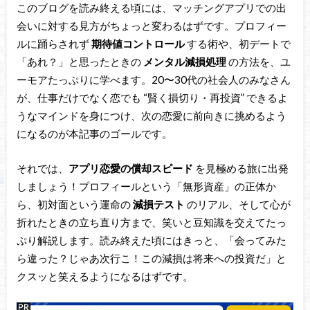
このブログを読み終える頃には、マッチングアプリでの出
会いに対する見方がちょっと変わるはずです。プロフィー
ルに踊らされず
期待値コントロール
する術や、初デートで
「あれ？」と思ったときの
メンタル減損処理
の方法を、ユ
ーモアたっぷりに学べます。20〜30代の社会人のみなさん
が、仕事だけでなく恋でも “賢く損切り・再投資” できるよ
うなマインドを身につけ、次の恋愛に前向きに挑めるよう
になるのが本記事のゴールです。
それでは、
アプリ恋愛の償却スピード
を見極める旅に出発
しましょう！プロフィールという「無形資産」の正体か
ら、初対面という運命の
減損テスト
のリアル、そして心が
折れたときの立ち直り方まで、笑いと豆知識を交えてたっ
ぷり解説します。読み終えた頃にはきっと、「会ってみた
ら違った？じゃあ次行こ！この減損は将来への投資だ」と
クスッと笑えるようになるはずです。