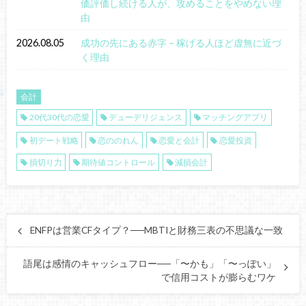
価評価し続ける人が、攻めることをやめない理
由
2026.08.05
成功の先にある赤字 – 稼げる人ほど虚無に近づ
く理由
会計
20代30代の恋愛
デューデリジェンス
マッチングアプリ
初デート戦略
恋ののれん
恋愛と会計
恋愛投資
損切り力
期待値コントロール
減損会計
ENFPは営業CFタイプ？──MBTIと財務三表の不思議な一致
語尾は感情のキャッシュフロー──「〜かも」「〜っぽい」
で信用コストが膨らむワケ