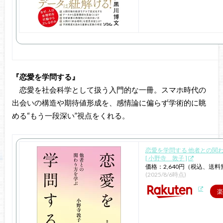
『恋愛を学問する』
恋愛を社会科学として扱う入門的な一冊。スマホ時代の
出会いの構造や期待値形成を、感情論に偏らず学術的に眺
める“もう一段深い”視点をくれる。
恋愛を学問する 他者との関
[ 小野寺 敦子 ]
価格：2,640円（税込、送料
(2025/8/6時点)
楽