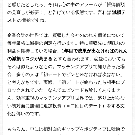
と感じたとしたら、それは心の中のアラームが「帳簿価額
の見直しが必要！」と告げている状態です。言わば
減損テ
スト
の開始ですね。
企業会計の世界では、買収した会社ののれん価値について
毎年厳格に減損の判定を行います。特に買収先に即戦力の
利益を期待している場合、
1年目で成果が出なければのれん
の減損リスクが高まる
とすら言われます。恋愛においても
それは似たようなもの。マッチングアプリで知り合った場
合、多くの人は「初デートでピンと来なければ次はない」
と考えがちです。実際、「初デートが終わったら相手にブ
ロックされていた」なんてエピソードも珍しくありませ
ん。効率重視のマッチングアプリ世界では、盛り上がらな
い初対面に無理に追加投資（＝二回目のデート）をする文
化は薄いのです。
もちろん、中には初対面のギャップをポジティブに転換で