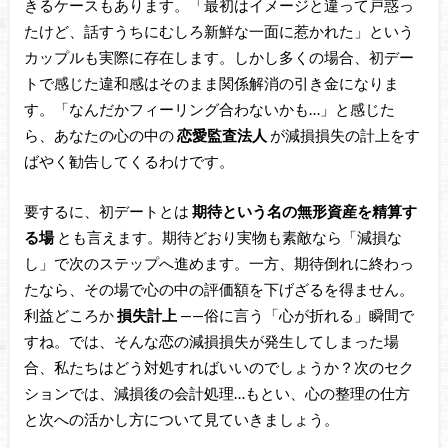
きるケースもあります。「最初はイメージと違って戸惑っ
たけど、話すうちにむしろ新鮮な一面に惹かれた」という
カップルも実際に存在します。しかし多くの場合、初デー
トで感じた違和感はそのまま関係解消の引き金になりま
す。「なんだかフィーリング合わないかも…」と感じた
ら、あなたの心の中の
恋愛監査法人
が減損損失の計上をす
ばやく勧告してくるわけです。
要するに、初デートとは
期待という名の無形資産を精算す
る場
とも言えます。期待どおり実物も素敵なら「減損な
し」で次のステップへ進めます。一方、期待倒れに終わっ
たなら、その場で心の中の評価額を下げざるを得ません。
利益どころか
損失計上
——俗に言う「心が折れる」瞬間で
すね。では、そんな恋の減損損失が発生してしまった場
合、私たちはどう対処すればいいのでしょうか？次のセク
ションでは、減損後の会計処理…もとい、心の整理の仕方
と次への活かし方について見ていきましょう。