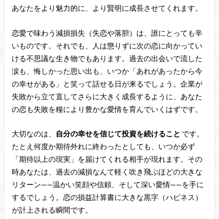
あなたをより魅力的に、より賢明に成長させてくれます。
恋愛で味わう減損損失（失恋や落胆）は、誰にとっても辛
いものです。それでも、人は懲りずに次の恋に向かってい
ける不思議な生き物でもあります。過去の出会いで流した
涙も、悔しかった思い出も、いつか「あれがあったから今
の幸せがある」と笑って話せる日が来るでしょう。企業が
失敗から立て直してさらに大きく成長するように、あなた
の恋も失敗を糧により豊かな愛情を育んでいくはずです。
大切なのは、
自分の幸せを信じて投資を続けること
です。
たとえ何度か期待外れに終わったとしても、いつか必ず
「期待以上の現実」を届けてくれる相手が現れます。その
時あなたは、過去の減損なんて軽く吹き飛ぶほどの大きな
リターン——温かい笑顔や信頼、そして深い愛情——を手に
するでしょう。恋の損益計算書に大きな黒字（ハピネス）
が計上される瞬間です。