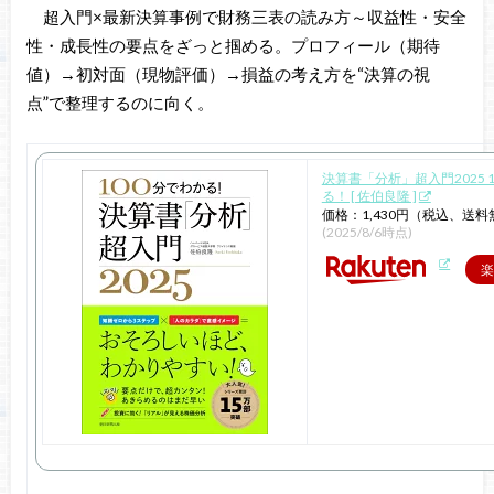
超入門×最新決算事例で財務三表の読み方～収益性・安全
性・成長性の要点をざっと掴める。プロフィール（期待
値）→初対面（現物評価）→損益の考え方を“決算の視
点”で整理するのに向く。
決算書「分析」超入門2025 
る！ [ 佐伯良隆 ]
価格：1,430円（税込、送料
(2025/8/6時点)
楽