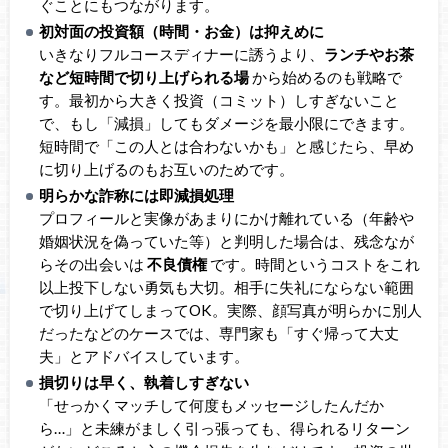
ぐことにもつながります。
初対面の投資額（時間・お金）は抑えめに
いきなりフルコースディナーに誘うより、
ランチやお茶
など短時間で切り上げられる場
から始めるのも戦略で
す。最初から大きく投資（コミット）しすぎないこと
で、もし「減損」してもダメージを最小限にできます。
短時間で「この人とは合わないかも」と感じたら、早め
に切り上げるのもお互いのためです。
明らかな詐称には即減損処理
プロフィールと実像があまりにかけ離れている（年齢や
婚姻状況を偽っていた等）と判明した場合は、残念なが
らその出会いは
不良債権
です。時間というコストをこれ
以上投下しない勇気も大切。相手に失礼にならない範囲
で切り上げてしまってOK。実際、顔写真が明らかに別人
だったなどのケースでは、専門家も「すぐ帰って大丈
夫」とアドバイスしています。
損切りは早く、執着しすぎない
「せっかくマッチして何度もメッセージしたんだか
ら…」と未練がましく引っ張っても、得られるリターン