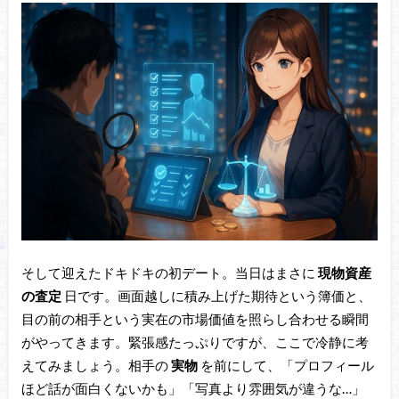
そして迎えたドキドキの初デート。当日はまさに
現物資産
の査定
日です。画面越しに積み上げた期待という簿価と、
目の前の相手という実在の市場価値を照らし合わせる瞬間
がやってきます。緊張感たっぷりですが、ここで冷静に考
えてみましょう。相手の
実物
を前にして、「プロフィール
ほど話が面白くないかも」「写真より雰囲気が違うな…」