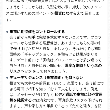
恋愛上級者（=恋愛投資家）はどのように対処しているので
しょうか？ここからは、失望を最小限に抑え、次のチャン
スに活かすためのポイントを
投資になぞらえて
紹介しま
す。
事前に期待値をコントロールする
会う前から相手に完璧を求めすぎないことです。プロフ
ィールから想像する理想像は、あくまでこちらの頭の中
で作り上げた幻だと自覚しましょう。それだけでも初対
面時の「ギャップショック」を和らげる効果がありま
す。デート前には「実物はプロフィールとは多少違って
当たり前」と自分に言い聞かせ、
過度な期待という名の
リスクヘッジ
をしておきましょう。
デューデリジェンス（事前調査）を怠らない
投資でも大事な事前調査（DD）。恋愛でも、会う前にで
きる範囲で相手を知っておく工夫をしましょう。例え
ば、メッセージだけでなく
ビデオ通話で事前に顔や雰囲
気を確認する
のは有効です。写真詐欺リスクを下げられ
ますし、声や話し方の印象で「思ってたのと違う」を防