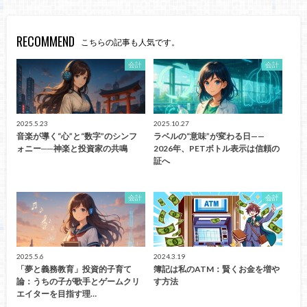
RECOMMEND
こちらの記事も人気です。
会計
会計
2025.5.23
2025.10.27
音楽が導く“心”と“数字”のシンフ
ラベルの“意味”が変わる日——
ォニー──神楽と投資家の共鳴
2026年、PETボトル表示は信頼の
証へ
会計
会計
2025.5.6
2024.3.19
「夢と義務教育」投資的子育て
簿記は私のATM：賢くお金を増や
論：うちの子が歌手とゲームクリ
す方法
エイターを目指す理…