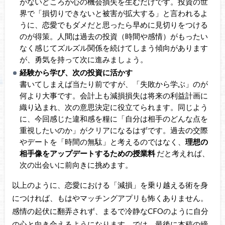
がないどころか心の機会損失を生むだけです。投資の世
界で「損切りできないと被害が拡大する」と言われるよ
うに、恋愛でもダメだと思ったら早めに見切りをつける
のが得策。人間は過去の投資（時間や感情）がもったい
なく感じてズルズル関係を続けてしまう傾向があります
が、勇気を持って次に進みましょう。
経験から学び、次の投資に活かす
書いてしまえば当たり前ですが、「失敗から学ぶ」のが
何より大事です。会計上も減損損失は将来の利益計画に
織り込まれ、次の意思決定に役立てられます。同じよう
に、今回感じた違和感を糧に「自分は相手のどんな点を
重視したいのか」がクリアになるはずです。過去の交際
やデートを「時間の無駄」と考えるのではなく、
理想の
相手像をアップデートするための授業料
だと考えれば、
次の出会いに前向きに挑めます。
以上のように、恋愛における「減損」を乗り越える術を身
につければ、もはやマッチングアプリも怖くありません。
感情の起伏に翻弄されず、まるで冷静なCFOのように自分
の心と向き合えるようになります。では、最後に本稿の締