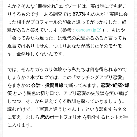
んか？そんな “期待外れ” エピソードは、実は誰にでも起こ
りうるものです。ある調査では
87.7%
もの人が「実際に会
った相手がプロフィールの印象と違ってがっかりした」経
験があると答えています（参考：
cancam.jp
）。もはや
「会ってみたら違った」は現代の恋愛あるあると言っても
過言ではありません。つまりあなたが感じたそのモヤモ
ヤ、全然珍しくないんです。
では、そんなガッカリ体験から私たちは何を得られるので
しょうか？本ブログでは、この「マッチングアプリ恋愛」
をまさかの
会計・投資目線
で斬ってみます。
恋愛×経済×爆
笑
という異色の切り口で、アプリ恋愛の失敗談を笑い飛ば
しつつ、そこから見えてくる教訓を探っていきましょう。
読むだけで、「写真と違うじゃん！」という悲劇すらネタ
に変え、むしろ
恋のポートフォリオ
を強化するヒントが手
に入ります。