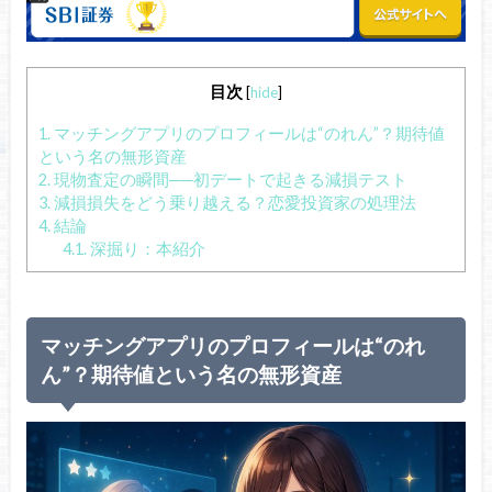
目次
[
hide
]
1.
マッチングアプリのプロフィールは“のれん”？期待値
という名の無形資産
2.
現物査定の瞬間──初デートで起きる減損テスト
3.
減損損失をどう乗り越える？恋愛投資家の処理法
4.
結論
4.1.
深掘り：本紹介
マッチングアプリのプロフィールは“のれ
ん”？期待値という名の無形資産