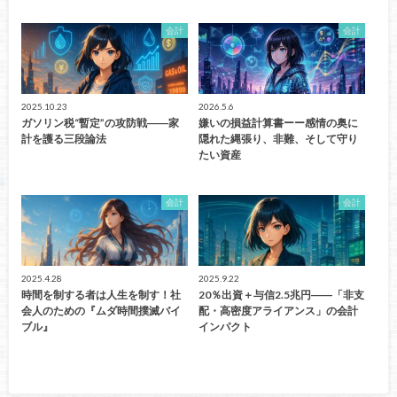
会計
会計
2025.10.23
2026.5.6
ガソリン税“暫定”の攻防戦――家
嫌いの損益計算書ーー感情の奥に
計を護る三段論法
隠れた縄張り、非難、そして守り
たい資産
会計
会計
2025.4.28
2025.9.22
時間を制する者は人生を制す！社
20％出資＋与信2.5兆円――「非支
会人のための『ムダ時間撲滅バイ
配・高密度アライアンス」の会計
ブル』
インパクト