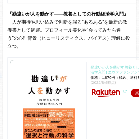
『勘違いが人を動かす――教養としての行動経済学入門』
人が期待や思い込みで判断を誤る“あるある”を最新の教
養書として網羅。プロフィール美化や“会ってみたら違
う”の心理背景（ヒューリスティクス、バイアス）理解に役
立つ。
勘違いが人を動かす 教養と
済学入門 [ エヴァファンデン
価格：1,870円（税込、送料
(2025/8/6時点)
楽