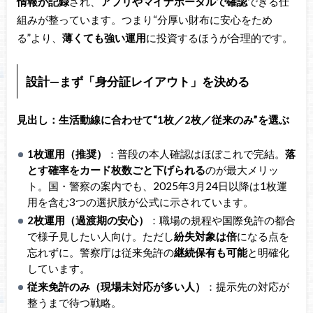
情報が記録
され、
アプリやマイナポータルで確認
できる仕
組みが整っています。つまり“分厚い財布に安心をため
る”より、
薄くても強い運用
に投資するほうが合理的です。
設計—まず「身分証レイアウト」を決める
見出し：生活動線に合わせて“1枚／2枚／従来のみ”を選ぶ
1枚運用（推奨）
：普段の本人確認はほぼこれで完結。
落
とす確率をカード枚数ごと下げられる
のが最大メリッ
ト。国・警察の案内でも、2025年3月24日以降は1枚運
用を含む3つの選択肢が公式に示されています。
2枚運用（過渡期の安心）
：職場の規程や国際免許の都合
で様子見したい人向け。ただし
紛失対象は倍
になる点を
忘れずに。警察庁は従来免許の
継続保有も可能
と明確化
しています。
従来免許のみ（現場未対応が多い人）
：提示先の対応が
整うまで待つ戦略。