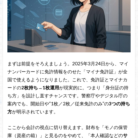
まずは前提をそろえましょう。2025年3月24日から、マイ
ナンバーカードに免許情報をのせた「マイナ免許証」が全
国で使えるようになりました。これで、免許証とマイナカ
ードの
2枚持ち→1枚運用
が現実的に。つまり「身分証の持
ち方」を設計し直すチャンスです。警察庁やデジタル庁の
案内でも、開始日や“1枚／2枚／従来免許のみ”の
3つの持ち
方
が明示されています。
ここから会計の視点に切り替えます。財布を「モノの保管
庫（資産の箱）」と見るのをやめて、「本人確認などの
サ