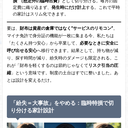
損”（想定外の臨時出費）
として切り分ける。毎月の固
定費に織り込まず、
発生時にだけ計上
する。これで平時
の家計はスリム化できます。
要は、
財布は資産の倉庫ではなく“サービスのリモコン”
。
マイナ免許で身分証の機能が一枚に集まる今、私たちは
「たくさん持つ安心」から卒業して、
必要なときに安全に
呼び出せる安心
へ移行できます。結果として、持ち物が減
り、探す時間が減り、紛失時のダメージも限定される。こ
れが「財布を軽くするのは節約じゃなくて
リスク引当の圧
縮
」という意味です。制度の土台はすでに整いました。あ
とは設計を変えるだけ。
「紛失＝大事故」をやめる：臨時特損で切
り分ける家計設計