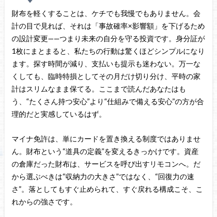
財布を軽くすることは、ケチでも我慢でもありません。会
計の目で見れば、それは「事故確率×影響額」を下げるため
の設計変更——つまり未来の自分を守る投資です。身分証が
1枚にまとまると、私たちの行動は驚くほどシンプルになり
ます。探す時間が減り、支払いも提示も迷わない。万一な
くしても、臨時特損としてその月だけ切り分け、平時の家
計はスリムなまま保てる。ここまで読んだあなたはも
う、“たくさん持つ安心”より“仕組みで備える安心”の方が合
理的だと実感しているはず。
マイナ免許は、単にカードを置き換える制度ではありませ
ん。財布という“道具の定義”を変えるきっかけです。資産
の倉庫だった財布は、サービスを呼び出すリモコンへ。だ
から選ぶべきは“収納力の大きさ”ではなく、“回復力の速
さ”。落としてもすぐ止められて、すぐ戻れる構成こそ、こ
れからの強さです。