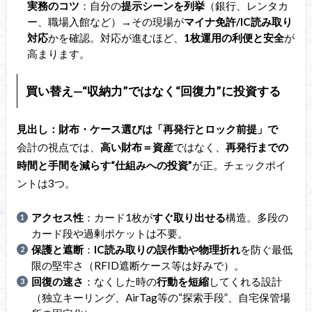
実務のコツ
：自分の
提示シーンを列挙
（銀行、レンタカ
ー、職場入館など）→その現場が
マイナ免許/IC読み取り
対応
かを確認。対応が進むほど、
1枚運用の利便と安全
が
高まります。
買い替え—“収納力”ではなく“回復力”に投資する
見出し：財布・ケース選びは「再発行とロック前提」で
会計の視点では、
高い財布＝資産
ではなく、
再発行までの
時間と手間を減らす“仕組みへの投資”
が正。チェックポイ
ントは3つ。
アクセス性
：カード1枚が
すぐ取り出せる
構造。多段の
カード段や過剰ポケットは不要。
保護と遮断
：
IC読み取りの誤作動や物理折れ
を防ぐ最低
限の堅牢さ（RFID遮断ケース等は好みで）。
回復の速さ
：なくした時の
行動を短縮
してくれる設計
（独立キーリング、AirTag等の“探索手段”、自宅保管場