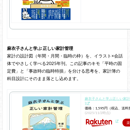
麻衣子さんと学ぶ 正しい家計管理
家計の設計図（年間・月間・臨時の枠）を、イラスト×会話
体でやさしく学べる2025年刊。この記事のキモ「平時の固
定費」と「事故時の臨時特損」を分ける思考を、家計簿の
科目設計にそのまま落とし込めます。
麻衣子さんと学ぶ正しい家計管
]
価格：1,595円（税込、送料
(2025/11/2時点)
楽