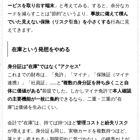
ービスを取り出す端末
」と考えてみる。すると、余分なカ
ードを減らすことは“節約”というより、
事故に備えて積ん
でいた見えない保険（リスク引当）を小さくする
行為に見
えてきます。
在庫という発想をやめる
身分証は“在庫”ではなく“アクセス”
これまでの財布は、「免許」「マイナ」「保険証（マイナ
連携）」「社員証」……と
“複数の身分証を持ち歩くこと自
体に価値がある”
前提でした。しかしマイナ免許で
本人確認
の主要機能が一枚に集約
できるなら、二重・三重の“在
庫”は価値を生みにくい。
会計で“在庫”は、持てば持つほど
管理コストと紛失リスク
が増えます。身分証も同じ。実物カードを複数持つほど、
落とす・盗まれる・期限切れに気づかない、の確率が上が