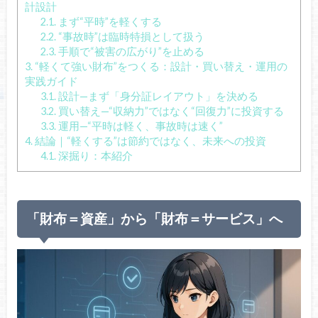
計設計
2.1.
まず“平時”を軽くする
2.2.
“事故時”は臨時特損として扱う
2.3.
手順で“被害の広がり”を止める
3.
“軽くて強い財布”をつくる：設計・買い替え・運用の
実践ガイド
3.1.
設計—まず「身分証レイアウト」を決める
3.2.
買い替え—“収納力”ではなく“回復力”に投資する
3.3.
運用—“平時は軽く、事故時は速く”
4.
結論｜“軽くする”は節約ではなく、未来への投資
4.1.
深掘り：本紹介
「財布＝資産」から「財布＝サービス」へ