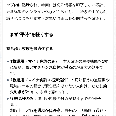
ップ内に記録
され、券面には免許情報を印字しない設計。
更新講習のオンライン化なども広がり、手続きの手間も削
減されつつあります（対象や詳細は各公的情報を確認）。
まず“平時”を軽くする
持ち歩く枚数を最適化する
1枚運用（マイナ免許のみ）
：本人確認の主要機能を1枚
に集約。
落とすチャンス自体が減る
のが最大の効用で
す。
2枚運用（マイナ免許＋従来免許）
：切り替えの過渡期や
職場ルールの都合で安心感を取りたい人向け。ただし
紛
失対象が2つ
になる点は忘れずに。
従来免許のみ
：運用や現場の対応が整うまでの“様子
見”。
制度上、
どれを選ぶかは任意
。自分の生活動線（通勤・