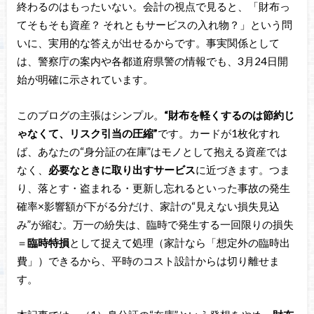
終わるのはもったいない。会計の視点で見ると、「財布っ
てそもそも資産？ それともサービスの入れ物？」という問
いに、実用的な答えが出せるからです。事実関係として
は、警察庁の案内や各都道府県警の情報でも、3月24日開
始が明確に示されています。
このブログの主張はシンプル。
“財布を軽くするのは節約じ
ゃなくて、リスク引当の圧縮”
です。カードが1枚化すれ
ば、あなたの“身分証の在庫”はモノとして抱える資産では
なく、
必要なときに取り出すサービス
に近づきます。つま
り、落とす・盗まれる・更新し忘れるといった事故の発生
確率×影響額が下がる分だけ、家計の“見えない損失見込
み”が縮む。万一の紛失は、臨時で発生する一回限りの損失
＝
臨時特損
として捉えて処理（家計なら「想定外の臨時出
費」）できるから、平時のコスト設計からは切り離せま
す。