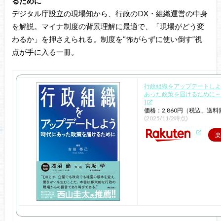
るために
デジタル庁設立の現場知から、行政のDX・組織運営の中身
を解説。マイナ制度の背景理解に最適で、「現場がどう変
わるか」を押さえられる。制度を“怖がらずに使い倒す”視
点が手に入る一冊。
行政組織をアップデートしよ
あった政策を届けるために～ 
]
価格：2,860円（税込、送料
(2025/11/2時点)
楽