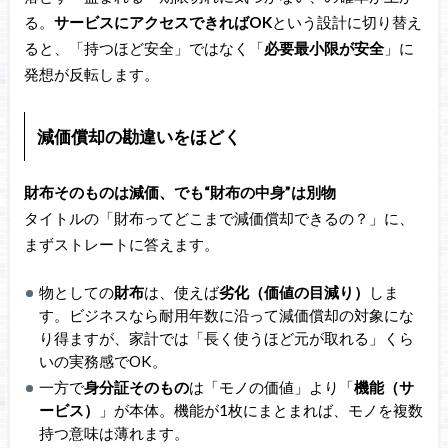
る。
サービスにアクセスできればOK
という設計に切り替え
ると、「持つほど安全」ではなく「
必要最小限が安全
」に
発想が反転します。
減価償却の勘違いをほどく
財布そのものは減価、でも“財布の中身”は別物
タイトルの「財布ってどこまで減価償却できるの？」に、
まずストレートに答えます。
物としての
財布
は、使えば
劣化（価値の目減り）
しま
す。ビジネスなら耐用年数に沿って減価償却の対象にな
り得ますが、家計では「長く使うほど元が取れる」くら
いの実務感でOK。
一方で
身分証そのもの
は「モノの価値」より「
機能（サ
ービス）
」が本体。機能が1枚にまとまれば、モノを複数
持つ意味は薄れます。