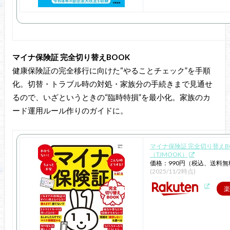
マイナ保険証 完全切り替えBOOK
健康保険証の完全移行に向けた“やることチェック”を手順
化。切替・トラブル時の対処・家族分の手続きまで見通せ
るので、いざというときの“臨時特損”を最小化。家族のカ
ード運用ルール作りのガイドに。
マイナ保険証 完全切り替えB
（TJMOOK）
価格：990円（税込、送料無
(2025/11/2時点)
楽