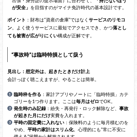
出張・身分証の提示場面）に合わせて、
「持たないほう
が安全」
を目指すのがマイナ免許時代の基本設計です。
ポイント
：財布は“資産の倉庫”ではなく
サービスのリモコ
ン
。よく使うサービスに最短でアクセスでき、かつ
落とし
ても被害が広がりにくい
構成が正解です。
“事故時”は臨時特損として扱う
見出し：想定外は、起きたときだけ計上
会計っぽく聴こえますが、やることは簡単。
臨時枠を作る
：家計アプリやノートに「臨時特損」カテ
ゴリーを1つ作ります。ここは
毎月はゼロ
でOK。
発生時のみ記録
：紛失・再発行・ロック解除など、
事故
が起きた月にだけ
実費を入れます。
平時の固定費に入れない
：保険料のように毎月積むのを
やめ、
平時の家計はスリム化
。心理的にも“常に不安に
備える”状態から解放されます。