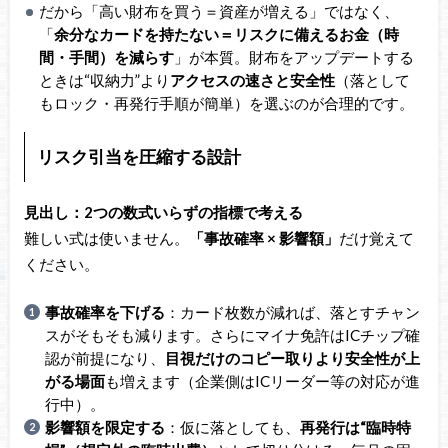
だから「高い財布を買う＝資産が増える」ではなく、
「
余分なカードを持たない＝リスクに備えるお金（時
間・手間）を減らす
」が本質。財布をアップデートする
ときは“収納力”より
アクセスの速さと安全性
（落として
もロック・再発行手順が簡単）を選ぶのが合理的です。
リスク引当を圧縮する設計
見出し：2つの数式いらずの指標で考える
難しい式は使いません。
「事故確率 × 影響額」
だけ覚えて
ください。
事故確率を下げる
：カード枚数が減れば、落とすチャン
スがそもそも減ります。さらにマイナ免許はICチップ確
認が前提になり、
目視だけのコピー取りより安全性が上
がる場面
も増えます（企業側はICリーダー等の対応が進
行中）。
影響額を限定する
：仮に落としても、
再発行は“臨時特