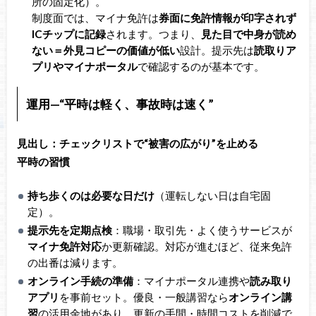
所の固定化）。
制度面では、マイナ免許は
券面に免許情報が印字されず
ICチップに記録
されます。つまり、
見た目で中身が読め
ない＝外見コピーの価値が低い
設計。提示先は
読取りア
プリやマイナポータル
で確認するのが基本です。
運用—“平時は軽く、事故時は速く”
見出し：チェックリストで“被害の広がり”を止める
平時の習慣
持ち歩くのは必要な日だけ
（運転しない日は自宅固
定）。
提示先を定期点検
：職場・取引先・よく使うサービスが
マイナ免許対応
か更新確認。対応が進むほど、従来免許
の出番は減ります。
オンライン手続の準備
：マイナポータル連携や
読み取り
アプリ
を事前セット。優良・一般講習なら
オンライン講
習
の活用余地があり、更新の手間・時間コストを削減で