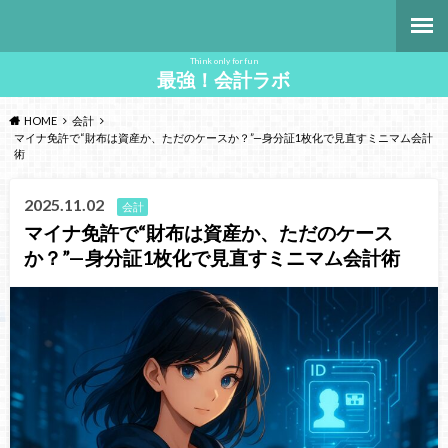
Think only for fun
最強！会計ラボ
HOME
会計
マイナ免許で“財布は資産か、ただのケースか？”—身分証1枚化で見直すミニマム会計
術
2025.11.02
会計
マイナ免許で“財布は資産か、ただのケース
か？”—身分証1枚化で見直すミニマム会計術