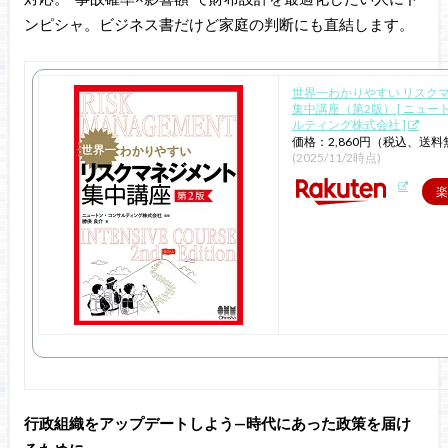
ンピシャ。ビジネス書だけど家庭の判断にも直結します。
世界一わかりやすい リスク
集中講座（第2版） [ ニュ
ルティング株式会社 ]
価格：2,860円（税込、送料
(2025/11/2時点)
楽
行政組織をアップデートしよう—時代にあった政策を届け