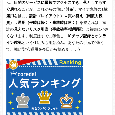
ん。
目的のサービスに最短でアクセスでき、落としてもす
ぐ戻れる
ことが、これからの“強い財布”。マイナ免許の
1枚
運用
を軸に、
設計（レイアウト）→買い替え（回復力投
資）→運用（平時は軽く・事故時は速く）
を整えれば、家
計の
見えないリスク引当（事故確率×影響額）
は着実に小さ
くなります。制度はすでに稼働し、
ICチップ記録とオンラ
イン確認
という仕組みも用意済み。あなたの手元で“薄く
て、強い”財布運用を今日から始めましょう。