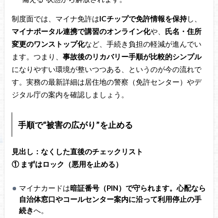
制度面では、マイナ免許は
ICチップで免許情報を保持
し、
マイナポータル連携で講習のオンライン化
や、
氏名・住所
変更のワンストップ化
など、手続き負担の軽減が進んでい
ます。つまり、
事故後のリカバリー手順が比較的シンプル
になりやすい環境が整いつつある、というのが今の流れで
す。実務の最新詳細は居住地の警察（免許センター）やデ
ジタル庁の案内を確認しましょう。
手順で“被害の広がり”を止める
見出し：なくした直後のチェックリスト
① まずはロック（悪用を止める）
マイナカードは
暗証番号（PIN）で守られます。心配なら
自治体窓口やコールセンター案内に沿って利用停止の手
続き
へ。