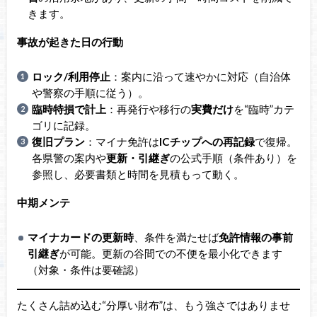
きます。
事故が起きた日の行動
ロック/利用停止
：案内に沿って速やかに対応（自治体
や警察の手順に従う）。
臨時特損で計上
：再発行や移行の
実費だけ
を“臨時”カテ
ゴリに記録。
復旧プラン
：マイナ免許は
ICチップへの再記録
で復帰。
各県警の案内や
更新・引継ぎ
の公式手順（条件あり）を
参照し、必要書類と時間を見積もって動く。
中期メンテ
マイナカードの更新時
、条件を満たせば
免許情報の事前
引継ぎ
が可能。更新の谷間での不便を最小化できます
（対象・条件は要確認）
たくさん詰め込む“分厚い財布”は、もう強さではありませ