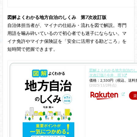
図解よくわかる地方自治のしくみ 第7次改訂版
自治体担当者が、マイナの仕組み・流れを図で解説。専門
用語を噛み砕いているので初心者でも迷子にならない。マ
イナ免許やマイナ保険証を「安全に活用する勘どころ」を
短時間で把握できます。
図解よくわかる地方自治のし
次改訂版 [ 今井 照 ]
価格：2,530円（税込、送料
(2025/11/2時点)
楽