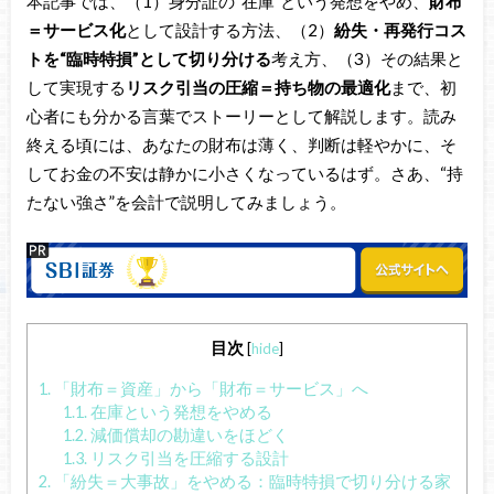
本記事では、（1）身分証の“在庫”という発想をやめ、
財布
＝サービス化
として設計する方法、（2）
紛失・再発行コス
トを“臨時特損”として切り分ける
考え方、（3）その結果と
して実現する
リスク引当の圧縮＝持ち物の最適化
まで、初
心者にも分かる言葉でストーリーとして解説します。読み
終える頃には、あなたの財布は薄く、判断は軽やかに、そ
してお金の不安は静かに小さくなっているはず。さあ、“持
たない強さ”を会計で説明してみましょう。
目次
[
hide
]
1.
「財布＝資産」から「財布＝サービス」へ
1.1.
在庫という発想をやめる
1.2.
減価償却の勘違いをほどく
1.3.
リスク引当を圧縮する設計
2.
「紛失＝大事故」をやめる：臨時特損で切り分ける家