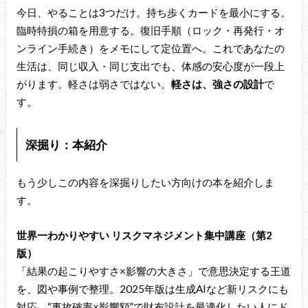
今日、やることは3つだけ。持ち歩くカードを最小にする。
臨時特損の箱を用意する。復旧手順（ロック・再発行・オ
ンライン手続き）をメモにして定位置へ。これであなたの
生活は、同じ収入・同じ支出でも、体感の安心度が一段上
がります。軽さは弱さではない。
軽さは、強さの設計
で
す。
深掘り：本紹介
もう少しこの内容を深掘りしたい方向けの本を紹介しま
す。
世界一わかりやすい リスクマネジメント集中講座（第2
版）
「結果の起こりやすさ×影響の大きさ」で意思決定する王道
を、図や事例で整理。2025年版は生成AIなど新リスクにも
対応。“事故確率×影響額”で財布設計を最適化したい人にド