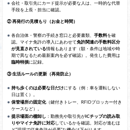
会社・取引先にカード提示が必要な人は、一時的な代替
手段を上長・担当に確認。
② 再発行の見積もり（お金と時間）
各自治体・警察の手続き窓口と必要書類、
手数料
を確
認。マイナ免許の導入にあわせて
免許関連の手数料区分
が見直されている
情報もあります（額・条件は地域や時
期で異なるため最新案内を必ず確認）。発生した費用は
臨時特損
に記録。
③ 生活ルールの更新（再発防止）
持ち歩くのは必要な日だけ
にする（例：車を運転しない
日は置く）。
保管場所の固定化
（鍵付きトレー、RFIDブロッカー付き
ケースなど）。
提示場面の棚卸し
：勤務先や取引先が
ICチップの読み取
りやマイナ免許に対応
しているかを確認。対応が進むほ
ど“現場で従来免許が必要”な機会は下がります。