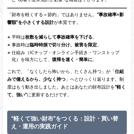
「財布を軽くする＝節約」ではありません。
“事故確率×影
響額”を小さくする設計
が本質です。
平時は
枚数を減らして事故確率を下げる
。
事故時は
臨時特損で切り分け、被害を限定
。
仕組み（ICチップ・オンライン手続き・ワンストップ
化）を味方にして、
復帰を速く・簡単に
。
これで、「なくしたら怖いから、たくさん持つ」が「
仕組
みで備えるから、少なく持つ
」へとひっくり返ります。制
度はもう動き出しました。あとはあなたの財布設計を
“軽く
て、強い”
に更新するだけです。
“軽くて強い財布”をつくる：設計・買い替
え・運用の実践ガイド