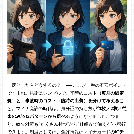
「落としたらどうするの？」——ここが一番の不安ポイント
ですよね。結論はシンプルで、
平時のコスト（毎月の固定
費）と、事故時のコスト（臨時の出費）を分けて考える
こ
と。マイナ免許の時代は、身分証の持ち方が
“1枚／2枚／従
来のみ”の3パターンから選べる
ようになりました。つま
り、紛失対策も“たくさん持つ”から“仕組みで備える”へ移行
できます。制度としては、免許情報はマイナカードの
ICチ