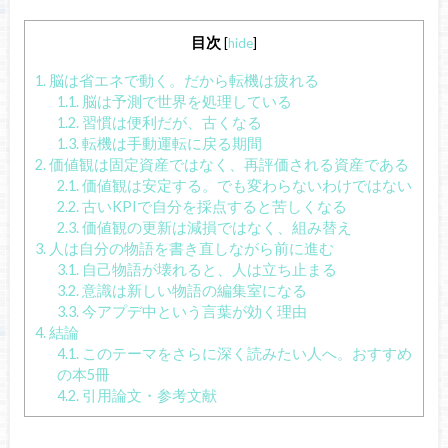
目次
[
hide
]
1.
脳は省エネで動く。だから転機は疲れる
1.1.
脳は予測で世界を処理している
1.2.
習慣は便利だが、古くなる
1.3.
転機は手動運転に戻る期間
2.
価値観は固定資産ではなく、再評価される資産である
2.1.
価値観は安定する。でも変わらないわけではない
2.2.
古いKPIで自分を採点すると苦しくなる
2.3.
価値観の更新は減損ではなく、組み替え
3.
人は自分の物語を書き直しながら前に進む
3.1.
自己物語が壊れると、人は立ち止まる
3.2.
意識は新しい物語の編集室になる
3.3.
今アプデ中という言葉が効く理由
4.
結論
4.1.
このテーマをさらに深く読みたい人へ。おすすめ
の本5冊
4.2.
引用論文・参考文献