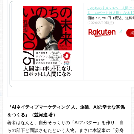
いのちの未来 2075 人間
り、ロボットは人間になる [ 石
価格：2,750円（税込、送料
(2026/2/20時点)
楽
『AIネイティブマーケティング 人、企業、AIの幸せな関係
をつくる』（並河進 著）
著者はなんと、自分そっくりの「AIアバター」を作り、自
らの部下と面談させたという人物。まさに本記事の「分身