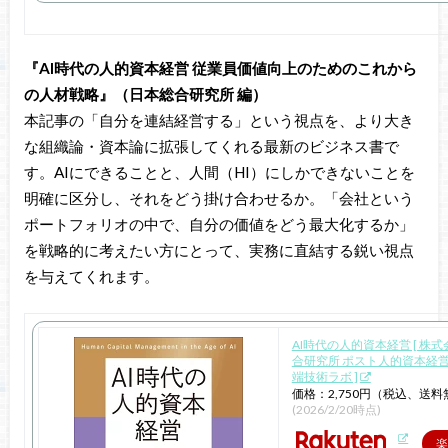
『AI時代の人的資本経営 従業員価値向上のためのこれから
の人材戦略』（日本総合研究所 編）
本記事の「自分を連結経営する」という視点を、より大き
な組織論・資本論に拡張してくれる最新のビジネス書で
す。AIにできることと、人間（HI）にしかできないことを
明確に区分し、それをどう掛け合わせるか。「会社という
ポートフォリオの中で、自分の価値をどう最大化するか」
を戦略的に考えたい方にとって、実務に直結する鋭い視点
を与えてくれます。
AI時代の人的資本経営 [ 株
合研究所 ポスト人的資本経
端技術ラボ ]
価格：2,750円（税込、送料
(2026/2/20時点)
楽