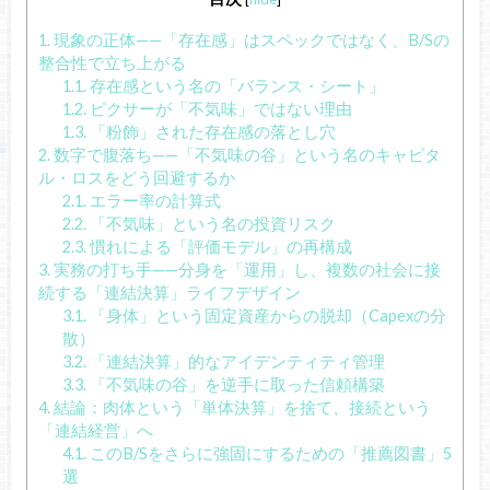
1.
現象の正体——「存在感」はスペックではなく、B/Sの
整合性で立ち上がる
1.1.
存在感という名の「バランス・シート」
1.2.
ピクサーが「不気味」ではない理由
1.3.
「粉飾」された存在感の落とし穴
2.
数字で腹落ち——「不気味の谷」という名のキャピタ
ル・ロスをどう回避するか
2.1.
エラー率の計算式
2.2.
「不気味」という名の投資リスク
2.3.
慣れによる「評価モデル」の再構成
3.
実務の打ち手——分身を「運用」し、複数の社会に接
続する「連結決算」ライフデザイン
3.1.
「身体」という固定資産からの脱却（Capexの分
散）
3.2.
「連結決算」的なアイデンティティ管理
3.3.
「不気味の谷」を逆手に取った信頼構築
4.
結論：肉体という「単体決算」を捨て、接続という
「連結経営」へ
4.1.
このB/Sをさらに強固にするための「推薦図書」5
選