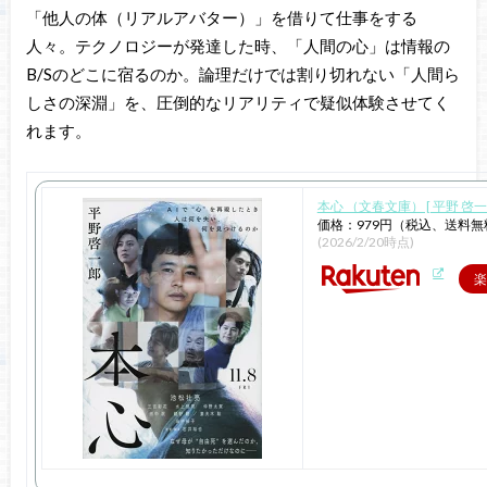
「他人の体（リアルアバター）」を借りて仕事をする
人々。テクノロジーが発達した時、「人間の心」は情報の
B/Sのどこに宿るのか。論理だけでは割り切れない「人間ら
しさの深淵」を、圧倒的なリアリティで疑似体験させてく
れます。
本心 （文春文庫） [ 平野 啓一
価格：979円（税込、送料無
(2026/2/20時点)
楽