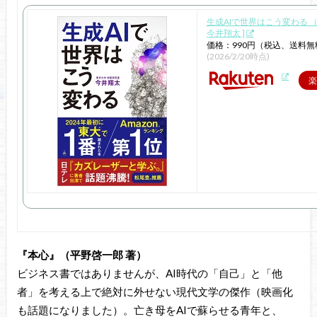
生成AIで世界はこう変わる （S
今井翔太 ]
価格：990円（税込、送料無
(2026/2/20時点)
楽
『本心』（平野啓一郎 著）
ビジネス書ではありませんが、AI時代の「自己」と「他
者」を考える上で絶対に外せない現代文学の傑作（映画化
も話題になりました）。亡き母をAIで蘇らせる青年と、