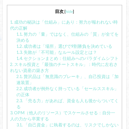
目次
[
hide
]
1.
成功の秘訣は「仕組み」にあり：努力が報われない時
代の正解
1.1.
努力の「量」ではなく、仕組みの「質」が全てを
決める
1.2.
成功者は「場所」選びで9割勝負を決めている
1.3.
失敗が「不可能」なルール設定とは？
1.4.
セクションまとめ：仕組みへのパラダイムシフト
2.
スキル投資と「最強のチートスキル」：時代に左右さ
れない資産の築き方
2.1.
贅沢品は「無意識のブレーキ」、自己投資は「加
速装置」
2.2.
成功者が例外なく持っている「セールススキル」
の正体
2.3.
「売る力」があれば、資金も人も後からついてく
る
3.
OPM（他人のリソース）でスケールさせる：自分一
人の力から卒業する
3.1.
「自己資金」に執着するのは、リスクでしかない