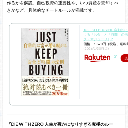
作るかを解説。自己投資の重要性や、いつ資産を売却すべ
きかなど、具体的なチートルールが満載です。
JUST KEEP BUYING 自
ける「お金」と「時間」の法則
ク・マジューリ ]
価格：1,870円（税込、送料
(2026/1/30時点)
楽
『DIE WITH ZERO 人生が豊かになりすぎる究極のルー