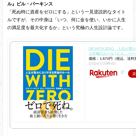
ル』ビル・パーキンス
「死ぬ時に資産をゼロにする」という一見逆説的なタイト
ルですが、その中身は「いつ、何に金を使い、いかに人生
の満足度を最大化するか」という究極の人生設計論です。
DIE WITH ZERO 人生が
る究極のルール [ ビル・パーキ
価格：1,870円（税込、送料
(2026/1/30時点)
楽