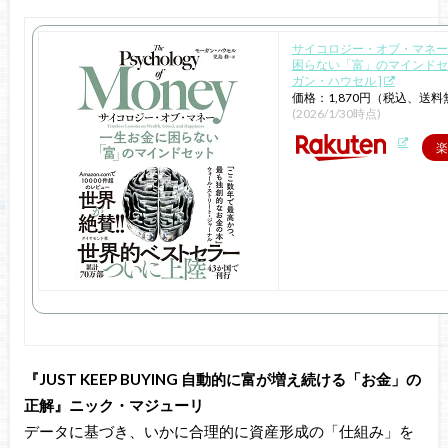
サイコロジー・オブ・マネー
困らない「富」のマインドセッ
ガン・ハウセル ]
価格：1,870円（税込、送料
(2026/1/30時点)
楽
『JUST KEEP BUYING 自動的に富が増え続ける「お金」の
正解』ニック・マジューリ
データに基づき、いかに合理的に資産形成の「仕組み」を