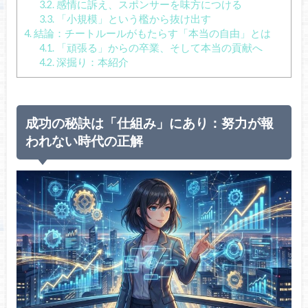
3.2.
感情に訴え、スポンサーを味方につける
3.3.
「小規模」という檻から抜け出す
4.
結論：チートルールがもたらす「本当の自由」とは
4.1.
「頑張る」からの卒業、そして本当の貢献へ
4.2.
深掘り：本紹介
成功の秘訣は「仕組み」にあり：努力が報
われない時代の正解