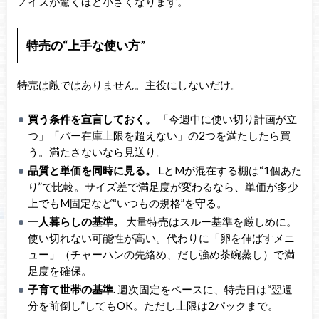
ノイズが驚くほど小さくなります。
特売の“上手な使い方”
特売は敵ではありません。主役にしないだけ。
買う条件を宣言しておく。
「今週中に使い切り計画が立
つ」「パー在庫上限を超えない」の2つを満たしたら買
う。満たさないなら見送り。
品質と単価を同時に見る。
LとMが混在する棚は“1個あた
り”で比較。サイズ差で満足度が変わるなら、単価が多少
上でもM固定など“いつもの規格”を守る。
一人暮らしの基準。
大量特売はスルー基準を厳しめに。
使い切れない可能性が高い。代わりに「卵を伸ばすメニ
ュー」（チャーハンの先絡め、だし強め茶碗蒸し）で満
足度を確保。
子育て世帯の基準.
週次固定をベースに、特売日は“翌週
分を前倒し”してもOK。ただし上限は2パックまで。