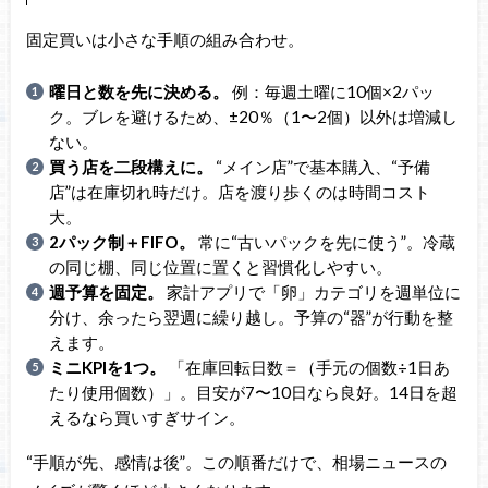
固定買いは小さな手順の組み合わせ。
曜日と数を先に決める。
例：毎週土曜に10個×2パッ
ク。ブレを避けるため、±20％（1〜2個）以外は増減し
ない。
買う店を二段構えに。
“メイン店”で基本購入、“予備
店”は在庫切れ時だけ。店を渡り歩くのは時間コスト
大。
2パック制＋FIFO。
常に“古いパックを先に使う”。冷蔵
の同じ棚、同じ位置に置くと習慣化しやすい。
週予算を固定。
家計アプリで「卵」カテゴリを週単位に
分け、余ったら翌週に繰り越し。予算の“器”が行動を整
えます。
ミニKPIを1つ。
「在庫回転日数＝（手元の個数÷1日あ
たり使用個数）」。目安が7〜10日なら良好。14日を超
えるなら買いすぎサイン。
“手順が先、感情は後”。この順番だけで、相場ニュースの