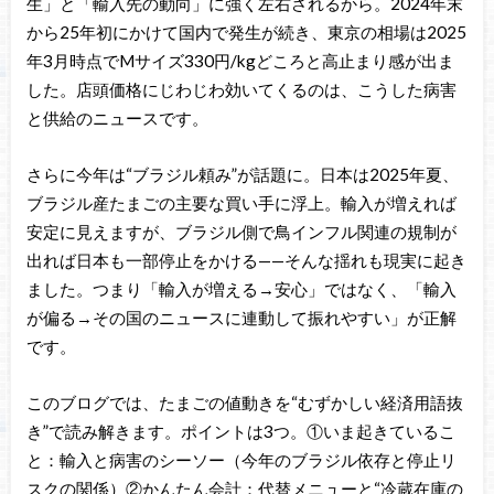
生」と「輸入先の動向」に強く左右されるから。2024年末
から25年初にかけて国内で発生が続き、東京の相場は2025
年3月時点でMサイズ330円/kgどころと高止まり感が出ま
した。店頭価格にじわじわ効いてくるのは、こうした病害
と供給のニュースです。
さらに今年は“ブラジル頼み”が話題に。日本は2025年夏、
ブラジル産たまごの主要な買い手に浮上。輸入が増えれば
安定に見えますが、ブラジル側で鳥インフル関連の規制が
出れば日本も一部停止をかける——そんな揺れも現実に起き
ました。つまり「輸入が増える→安心」ではなく、「輸入
が偏る→その国のニュースに連動して振れやすい」が正解
です。
このブログでは、たまごの値動きを“むずかしい経済用語抜
き”で読み解きます。ポイントは3つ。①いま起きているこ
と：輸入と病害のシーソー（今年のブラジル依存と停止リ
スクの関係）②かんたん会計：代替メニューと“冷蔵在庫の