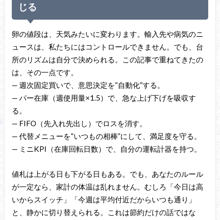
じる
卵の値段は、天気みたいに変わります。輸入先や病気のニ
ュースは、私たちにはコントロールできません。でも、台
所のリズムは自分で決められる。この記事で重ねてきたの
は、その一点です。
— 週次固定買いで、意思決定を“自動化”する。
— パー在庫（週使用量×1.5）で、急な上げ下げを吸収す
る。
— FIFO（先入れ先出し）でロスを消す。
— 代替メニューを“いつもの相棒”にして、満足度を守る。
— ミニKPI（在庫回転日数）で、自分の運転計器を持つ。
値札は上がる日も下がる日もある。でも、あなたのルール
が一定なら、家計の体温は乱れません。むしろ「今日は高
いからスイッチ」「今週は平均付近だからいつも通り」
と、静かに切り替えられる。これは節約だけの話ではな