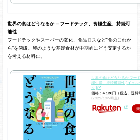
世界の食はどうなるか — フードテック、食糧生産、持続可
能性
フードテックやスーパーの変化、食品ロスなど“食のこれか
ら”を俯瞰。卵のような基礎食材が中期的にどう安定するか
を考える材料に。
世界の食はどうなるか フー
糧生産、持続可能性 [ イェ
ク ]
価格：4,180円（税込、送料
(2025/10/9時点)
楽