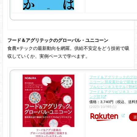
フード＆アグリテックのグローバル・ユニコーン
食農×テックの最新動向を網羅。供給不安定をどう技術で吸
収していくか、実例ベースで学べます。
フード＆アグリテックのグロ
ニコーン 脱炭素社会で躍進
ブルなビジネスモデル [ 野
フード＆アグリビジネス・コ
ング部 ]
価格：3,740円（税込、送料
(2025/10/9時点)
楽