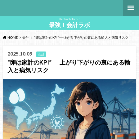
Think only for fun
最強！会計ラボ
HOME
会計
“卵は家計のKPI”──上がり下がりの裏にある輸入と病気リスク
2025.10.09
会計
“卵は家計のKPI”──上がり下がりの裏にある輸
入と病気リスク