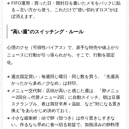
FIFO運用：買った日・開封日を書いたメモをパックに貼
る→古い方から使う。これだけで“使い切れずロス”がほ
ぼ消えます。
“高い週”のスイッチング・ルール
心理のクセ（可得性バイアス）で、派手な特売や値上がり
ニュースに行動が引っ張られがち。そこで、行動を固定
化。
週次固定買い：毎週同じ曜日・同じ数を買う。「先週高
かったから多め／少なめ」は封印。
メニュー交代制：店頭が高いと感じた週は、「卵メニュ
ー2回分→代替メニュー2回」に自動スイッチ。朝は豆腐
スクランブル、夜は鶏甘辛丼＋温奴、など“対になる置き
換え”をあらかじめ決めておく。
小さな緩衝材：ゆで卵（殻つき）は作り置きしすぎな
い。作るなら早めに食べ切る前提で。加熱済みの卵料理