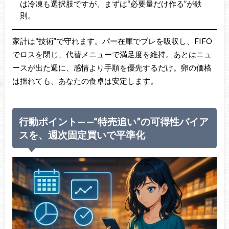
は冷凍も選択肢ですが、まずは“必要量だけ作る”が鉄
則。
家計は“技術”で守れます。パー在庫でブレを吸収し、FIFO
でロスを閉じ、代替メニューで満足度を維持。あとはニュ
ースが出た週に、感情より手順を優先するだけ。卵の価格
は揺れても、あなたの食卓は安定します。
行動ポイント——“特売追い”の可得性バイア
スを、週次固定買いで平準化