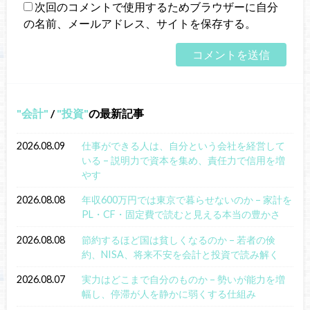
次回のコメントで使用するためブラウザーに自分
の名前、メールアドレス、サイトを保存する。
会計
/
投資
の最新記事
2026.08.09
仕事ができる人は、自分という会社を経営して
いる – 説明力で資本を集め、責任力で信用を増
やす
2026.08.08
年収600万円では東京で暮らせないのか – 家計を
PL・CF・固定費で読むと見える本当の豊かさ
2026.08.08
節約するほど国は貧しくなるのか – 若者の倹
約、NISA、将来不安を会計と投資で読み解く
2026.08.07
実力はどこまで自分のものか – 勢いが能力を増
幅し、停滞が人を静かに弱くする仕組み