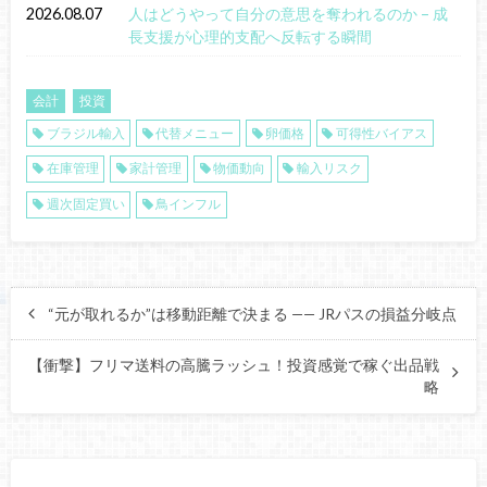
2026.08.07
人はどうやって自分の意思を奪われるのか – 成
長支援が心理的支配へ反転する瞬間
会計
投資
ブラジル輸入
代替メニュー
卵価格
可得性バイアス
在庫管理
家計管理
物価動向
輸入リスク
週次固定買い
鳥インフル
“元が取れるか”は移動距離で決まる —— JRパスの損益分岐点
【衝撃】フリマ送料の高騰ラッシュ！投資感覚で稼ぐ出品戦
略