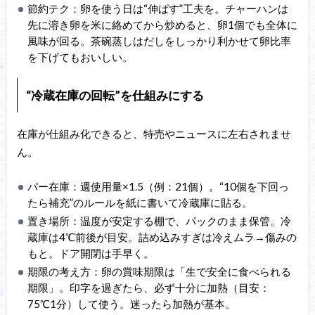
節約テク：卵を使う日は“伸ばす”工夫を。チャーハンは
先に溶き卵を米に絡めてから炒めると、卵1個でも全体に
風味が回る。茶碗蒸しはだしをしっかり利かせて卵比率
を下げてもおいしい。
“冷蔵在庫の回転”を仕組みにする
在庫が仕組み化できると、特売やニュースに左右されませ
ん。
パー在庫：週使用量×1.5（例：21個）。“10個を下回っ
たら補充”のルールを紙に書いて冷蔵庫に貼る。
置き場所：温度が安定する棚で、パックのまま保管。冷
蔵庫は4℃前後が目安。詰め込みすぎは冷えムラ→傷みの
もと。ドア開閉は手早く。
期限の考え方：卵の賞味期限は「生で安全に食べられる
期限」。印字を過ぎたら、必ず十分に加熱（目安：
75℃1分）して使う。迷ったら加熱が基本。