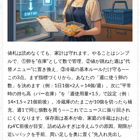
値札は読めなくても、家計は守れます。やることはシンプ
ルで、①卵を“在庫”として数で管理、②値が跳ねた週は“代
替メニュー”に置き換え、③冷蔵の基本ルールだけ守る——
この3点。まず指標づくりから。あなたの「週に使う卵の
数」を決めます（例：1日1個×2人＝14個/週）。次に“平常
時の持ち高（パー在庫）”を「週使用量×1.5」で設定（例：
14×1.5＝21個前後）。冷蔵庫のたまごが10個を切ったら補
充、週1で同じ個数を買う——これでニュースに振り回され
にくくなります。保存面は基本が命。家庭の冷蔵はおおむ
ね4℃前後が目安、詰め込みすぎは冷えムラの原因。期限が
近いパックを手前、買い足しを奥に置く“先入れ先出し