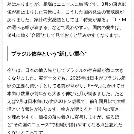
差はありますが、相場はニュースに敏感です。3月の東京卸
値が高止まりした背景にも、こうした国内発生の警戒感が
ありました。家計の実感値としては「特売が減る」「L・M
の選べる幅が狭まる」などで現れやすい。国内の発生は、
値札に効く“合図”として見ておくと読みやすくなります。
ブラジル依存という“新しい重心”
今年は、日本の輸入先としてブラジルの存在感が急に大き
くなりました。実データでも、2025年は日本がブラジル産
卵の主要な買い手として名前が挙がり、8〜9月にかけて日
本向け数量が前年から大きく伸びた月が続きました。たと
えば9月は日本向けが約700トン規模で、前年同月比で大幅
増という報告があります。輸入が増えると「国内の薄さ」
を埋めやすく、価格の落ち着きに寄与しますが、偏るほ
ど“その国のニュース”で相場が揺れやすくなる点は忘れた
くないところです。