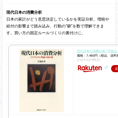
現代日本の消費分析
日本の家計がどう意思決定しているかを実証分析。増税や
給付の影響まで踏み込み、行動の“癖”を数で理解できま
す。買い方の固定ルールづくりの裏付けに。
現代日本の消費分析 [ 宇南山 卓
価格：7,480円（税込、送料
(2025/10/9時点)
楽