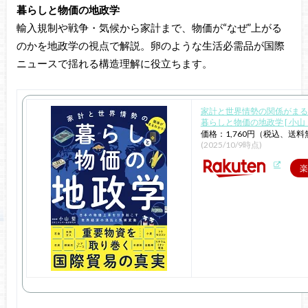
暮らしと物価の地政学
輸入規制や戦争・気候から家計まで、物価が“なぜ”上がる
のかを地政学の視点で解説。卵のような生活必需品が国際
ニュースで揺れる構造理解に役立ちます。
家計と世界情勢の関係がま
暮らしと物価の地政学 [ 小山 
価格：1,760円（税込、送料
(2025/10/9時点)
楽