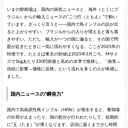
いまの卵相場は、国内の病気ニュースと、海外（とくにブ
ラジル）からの輸入ニュースの“二つ巴（ともえ）”で動い
ています。ざっくり言うと――国内で鳥インフルの話が出
ると上がりやすい、ブラジルからの入りが増えると落ち着
きやすい。ただし、輸入が一つの国に偏ると、その国で問
題が起きたときに一気に揺れやすくなる。ここが2025年の
特徴です。たとえば東京の卸値は2025年3月ごろ、Mサイ
ズで1kgあたり330円前後と高めの水準で推移し、「病害→
供給に影響→価格に反映」という流れを多くの人が体感し
ました。
国内ニュースの“瞬発力”
国内で高病原性鳥インフル（HPAI）が発生すると、養鶏場
の出荷が止まったり、鶏の処分が行われたりして、短期的
に“玉（たま）”が薄くなります。店頭に届くまで少し時間