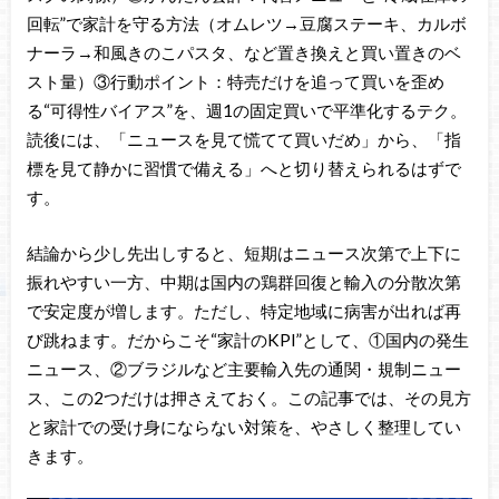
回転”で家計を守る方法（オムレツ→豆腐ステーキ、カルボ
ナーラ→和風きのこパスタ、など置き換えと買い置きのベ
スト量）③行動ポイント：特売だけを追って買いを歪め
る“可得性バイアス”を、週1の固定買いで平準化するテク。
読後には、「ニュースを見て慌てて買いだめ」から、「指
標を見て静かに習慣で備える」へと切り替えられるはずで
す。
結論から少し先出しすると、短期はニュース次第で上下に
振れやすい一方、中期は国内の鶏群回復と輸入の分散次第
で安定度が増します。ただし、特定地域に病害が出れば再
び跳ねます。だからこそ“家計のKPI”として、①国内の発生
ニュース、②ブラジルなど主要輸入先の通関・規制ニュー
ス、この2つだけは押さえておく。この記事では、その見方
と家計での受け身にならない対策を、やさしく整理してい
きます。