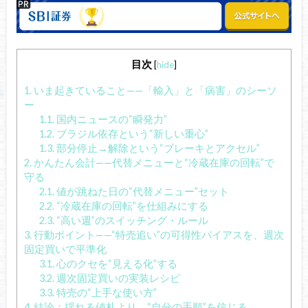
目次
[
hide
]
1.
いま起きていること——「輸入」と「病害」のシーソ
ー
1.1.
国内ニュースの“瞬発力”
1.2.
ブラジル依存という“新しい重心”
1.3.
部分停止→解除という“ブレーキとアクセル”
2.
かんたん会計——代替メニューと“冷蔵在庫の回転”で
守る
2.1.
値が跳ねた日の“代替メニュー”セット
2.2.
“冷蔵在庫の回転”を仕組みにする
2.3.
“高い週”のスイッチング・ルール
3.
行動ポイント——“特売追い”の可得性バイアスを、週次
固定買いで平準化
3.1.
心のクセを“見える化”する
3.2.
週次固定買いの実装レシピ
3.3.
特売の“上手な使い方”
4.
結論：揺れる値札より、“自分の手順”を信じる