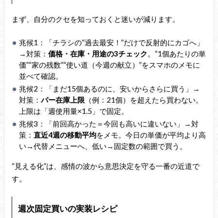
まず、自分のクセを知っておくと迷いが減ります。
兆候1：「チラシの“過去最安！”だけで反射的にカゴへ」
→対策：
価格・在庫・用途の3チェック
。“1個あたりの単
価”“家の残数”“使い道（今週の献立）”をスマホのメモに
並べて確認。
兆候2：「まだ15個あるのに、安いからさらに買う」→
対策：
パー在庫上限
（例：21個）を超えたら買わない。
上限は「週使用量×1.5」で固定。
兆候3：「前回高かった＝今回も高いに違いない」→対
策：
直近4週の移動平均
をメモ。今日の単価が平均より高
い→代替メニューへ、低い→固定数の範囲で買う。
“見える化”は、感情の波から意思決定を守る一番の近道で
す。
週次固定買いの実装レシピ