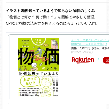
イラスト図解 知っているようで知らない 物価のしくみ
「物価とは何か？ 何で動く？」を図解でやさしく整理。
CPIなど指標の読み方を押さえるのにちょうどいい入門。
イラスト図解 知っているよ
物価のしくみ [ 斎藤 太郎 ]
価格：1,870円（税込、送料
(2025/10/9時点)
楽