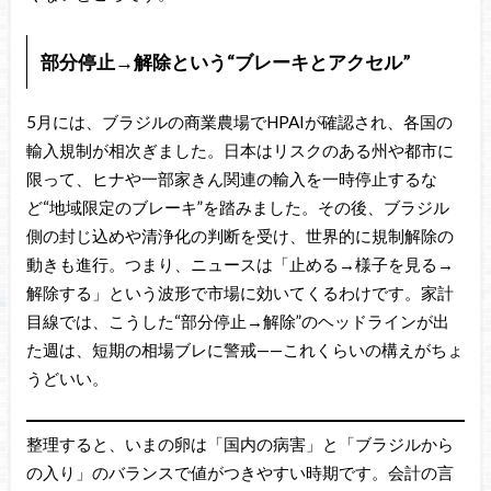
部分停止→解除という“ブレーキとアクセル”
5月には、ブラジルの商業農場でHPAIが確認され、各国の
輸入規制が相次ぎました。日本はリスクのある州や都市に
限って、ヒナや一部家きん関連の輸入を一時停止するな
ど“地域限定のブレーキ”を踏みました。その後、ブラジル
側の封じ込めや清浄化の判断を受け、世界的に規制解除の
動きも進行。つまり、ニュースは「止める→様子を見る→
解除する」という波形で市場に効いてくるわけです。家計
目線では、こうした“部分停止→解除”のヘッドラインが出
た週は、短期の相場ブレに警戒——これくらいの構えがちょ
うどいい。
整理すると、いまの卵は「国内の病害」と「ブラジルから
の入り」のバランスで値がつきやすい時期です。会計の言