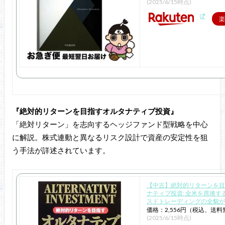
(2025/6/15時点)
楽
『絶対的リターンを目指すオルタナティブ投資』
「絶対リターン」を志向するヘッジファンド型戦略を中心
に解説。株式連動と異なるリスク設計で資産の安定性を狙
う手法が詳述されています。
【中古】絶対的リターンを目
ナティブ投資: 全米を席捲す
スドトレーディングの全貌が
価格：2,556円（税込、送料
(2025/6/15時点)