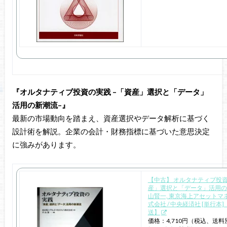
『オルタナティブ投資の実践 –「資産」選択と「データ」
活用の新潮流–』
最新の市場動向を踏まえ、資産選択やデータ解析に基づく
設計術を解説。企業の会計・財務指標に基づいた意思決定
に強みがあります。
【中古】 オルタナティブ投資
産」選択と「データ」活用の新
山賢一, 東京海上アセットマ
式会社 / 中央経済社 [単行本
送】
価格：4,710円（税込、送料