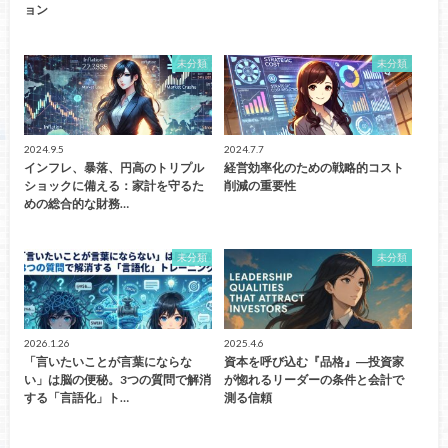
ョン
未分類
未分類
2024.9.5
2024.7.7
インフレ、暴落、円高のトリプル
経営効率化のための戦略的コスト
ショックに備える：家計を守るた
削減の重要性
めの総合的な財務…
未分類
未分類
2026.1.26
2025.4.6
「言いたいことが言葉にならな
資本を呼び込む『品格』―投資家
い」は脳の便秘。3つの質問で解消
が惚れるリーダーの条件と会計で
する「言語化」ト…
測る信頼