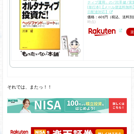
ティブ運用」の / 渋澤 健 / 
[単行本]【メール便送料無料
日配達対応】
価格：601円（税込、送料別
時点)
楽
それでは、またっ！！