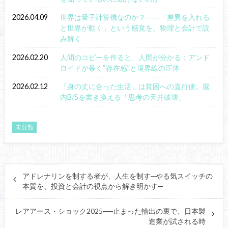
2026.04.09
世界は量子計算機なのか？――「差異を入れる
と世界が動く」という感覚を、物理と会計で読
み解く
2026.02.20
人間のコピーを作ると、人間が分かる：アンド
ロイドが暴く“存在感”と境界線の正体
2026.02.12
「身の丈に合った生活」は貧困への直行便。脳
内B/Sを書き換える「思考の天井破壊」
未分類
アドレナリンを制する者が、人生を制す─やる気スイッチの
本質を、投資と会計の視点から解き明かす─
レアアース・ショック2025──止まった輸出の裏で、日本製
造業が試される時