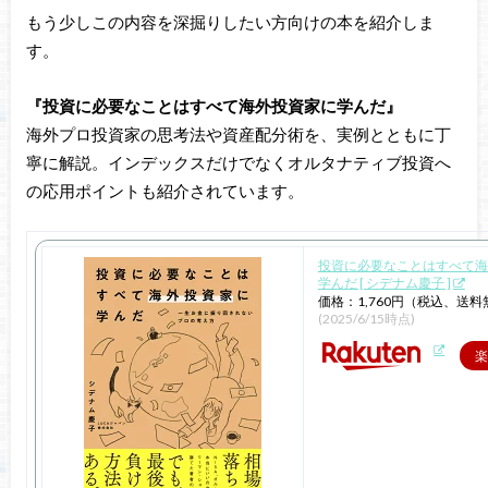
もう少しこの内容を深掘りしたい方向けの本を紹介しま
す。
『投資に必要なことはすべて海外投資家に学んだ』
海外プロ投資家の思考法や資産配分術を、実例とともに丁
寧に解説。インデックスだけでなくオルタナティブ投資へ
の応用ポイントも紹介されています。
投資に必要なことはすべて海
学んだ [ シデナム慶子 ]
価格：1,760円（税込、送料
(2025/6/15時点)
楽