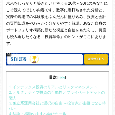
未来をしっかりと築きたいと考える20代～30代のあなたに
こそ読んでほしい内容です。数字に裏打ちされた分析と、
実際の現場での体験談をふんだんに盛り込み、投資と会計
の専門知識をやわらかく分かりやすく解説。あなた自身の
ポートフォリオ構築に新たな視点と自信をもたらし、何度
も読み返したくなる「投資革命」のヒントがここにありま
す。
目次
[
hide
]
1.
インデックス投資のリアルとリスクマネジメント
2.
オルタナティブ投資の可能性とプライベートデットの
魅力
3.
独立系運用会社と選択の自由 ～投資家が主役になる時
代～
4.
結論：感動の未来へ向けた一歩