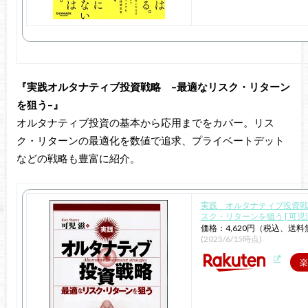
『実践オルタナティブ投資戦略 –最適なリスク・リターン
を狙う–』
オルタナティブ投資の基本から応用までをカバー。リス
ク・リターンの最適化を数値で追求、プライベートデット
などの戦略も豊富に紹介。
実践 オルタナティブ投資戦
スク・リターンを狙う [ 可児滋
価格：4,620円（税込、送料
(2025/6/15時点)
楽