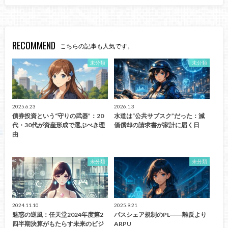
RECOMMEND
こちらの記事も人気です。
未分類
未分類
2025.6.23
2026.1.3
債券投資という“守りの武器”：20
水道は“公共サブスク”だった：減
代・30代が資産形成で選ぶべき理
価償却の請求書が家計に届く日
由
未分類
未分類
2024.11.10
2025.9.21
魅惑の逆風：任天堂2024年度第2
パスシェア規制のPL――離反より
四半期決算がもたらす未来のビジ
ARPU