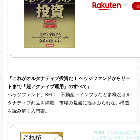
楽
『これがオルタナティブ投資だ！ ヘッジファンドからリー
トまで「超アクティブ運用」のすべて』
ヘッジファンド、REIT、不動産・インフラなど多様なオル
タナティブ商品を網羅。市場の荒波に揺さぶられない構造
を読み解く入門書。
【中古】 これがオルタナテ
ヘッジファンドからリートま