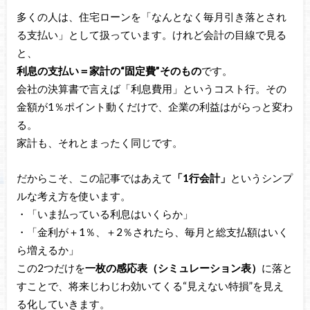
多くの人は、住宅ローンを「なんとなく毎月引き落とされ
る支払い」として扱っています。けれど会計の目線で見る
と、
利息の支払い＝家計の“固定費”そのもの
です。
会社の決算書で言えば「利息費用」というコスト行。その
金額が1％ポイント動くだけで、企業の利益はがらっと変わ
る。
家計も、それとまったく同じです。
だからこそ、この記事ではあえて
「1行会計」
というシンプ
ルな考え方を使います。
・「いま払っている利息はいくらか」
・「金利が＋1％、＋2％されたら、毎月と総支払額はいく
ら増えるか」
この2つだけを
一枚の感応表（シミュレーション表）
に落と
すことで、将来じわじわ効いてくる“見えない特損”を見え
る化していきます。