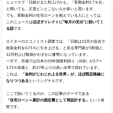
ニュースで「日銀がまた利上げかも」「長期金利1.7％台」
と聞いても、正直ピンとこない人が多いと思います。
でも、変動金利の住宅ローンを抱えている人にとっては、
このニュースは
ほぼダイレクトに“毎月の支出”に効いてく
る話
です。
ロイターのエコノミスト調査では、「日銀は12月の会合で
政策金利を0.75％に引き上げる」と見る専門家が5割強と、
12月利上げ観測がわずかに優勢になっています。
一方で、市場では日本の10年国債利回り（JGB）が1.7〜
1.75％前後と、約17年ぶりの高い水準で揺れています。
これは、
「金利がじわじわ上る世界」が、ほぼ既定路線に
なりつつある
というシグナルです。
ここで効いてくるのが、この記事のテーマである
「住宅ローン＝家計の固定費として再設計する」
という発
想です。