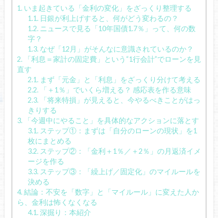
1.
いま起きている「金利の変化」をざっくり整理する
1.1.
日銀が利上げすると、何がどう変わるの？
1.2.
ニュースで見る「10年国債1.7％」って、何の数
字？
1.3.
なぜ「12月」がそんなに意識されているのか？
2.
「利息＝家計の固定費」という“1行会計”でローンを見
直す
2.1.
まず「元金」と「利息」をざっくり分けて考える
2.2.
「＋1％」でいくら増える？ 感応表を作る意味
2.3.
「将来特損」が見えると、今やるべきことがはっ
きりする
3.
「今週中にやること」を具体的なアクションに落とす
3.1.
ステップ①：まずは「自分のローンの現状」を1
枚にまとめる
3.2.
ステップ②：「金利＋1％／＋2％」の月返済イメ
ージを作る
3.3.
ステップ③：「繰上げ／固定化」のマイルールを
決める
4.
結論：不安を「数字」と「マイルール」に変えた人か
ら、金利は怖くなくなる
4.1.
深掘り：本紹介