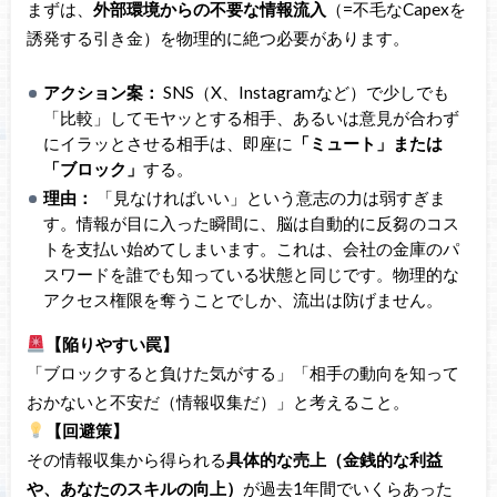
まずは、
外部環境からの不要な情報流入
（=不毛なCapexを
誘発する引き金）を物理的に絶つ必要があります。
アクション案：
SNS（X、Instagramなど）で少しでも
「比較」してモヤッとする相手、あるいは意見が合わず
にイラッとさせる相手は、即座に
「ミュート」または
「ブロック」
する。
理由：
「見なければいい」という意志の力は弱すぎま
す。情報が目に入った瞬間に、脳は自動的に反芻のコス
トを支払い始めてしまいます。これは、会社の金庫のパ
スワードを誰でも知っている状態と同じです。物理的な
アクセス権限を奪うことでしか、流出は防げません。
【陥りやすい罠】
「ブロックすると負けた気がする」「相手の動向を知って
おかないと不安だ（情報収集だ）」と考えること。
【回避策】
その情報収集から得られる
具体的な売上（金銭的な利益
や、あなたのスキルの向上）
が過去1年間でいくらあった