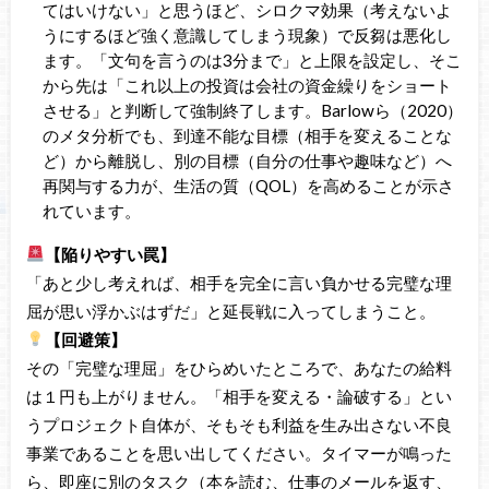
てはいけない」と思うほど、シロクマ効果（考えないよ
うにするほど強く意識してしまう現象）で反芻は悪化し
ます。「文句を言うのは3分まで」と上限を設定し、そこ
から先は「これ以上の投資は会社の資金繰りをショート
させる」と判断して強制終了します。Barlowら（2020）
のメタ分析でも、到達不能な目標（相手を変えることな
ど）から離脱し、別の目標（自分の仕事や趣味など）へ
再関与する力が、生活の質（QOL）を高めることが示さ
れています。
【陥りやすい罠】
「あと少し考えれば、相手を完全に言い負かせる完璧な理
屈が思い浮かぶはずだ」と延長戦に入ってしまうこと。
【回避策】
その「完璧な理屈」をひらめいたところで、あなたの給料
は１円も上がりません。「相手を変える・論破する」とい
うプロジェクト自体が、そもそも利益を生み出さない不良
事業であることを思い出してください。タイマーが鳴った
ら、即座に別のタスク（本を読む、仕事のメールを返す、