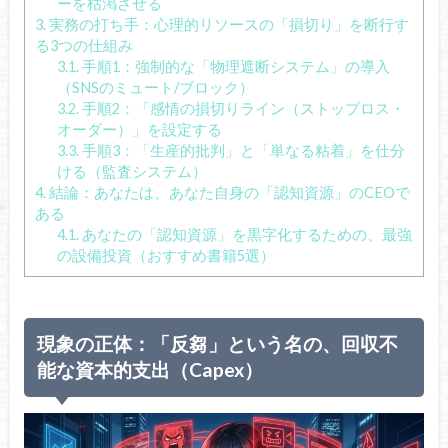
ーを枯渇させる
3.
実務の打ち手：心理的リソースの「損切り」を断行す
る3つの仕組み
3.1.
手順1：強制的な「物理遮断システム」の導入
（SNSのミュート/ブロック）
3.2.
手順2：「感情の損切りライン（ストップロス・
オーダー）」を設定する
3.3.
手順3：「生産的批判」と「単なる粘着」を仕分
ける（監査システム）
4.
結論：あなたは、あなた自身の「認知資源」のCEOで
ある
4.1.
あなたの「認知資源」を黒字化するための、最強
の設備投資（おすすめ書籍5選）
現象の正体：「反芻」という名の、回収不
能な資本的支出（Capex）