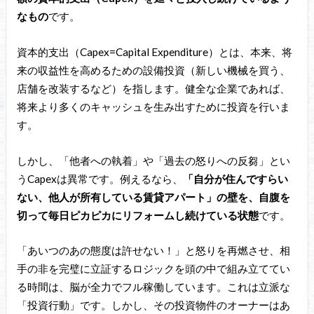
なもの
です。
資本的支出（Capex=Capital Expenditure）とは、本来、将
来の収益性を高めるための設備投資（新しい機械を買う、
店舗を改装するなど）を指します。健全な企業であれば、
将来より多くのキャッシュを生み出すために投資を行いま
す。
しかし、「他者への執着」や「過去の怒りへの反芻」とい
うCapexは異常です。例えるなら、
「自分が住んですらい
ない、他人が所有している賃貸アパート」の壁を、自腹を
切って毎日ピカピカにリフォームし続けている状態
です。
「あいつのあの態度は許せない！」と怒りを再燃させ、相
手の非を完璧に立証するロジックを頭の中で組み立ててい
る時間は、脳が全力でフル稼働しています。これは立派な
「投資行動」です。しかし、その投資物件のオーナーはあ