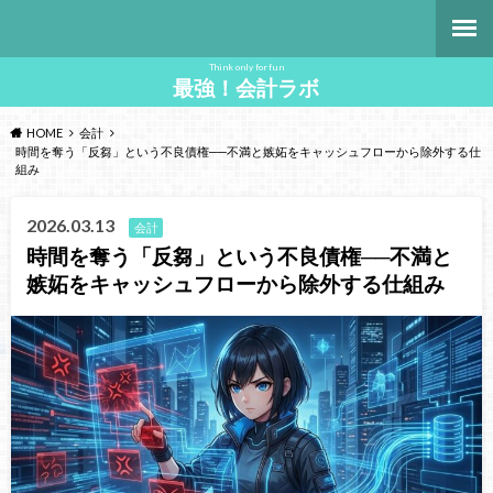
Think only for fun
最強！会計ラボ
HOME
会計
時間を奪う「反芻」という不良債権──不満と嫉妬をキャッシュフローから除外する仕
組み
2026.03.13
会計
時間を奪う「反芻」という不良債権──不満と
嫉妬をキャッシュフローから除外する仕組み