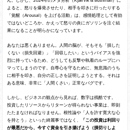
ん。しかし、2024年のメタ分析（Kjærvik & Bushman）に
よると、怒りを爆発させたり、相手を叩きに行ったりする
「覚醒（Arousal）を上げる活動」は、感情処理として有効
ではないどころか、かえって怒りの炎にガソリンを注ぐ結
果になることが明らかになっています。
あなたは悪くありません。人間の脳が、そもそも「損した
くない（損失回避）」「回収したい」というバイアスを強
烈に持っているため、どうしても反撃や執着のループにハ
マってしまうのです。自尊心を守るために、無意識のうち
に相手を叩き、自分の正しさを証明しようとする。それは
ある意味、非常に「人間くさい」正常なバグです。
しかし、ビジネスの観点から見れば、数字は残酷です。
投資したリソースからリターンが得られない事業は、即刻
たたまなければなりません。根性論や「人を許す寛大な心
を持とう」といった綺麗事ではなく、
「この投資は利回り
が最悪だから、今すぐ資金を引き揚げよう（損切りしよ