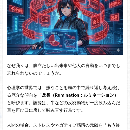
なぜ我々は、腹立たしい出来事や他人の言動をいつまでも
忘れられないのでしょうか。
心理学の世界では、嫌なことを頭の中で繰り返し考え続け
る厄介な傾向を「
反芻（Rumination：ルミネーション）
」
と呼びます。語源は、牛などの反芻動物が一度飲み込んだ
草を再び口に戻して噛み直す行為です。
人間の場合、ストレスやネガティブ感情の元凶を「もう終