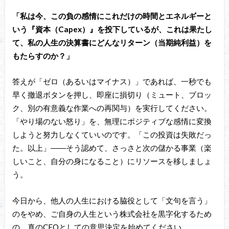
「私は今、この負の感情にこれだけの時間とエネルギーと
いう『資本（Capex）』を投下しているが、これは果たし
て、私の人生の決算書にどんなリターン（当期純利益）を
もたらすのか？」
答えが「ゼロ（あるいはマイナス）」であれば、一秒でも
早く撤退ボタンを押し、即座に損切り（ミュート、ブロッ
ク、別の有意義な作業への再関与）を実行してください。
「やり場のない怒り」を、無理にポジティブな感情に変換
しようと努力しなくていいのです。「この投資は失敗だっ
た。以上」――そう認めて、さっさと次の儲かる事業（楽
しいこと、自分の身になること）にリソースを移しましょ
う。
今日から、他人の人生における脇役として「文句を言う」
のをやめ、ご自身の人生という株式会社を黒字化するため
の、真のCEOとしての意思決定を始めてください。