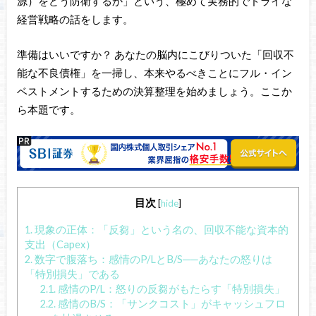
源）をどう防衛するか」という、極めて実務的でドライな
経営戦略の話をします。
準備はいいですか？ あなたの脳内にこびりついた「回収不
能な不良債権」を一掃し、本来やるべきことにフル・イン
ベストメントするための決算整理を始めましょう。ここか
ら本題です。
目次
[
hide
]
1.
現象の正体：「反芻」という名の、回収不能な資本的
支出（Capex）
2.
数字で腹落ち：感情のP/LとB/S──あなたの怒りは
「特別損失」である
2.1.
感情のP/L：怒りの反芻がもたらす「特別損失」
2.2.
感情のB/S：「サンクコスト」がキャッシュフロ