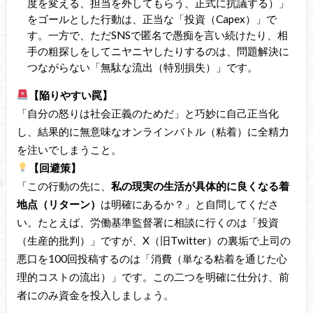
度を変える、担当を外してもらう、正式に抗議する）」
をゴールとした行動は、正当な「投資（Capex）」で
す。一方で、ただSNSで匿名で愚痴を言い続けたり、相
手の粗探しをしてニヤニヤしたりするのは、問題解決に
つながらない「無駄な流出（特別損失）」です。
【陥りやすい罠】
「自分の怒りは社会正義のためだ」と巧妙に自己正当化
し、結果的に無意味なオンラインバトル（粘着）に全精力
を注いでしまうこと。
【回避策】
「この行動の先に、
私の現実の生活が具体的に良くなる着
地点（リターン）
は明確にあるか？」と自問してくださ
い。たとえば、労働基準監督署に相談に行くのは「投資
（生産的批判）」ですが、X（旧Twitter）の裏垢で上司の
悪口を100回投稿するのは「消費（単なる粘着を通じた心
理的コストの流出）」です。この二つを明確に仕分け、前
者にのみ資金を投入しましょう。