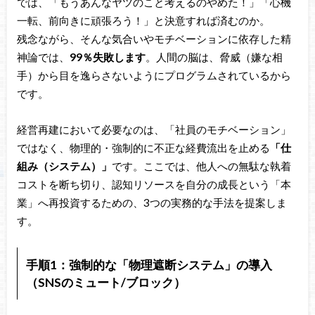
では、「もうあんなヤツのこと考えるのやめた！」「心機
一転、前向きに頑張ろう！」と決意すれば済むのか。
残念ながら、そんな気合いやモチベーションに依存した精
神論では、
99％失敗します
。人間の脳は、脅威（嫌な相
手）から目を逸らさないようにプログラムされているから
です。
経営再建において必要なのは、「社員のモチベーション」
ではなく、物理的・強制的に不正な経費流出を止める
「仕
組み（システム）」
です。ここでは、他人への無駄な執着
コストを断ち切り、認知リソースを自分の成長という「本
業」へ再投資するための、3つの実務的な手法を提案しま
す。
手順1：強制的な「物理遮断システム」の導入
（SNSのミュート/ブロック）