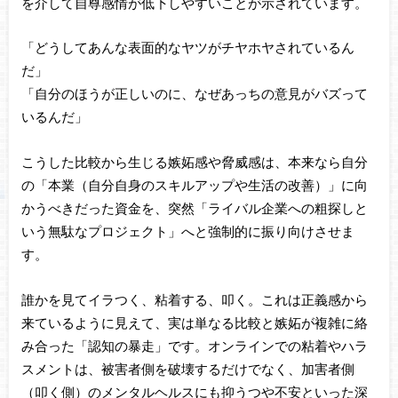
を介して自尊感情が低下しやすいことが示されています。
「どうしてあんな表面的なヤツがチヤホヤされているん
だ」
「自分のほうが正しいのに、なぜあっちの意見がバズって
いるんだ」
こうした比較から生じる嫉妬感や脅威感は、本来なら自分
の「本業（自分自身のスキルアップや生活の改善）」に向
かうべきだった資金を、突然「ライバル企業への粗探しと
いう無駄なプロジェクト」へと強制的に振り向けさせま
す。
誰かを見てイラつく、粘着する、叩く。これは正義感から
来ているように見えて、実は単なる比較と嫉妬が複雑に絡
み合った「認知の暴走」です。オンラインでの粘着やハラ
スメントは、被害者側を破壊するだけでなく、加害者側
（叩く側）のメンタルヘルスにも抑うつや不安といった深