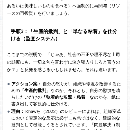
あるいは美味しいものを食べる）へ強制的に再関与（リソ
ースの再投資）を行いましょう。
手順3：「生産的批判」と「単なる粘着」を仕分
ける（監査システム）
ここまでの説明で、「じゃあ、社会の不正や理不尽な上司
の態度にも、一切文句を言わずに泣き寝入りしろと言うの
か？」と反発を感じるかもしれません。それは違います。
アクション案：
自分の怒りが、組織や環境を改善するた
めの
「生産的批判」
なのか、それとも、自分の鬱憤を晴
らしたいだけの
「執着的な攻撃・粘着」
なのかを、紙に
書き出して客観的に仕分ける。
理由：
Khawら（2022）のレビューによれば、組織変革
において否定的な反応は必ずしも悪ではなく、建設的な
批判として機能しうるとされています。「問題解決（制