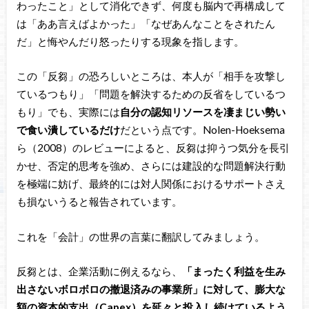
わったこと」として消化できず、何度も脳内で再構成して
は「ああ言えばよかった」「なぜあんなことをされたん
だ」と悔やんだり怒ったりする現象を指します。
この「反芻」の恐ろしいところは、本人が「相手を攻撃し
ているつもり」「問題を解決するための反省をしているつ
もり」でも、実際には
自分の認知リソースを凄まじい勢い
で食い潰しているだけ
だという点です。Nolen-Hoeksema
ら（2008）のレビューによると、反芻は抑うつ気分を長引
かせ、否定的思考を強め、さらには建設的な問題解決行動
を極端に妨げ、最終的には対人関係におけるサポートさえ
も損ないうると報告されています。
これを「会計」の世界の言葉に翻訳してみましょう。
反芻とは、企業活動に例えるなら、
「まったく利益を生み
出さないボロボロの撤退済みの事業所」に対して、膨大な
額の資本的支出（Capex）を延々と投入し続けているよう