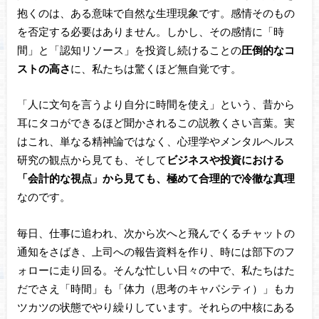
抱くのは、ある意味で自然な生理現象です。感情そのもの
を否定する必要はありません。しかし、その感情に「時
間」と「認知リソース」を投資し続けることの
圧倒的なコ
ストの高さ
に、私たちは驚くほど無自覚です。
「人に文句を言うより自分に時間を使え」という、昔から
耳にタコができるほど聞かされるこの説教くさい言葉。実
はこれ、単なる精神論ではなく、心理学やメンタルヘルス
研究の観点から見ても、そして
ビジネスや投資における
「会計的な視点」から見ても、極めて合理的で冷徹な真理
なのです。
毎日、仕事に追われ、次から次へと飛んでくるチャットの
通知をさばき、上司への報告資料を作り、時には部下のフ
ォローに走り回る。そんな忙しい日々の中で、私たちはた
だでさえ「時間」も「体力（思考のキャパシティ）」もカ
ツカツの状態でやり繰りしています。それらの中核にある