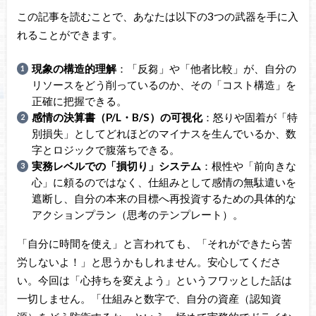
この記事を読むことで、あなたは以下の3つの武器を手に入
れることができます。
現象の構造的理解
：「反芻」や「他者比較」が、自分の
リソースをどう削っているのか、その「コスト構造」を
正確に把握できる。
感情の決算書（P/L・B/S）の可視化
：怒りや固着が「特
別損失」としてどれほどのマイナスを生んでいるか、数
字とロジックで腹落ちできる。
実務レベルでの「損切り」システム
：根性や「前向きな
心」に頼るのではなく、仕組みとして感情の無駄遣いを
遮断し、自分の本来の目標へ再投資するための具体的な
アクションプラン（思考のテンプレート）。
「自分に時間を使え」と言われても、「それができたら苦
労しないよ！」と思うかもしれません。安心してくださ
い。今回は「心持ちを変えよう」というフワッとした話は
一切しません。「仕組みと数字で、自分の資産（認知資