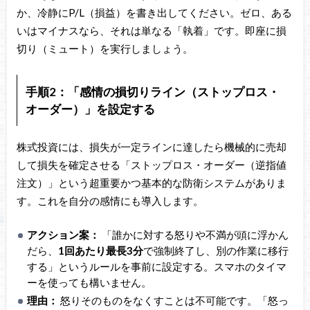
か、冷静にP/L（損益）を書き出してください。ゼロ、ある
いはマイナスなら、それは単なる「執着」です。即座に損
切り（ミュート）を実行しましょう。
手順2：「感情の損切りライン（ストップロス・
オーダー）」を設定する
株式投資には、損失が一定ラインに達したら機械的に売却
して損失を確定させる「ストップロス・オーダー（逆指値
注文）」という超重要かつ基本的な防衛システムがありま
す。これを自分の感情にも導入します。
アクション案：
「誰かに対する怒りや不満が頭に浮かん
だら、
1回あたり最長3分
で強制終了し、別の作業に移行
する」というルールを事前に設定する。スマホのタイマ
ーを使っても構いません。
理由：
怒りそのものをなくすことは不可能です。「怒っ