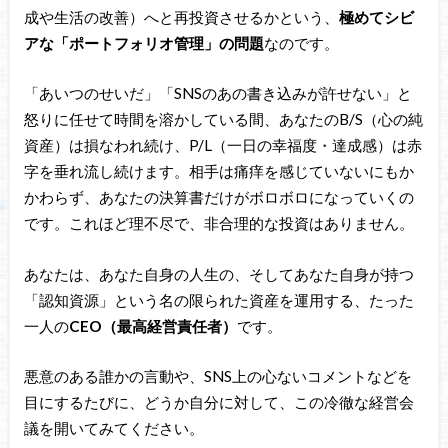
成や生活の改善）へと再投資させるかという、
極めてシビ
アな「ポートフォリオ管理」の問題
なのです。
「あいつのせいだ」「SNSのあの書き込みが許せない」と
怒りに任せて時間を溶かしている間、あなたのB/S（心の純
資産）は損なわれ続け、P/L（一日の幸福度・達成感）は赤
字を垂れ流し続けます。相手は痛痒を感じていないにもか
かわらず、あなたの決算書だけがボロボロになっていくの
です。これほど理不尽で、非合理的な投資はありません。
あなたは、あなた自身の人生の、そしてあなた自身が持つ
「認知資源」という名の限られた資産を運用する、たった
一人の
CEO（最高経営責任者）
です。
悪意のある誰かの言動や、SNS上の心ないコメントなどを
目にするたびに、どうか自分に対して、この冷徹な経営会
議を開いてみてください。