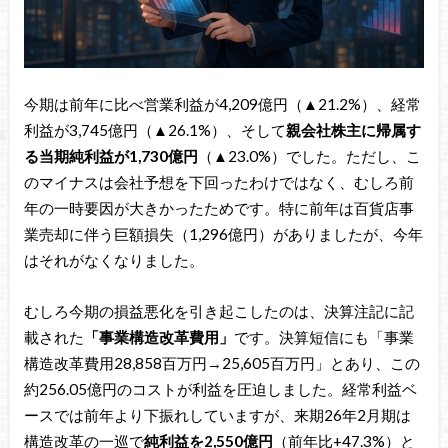
今期は前年に比べ営業利益が4,209億円（▲21.2%）、経常
利益が3,745億円（▲26.1%）、そして
親会社株主に帰属す
る当期純利益が1,730億円
（▲23.0%）でした。ただし、こ
のマイナスは会社予想を下回ったわけではなく、むしろ前
年の一時要因が大きかったためです。特に前年は百貨店事
業売却に伴う巨額損失（1,296億円）がありましたが、今年
はそれがなくなりました。
むしろ今期の損益悪化を引き起こしたのは、決算注記に記
載された
「事業構造改革費用」
です。決算短信にも「事業
構造改革費用28,858百万円→25,605百万円」とあり、この
約256.05億円のコストが利益を圧迫しました。経常利益ベ
ースでは前年より下振れしていますが、来期26年2月期は
構造改革の一巡で
純利益を2,550億円
（前年比+47.3%）と