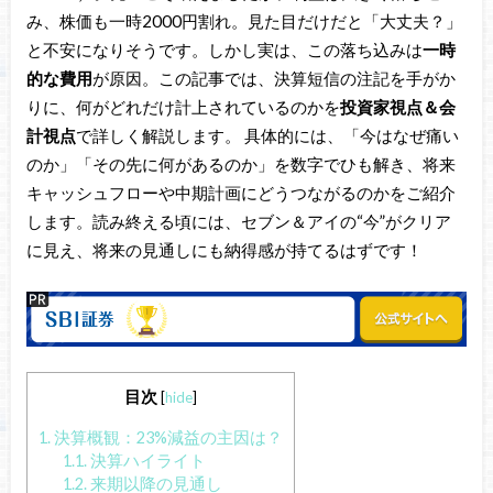
み、株価も一時2000円割れ。見た目だけだと「大丈夫？」
と不安になりそうです。しかし実は、この落ち込みは
一時
的な費用
が原因。この記事では、決算短信の注記を手がか
りに、何がどれだけ計上されているのかを
投資家視点＆会
計視点
で詳しく解説します。 具体的には、「今はなぜ痛い
のか」「その先に何があるのか」を数字でひも解き、将来
キャッシュフローや中期計画にどうつながるのかをご紹介
します。読み終える頃には、セブン＆アイの“今”がクリア
に見え、将来の見通しにも納得感が持てるはずです！
目次
[
hide
]
1.
決算概観：23%減益の主因は？
1.1.
決算ハイライト
1.2.
来期以降の見通し