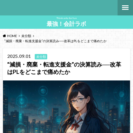
Think only for fun
最強！会計ラボ
HOME
未分類
“減損・廃棄・転進支援金”の決算読み──改革はPLをどこまで痛めたか
2025.09.01
未分類
“減損・廃棄・転進支援金”の決算読み──改革
はPLをどこまで痛めたか