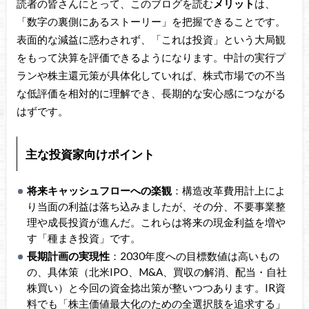
読者の皆さんにとって、このブログを読む
メリット
は、
「数字の裏側にあるストーリー」を把握できることです。
表面的な減益に惑わされず、「これは投資」という大局観
をもって決算を評価できるようになります。中計の実行プ
ランや株主還元策が具体化していれば、株式市場での不当
な低評価を相対的に理解でき、長期的な安心感につながる
はずです。
主な投資家向けポイント
将来キャッシュフローへの楽観
：構造改革費用計上によ
り当面の利益は落ち込みましたが、その分、不要事業整
理や成長投資が進んだ。これらは将来の現金利益を増や
す「種まき投資」です。
長期計画の実現性
：2030年度への目標数値は高いもの
の、具体策（北米IPO、M&A、買収の解消、配当・自社
株買い）と今回の資金捻出策が整いつつあります。IR資
料でも「株主価値最大化のための全選択肢を追求する」