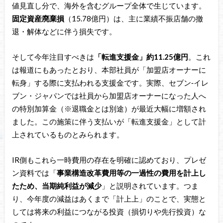
値見直し分で、海外を含むグループ全体で生じています。
固定資産廃棄損
（15.78億円）は、主に業績不振店舗の撤
退・解体などに伴う損失です。
そして今年注目すべきは
「転進支援金」約11.25億円
。これ
は報道にもあったとおり、本部社員が「加盟店オーナーに
転身」する際に支払われる支援金です。実際、セブン‐イレ
ブン・ジャパンでは社員から加盟店オーナーになった人へ
の特別加算金（※退職金とは別途）が最近大幅に増額され
ました。この施策に伴う支払いが「転進支援金」として計
上されているものとみられます。
IR側もこれら一時費用の存在を明確に認めており、プレゼ
ン資料では「
事業構造改革費用等の一過性の費用を計上し
たため、当期純利益が減少
」と説明されています。つま
り、今年度の減益はあくまで「計上上」のことで、実態と
しては将来の利益につながる投資（損切りや先行投資）な