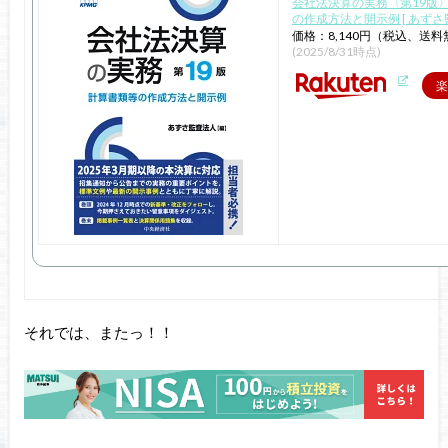
会社法決算の実務〈第19版〉
の作成方法と開示例 [ あずさ
価格：8,140円（税込、送料
(2025/8/31時点)
楽
それでは、またっ！！