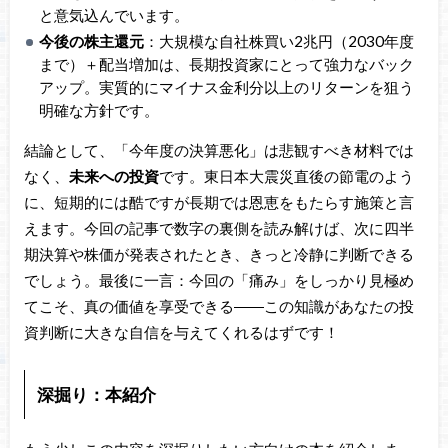
と意気込んでいます。
今後の株主還元
：大規模な自社株買い2兆円（2030年度
まで）＋配当増加は、長期投資家にとって強力なバック
アップ。実質的にマイナス金利分以上のリターンを狙う
明確な方針です。
結論として、「今年度の決算悪化」は悲観すべき材料では
なく、
未来への投資
です。東日本大震災直後の節電のよう
に、短期的には酷ですが長期では恩恵をもたらす施策と言
えます。今回の記事で数字の裏側を読み解けば、次に四半
期決算や株価が発表されたとき、きっと冷静に判断できる
でしょう。最後に一言：今回の「痛み」をしっかり見極め
てこそ、真の価値を享受できる――この知識があなたの投
資判断に大きな自信を与えてくれるはずです！
深掘り：本紹介