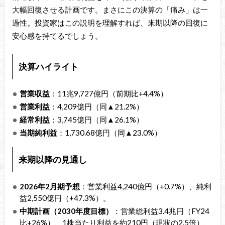
大幅回復させる計画です。まさにこの決算の「痛み」は一
過性。投資家はこの説明を理解すれば、来期以降の回復に
安心感を持てるでしょう。
決算ハイライト
営業収益
：11兆9,727億円（前期比+4.4%）
営業利益
：4,209億円（同▲21.2%）
経常利益
：3,745億円（同▲26.1%）
当期純利益
：1,730.68億円（同▲23.0%）
来期以降の見通し
2026年2月期予想
：営業利益4,240億円（+0.7%）、純利
益2,550億円（+47.3%）。
中期計画（2030年度目標）
：営業総利益3.4兆円（FY24
比+26%）、1株当たり利益を約210円（現状の2.5倍）、