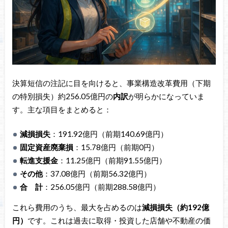
決算短信の注記に目を向けると、事業構造改革費用（下期
の特別損失）約256.05億円の
内訳
が明らかになっていま
す。主な項目をまとめると：
減損損失
：191.92億円（前期140.69億円）
固定資産廃棄損
：15.78億円（前期0円）
転進支援金
：11.25億円（前期91.55億円）
その他
：37.08億円（前期56.32億円）
合 計
：256.05億円（前期288.58億円）
これら費用のうち、最大を占めるのは
減損損失（約192億
円）
です。これは過去に取得・投資した店舗や不動産の価