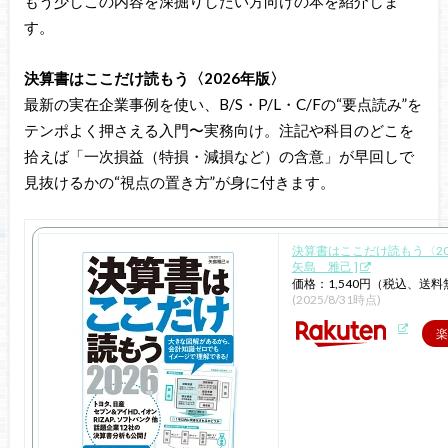
もう少しこの内容を深掘りしたい方向けの本を紹介しま
す。
決算書はここだけ読もう〈2026年版〉
最新の実在企業事例を使い、B/S・P/L・C/Fの“要点読み”を
テンポよく押さえる入門〜実務向け。注記や科目のどこを
拾えば「一次損益（特損・減損など）の含意」が早回しで
見抜けるかの“視点の置き方”が身に付きます。
決算書はここだけ読もう〈202
矢島 雅己 ]
価格：1,540円（税込、送料
(2025/8/31時点)
楽