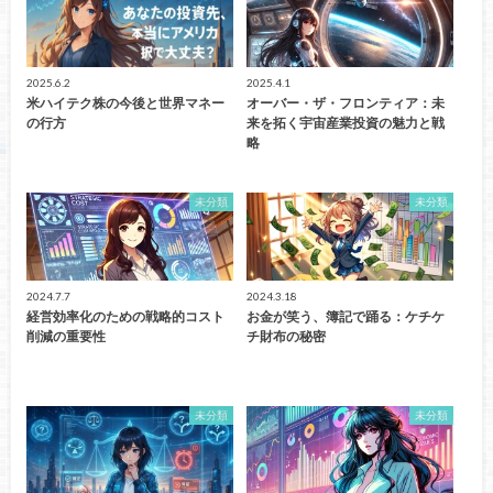
2025.6.2
2025.4.1
米ハイテク株の今後と世界マネー
オーバー・ザ・フロンティア：未
の行方
来を拓く宇宙産業投資の魅力と戦
略
未分類
未分類
2024.7.7
2024.3.18
経営効率化のための戦略的コスト
お金が笑う、簿記で踊る：ケチケ
削減の重要性
チ財布の秘密
未分類
未分類