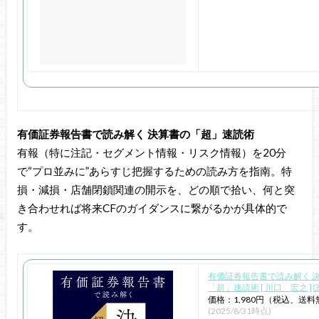
有価証券報告書で読み解く 決算書の「超」速読術
有報（特に注記・セグメント情報・リスク情報）を20分
で“プロ並みに”あらすじ把握するための読み方を指南。特
損・減損・店舗閉鎖関連の開示を、どの順で拾い、何と突
き合わせれば将来CFのガイダンスに繋がるかが具体的で
す。
有価証券報告書で読み解く 
「超」速読術 [ 川口 宏之 ]
価格：1,980円（税込、送料
(2025/8/31時点)