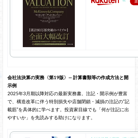
楽
会社法決算の実務〈第19版〉— 計算書類等の作成方法と開
示例
2025年3月期以降対応の最新実務書。注記・開示例が豊富
で、構造改革に伴う特別損失や店舗閉鎖・減損の注記の“記
載筋”を具体的に学べます。投資家目線でも「何が注記に出
やすいか」を先読みする助けになります。