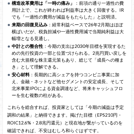
構造改革費用は「一時の痛み」
：前項の通り一過性の費
用計上で、これが終われば利益率は大きく回復する。IR
でも「一過性の費用が減益をもたらした」と説明済。
来期の回復見込み
：経常利益ベースで26年2月期はほぼ
横ばいだが、税負担減や一過性費用減で当期純利益は大
幅増となる見通し。
中計との整合性
：今期の支出は2030年目標を実現するた
めの先行投資の一部と位置づけられる。2兆円買い戻しを
含む大規模な株主還元策もあり、総じて「成長への種ま
き」として理解できる。
安心材料
：長期的に高シェアを持つコンビニ事業に加
え、金融・ネットなど他セグメントの安定成長、そして
北米事業IPOによる資金調達など、将来キャッシュフロ
ーを生む複数の柱がある。
これらを総合すれば、投資家としては「今期の減益は予定
調和の結果」と納得できます。掲げた目標（EPS210円・
ROIC12.6%・2.8兆円還元）と現在地が繋がっているのを
確認できれば、不安はむしろ和らぐはずです。