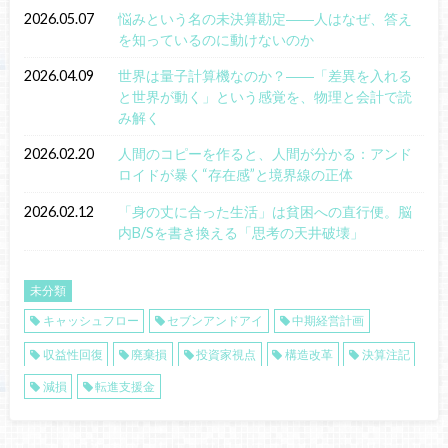
2026.05.07
悩みという名の未決算勘定――人はなぜ、答え
を知っているのに動けないのか
2026.04.09
世界は量子計算機なのか？――「差異を入れる
と世界が動く」という感覚を、物理と会計で読
み解く
2026.02.20
人間のコピーを作ると、人間が分かる：アンド
ロイドが暴く“存在感”と境界線の正体
2026.02.12
「身の丈に合った生活」は貧困への直行便。脳
内B/Sを書き換える「思考の天井破壊」
未分類
キャッシュフロー
セブンアンドアイ
中期経営計画
収益性回復
廃棄損
投資家視点
構造改革
決算注記
減損
転進支援金