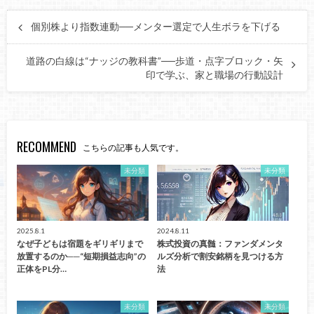
個別株より指数連動──メンター選定で人生ボラを下げる
道路の白線は“ナッジの教科書”──歩道・点字ブロック・矢
印で学ぶ、家と職場の行動設計
RECOMMEND
こちらの記事も人気です。
未分類
未分類
2025.8.1
2024.8.11
なぜ子どもは宿題をギリギリまで
株式投資の真髄：ファンダメンタ
放置するのか──“短期損益志向”の
ルズ分析で割安銘柄を見つける方
正体をPL分…
法
未分類
未分類