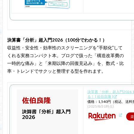
決算書「分析」超入門2026（100分でわかる！）
収益性・安全性・効率性のスクリーニングを“手順化”して
くれる実務コンパクト本。ブログで扱った「構造改革費の
一時的な痛み」と「来期以降の回復見込み」を、数式・比
率・トレンドでサクッと整理する型を作れます。
決算書「分析」超入門2026 
る！ [ 佐伯良隆 ]
価格：1,540円（税込、送料
(2025/8/31時点)
楽