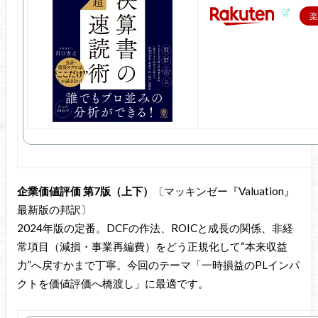
楽
企業価値評価 第7版（上下）
〔マッキンゼー『Valuation』
最新版の邦訳〕
2024年版の定番。DCFの作法、ROICと成長の関係、非経
常項目（減損・事業再編費）をどう正規化して“本来収益
力”へ戻すかまで丁寧。今回のテーマ「一時損益のPLインパ
クトを価値評価へ橋渡し」に最適です。