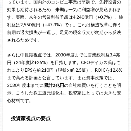
っています。国内外のコンビニ事業は堅調で、先行投資の
効果も期待されるため、来期は一気に利益増が見込まれま
す。実際、来年の営業利益予想は4,240億円（+0.7%）、純
利益は2,550億円（+47.3%）です。これは構造改革に伴う
前期の過大損失が一巡し、足元の現金収支が次期から反映
されるためです。
さらに中長期視点では、2030年度までに営業総利益3.4兆
円（24年度比+26%）を目指します。CEOデイカス氏はこ
れによりEPSを約210円（現状の約2.5倍）、ROICを12.6%
まで高める計画と公言しています。また資本政策では、
2030年度末までに
累計2兆円
の自社株買いを行うことを明
示。こうした株主還元強化も、投資家にとっては大きな安
心材料です。
投資家視点の要点