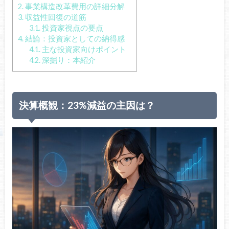
2.
事業構造改革費用の詳細分解
3.
収益性回復の道筋
3.1.
投資家視点の要点
4.
結論：投資家としての納得感
4.1.
主な投資家向けポイント
4.2.
深掘り：本紹介
決算概観：23%減益の主因は？