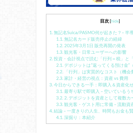
目次
[
hide
]
1.
無記名Suica/PASMO何が起きた？–
1.1.
無記名カード販売停止の経緯
1.2.
2025年3月1日 販売再開の発表
1.3.
観光客・日常ユーザーへの影響
2.
投資・会計視点で読む「行列＝税」と
2.1.
デポジットは“返ってくる預け金”
2.2.
「行列」は実質的なコスト（機会
2.3.
家計・経営の視点：資産 vs 費用
3.
今日からできる一手：即購入＆資産化
3.1.
最寄り駅で即購入 – 空いている
3.2.
2. デポジットを資産として複数カ
3.3.
観光客・ゲスト用に常備 – 流動資
4.
結論 – 一度きりの人生、時間もお金も
4.1.
深掘り：本紹介