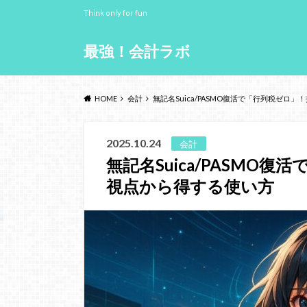
Think only for fun
最強！会計ラボ
HOME
会計
無記名Suica/PASMO復活で「行列税ゼロ
2025.10.24
会計
無記名Suica/PASMO
視点から得する使い方