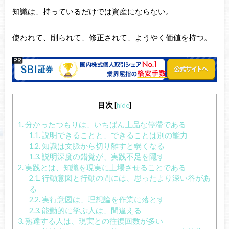
知識は、持っているだけでは資産にならない。
使われて、削られて、修正されて、ようやく価値を持つ。
目次
[
hide
]
1.
分かったつもりは、いちばん上品な停滞である
1.1.
説明できることと、できることは別の能力
1.2.
知識は文脈から切り離すと弱くなる
1.3.
説明深度の錯覚が、実践不足を隠す
2.
実践とは、知識を現実に上場させることである
2.1.
行動意図と行動の間には、思ったより深い谷があ
る
2.2.
実行意図は、理想論を作業に落とす
2.3.
能動的に学ぶ人は、間違える
3.
熟達する人は、現実との往復回数が多い