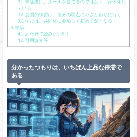
3.1.
熟達者は、ルールを捨てるのではなく、身体化し
ている
3.2.
意図的練習は、自分の弱点にわざと触りに行く
3.3.
学びは、共同体に参加して初めて深くなる
4.
結論
4.1.
あわせて読みたい5冊
4.2.
引用論文等
分かったつもりは、いちばん上品な停滞で
ある