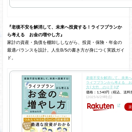
『老後不安を解消して、未来へ投資する！ライフプランか
ら考える お金の増やし方』
家計の資産・負債を棚卸ししながら、投資・保険・年金の
最適バランスを設計。人生B/Sの書き方が身につく実践ガイ
ド。
老後不安を解消して、未来へ
ライフプランから考える お
方 [ 大竹 のり子 ]
価格：1,540円（税込、送料
(2025/6/29時点)
楽