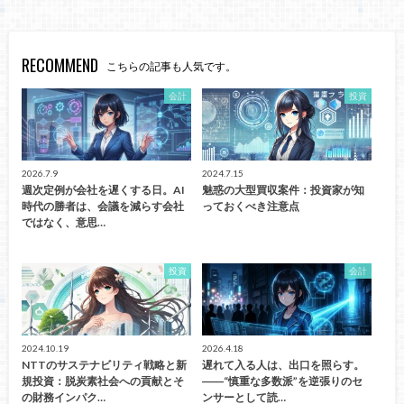
RECOMMEND
こちらの記事も人気です。
会計
投資
2026.7.9
2024.7.15
週次定例が会社を遅くする日。AI
魅惑の大型買収案件：投資家が知
時代の勝者は、会議を減らす会社
っておくべき注意点
ではなく、意思…
投資
会計
2024.10.19
2026.4.18
NTTのサステナビリティ戦略と新
遅れて入る人は、出口を照らす。
規投資：脱炭素社会への貢献とそ
――“慎重な多数派”を逆張りのセ
の財務インパク…
ンサーとして読…