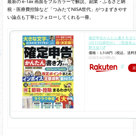
最新の e-Tax 画面をフルカラーで解説。副業・ふるさと納
税・医療費控除など「つみたてNISA世代」がつまずきやす
い論点も丁寧にフォローしてくれる一冊。
確定申告かんたん書き方ガイド
3月17日締切分） （晋遊舎ムッ
野大佑 ]
価格：1,518円（税込、送料
(2025/6/29時点)
楽