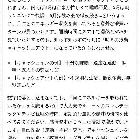
れません。例えば4月は仕事が忙しくて睡眠不足、5月は朝
ランニングで快調、6月は飲み会で徹夜続き…というよう
に、月ごとのエネルギー収支を書いてみると意外な浪費パ
ターンが見つかります。通勤時間にスマホで漫然とSNSを
見ていたりするのも、知らず知らずのうちに「時間の浪費
＝キャッシュアウト」になっているかもしれません。
【キャッシュインの例】: 十分な睡眠、適度な運動、趣
味・友人との交流など
【キャッシュアウトの例】: 不規則な生活、徹夜作業、無
駄遣いなど
数字に落とし込まなくても、「何にエネルギーを取られて
いるか」を意識するだけで大丈夫です。日々のスマホチェ
ックやテレビ視聴の時間、定期的な運動や趣味の時間を比
べてみてください。感情資本はこうした活動で増えていき
ます。自己投資（運動・学習・交流）でキャッシュインを
増やし、無駄遣い（夜更かし・ダラダラ）を減らしてバラ