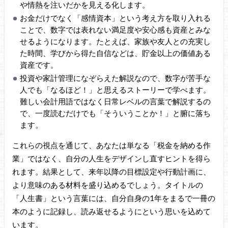
や情熱を注いだかを見える化します。
お金だけでなく「感情資本」という考え方を取り入れる
ことで、数字では表れない満足度や安心感も資産とみな
せるようになります。たとえば、家族や友人との充実し
た時間、学びから得た自信などは、貯金以上の価値ある
資産です。
投資や家計管理になぞらえた解説なので、数字が苦手な
人でも「なるほど！」と思えるストーリーで学べます。
難しい会計用語ではなく日常レベルの言葉で解説するの
で、一度読むだけでも「そういうことか！」と腑に落ち
ます。
これらの視点を通じて、あなたは単なる「税金を納める作
業」ではなく、自分の人生をデザインし直すヒントを得ら
れます。結果として、来年以降の目標設定や行動計画に、
より意味のある材料を盛り込めるでしょう。タイトルの
「人生書」という言葉には、自分自身の1年をまるで一冊の
本のように記録し、読み返せるようにという思いを込めて
います。