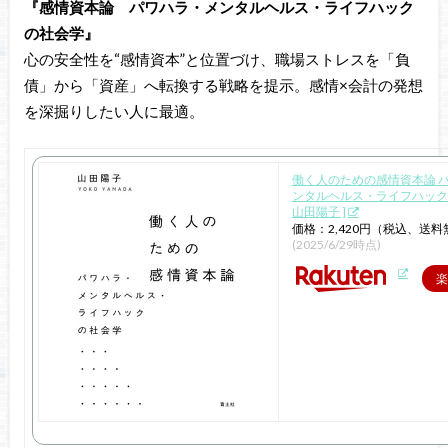
『感情資本論 パワハラ・メンタルヘルス・ライフハック
の社会学』
心の安全性を“感情資本”と位置づけ、職場ストレスを「負
債」から「資産」へ転換する戦略を提示。感情×会計の発想
を深掘りしたい人に最適。
働く人のための感情資本論 
ンタルヘルス・ライフハックの
山田陽子 ]
価格：2,420円（税込、送料
(2025/6/29時点)
楽