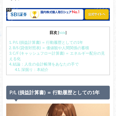
目次
[
hide
]
1.
P/L (損益計算書) ＝ 行動履歴としての1年
2.
B/S (貸借対照表) ＝ 価値観や人間関係の蓄積
3.
C/F (キャッシュフロー計算書) ＝ エネルギー配分の見
える化
4.
結論：人生の会計帳簿をあなたの手で
4.1.
深掘り：本紹介
P/L (損益計算書) ＝ 行動履歴としての1年