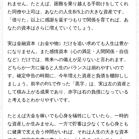
れません。たとえば、困難を乗り越える手助けをしてくれ
た同僚や上司は、あなたの人生B/S上の大きな資産です。
「借りた」以上に感謝を返すつもりで関係を育てれば、あ
なたの資本はさらに増えていくでしょう。
実は金融資本（お金や物）だけを追い求めても人生は豊か
になりません。また感情資本（心の満足・人間関係・自信
など）だけでは、将来への備えが足りないと言われます。
どちらか一方に偏ると人生のバランスは崩れやすいので
す。確定申告の時期に、今年増えた資産と負債を棚卸しし
ましょう。前半のP/Lで作った「黒字」は、実は左の資産と
して積み上がる成果であり、赤字は右の負債になっている
と考えるとわかりやすいです。
たとえば大金を稼いでも心身を犠牲にしていたら、一時的
な資産しか生みません。一方で貯蓄は少なくても心身とも
に健康で支え合う仲間がいれば、それは人生の大きな資本