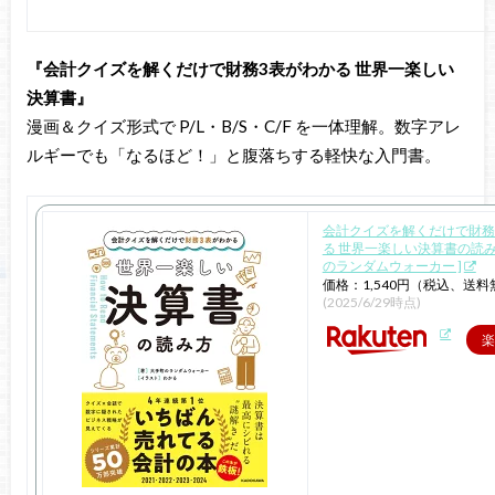
『会計クイズを解くだけで財務3表がわかる 世界一楽しい
決算書』
漫画＆クイズ形式で P/L・B/S・C/F を一体理解。数字アレ
ルギーでも「なるほど！」と腹落ちする軽快な入門書。
会計クイズを解くだけで財務
る 世界一楽しい決算書の読み方
のランダムウォーカー ]
価格：1,540円（税込、送料
(2025/6/29時点)
楽