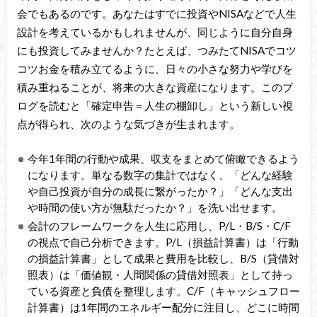
会でもあるのです。あなたはすでに投資やNISAなどで人生
設計を考えているかもしれませんが、同じように自分自身
にも投資してみませんか？たとえば、つみたてNISAでコツ
コツお金を積み立てるように、日々の小さな努力や学びを
積み重ねることが、将来の大きな資産になります。このブ
ログを読むと「確定申告＝人生の棚卸し」という新しい視
点が得られ、次のような気づきが生まれます。
今年1年間の行動や成果、収支をまとめて俯瞰できるよう
になります。単なる数字の集計ではなく、「どんな経験
や自己投資が自分の成長に繋がったか？」「どんな支出
や時間の使い方が無駄だったか？」を洗い出せます。
会計のフレームワークを人生に応用し、P/L・B/S・C/F
の視点で自己分析できます。P/L（損益計算書）は「行動
の損益計算書」として成果と費用を比較し、B/S（貸借対
照表）は「価値観・人間関係の貸借対照表」として持っ
ている資産と負債を整理します。C/F（キャッシュフロー
計算書）は1年間のエネルギー配分に注目し、どこに時間