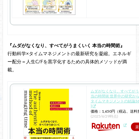
『ムダがなくなり、すべてがうまくいく 本当の時間術』
行動科学×タイムマネジメントの最新研究を凝縮。エネルギ
ー配分＝人生C/Fを黒字化するための具体的メソッドが満
載。
ムダがなくなり、すべてがう
当の時間術 世界中の研究か
タイムマネジメントの結論36 
]
価格：1,650円（税込、送料
(2025/6/29時点)
楽