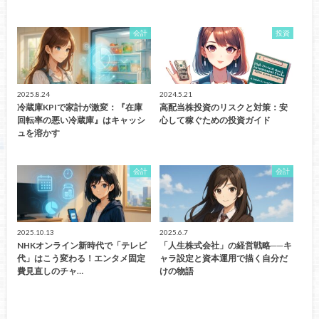
会計
投資
2025.8.24
2024.5.21
冷蔵庫KPIで家計が激変：『在庫
高配当株投資のリスクと対策：安
回転率の悪い冷蔵庫』はキャッシ
心して稼ぐための投資ガイド
ュを溶かす
会計
会計
2025.10.13
2025.6.7
NHKオンライン新時代で「テレビ
「人生株式会社」の経営戦略──キ
代」はこう変わる！エンタメ固定
ャラ設定と資本運用で描く自分だ
費見直しのチャ…
けの物語