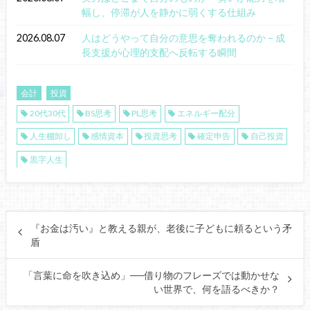
幅し、停滞が人を静かに弱くする仕組み
2026.08.07
人はどうやって自分の意思を奪われるのか – 成
長支援が心理的支配へ反転する瞬間
会計
投資
20代30代
BS思考
PL思考
エネルギー配分
人生棚卸し
感情資本
投資思考
確定申告
自己投資
黒字人生
『お金は汚い』と教える親が、老後に子どもに頼るという矛
盾
「言葉に命を吹き込め」──借り物のフレーズでは動かせな
い世界で、何を語るべきか？