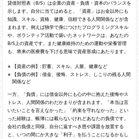
貸借対照表（B/S）は企業の資産・負債・資本のバランスを
示します。自分に当てはめると、「資産」はお金以外にも
知識、スキル、資格、健康、信頼できる人間関係などが含
まれます。例えば独学で身につけたプログラミングスキル
や、ボランティア活動で築いたネットワークは、あなたの
B/S上の資産です。また健康維持のための運動や栄養管理
も、将来の医療費を下げる意味で資産形成にあたります。
【資産の例】: 貯蓄、スキル、人脈、健康など
【負債の例】: 借金、後悔、ストレス、しこりの残る人間
関係など
一方、「負債」には借金以外にも心の中に抱えた後悔やス
トレス、人間関係のわだかまりが含まれます。「本当は言
いたいことを言えなかった」「約束を守れなかった」とい
った経験は、帳簿には載らないけれどあなたの負債です。
会社の負債と同様、自分に返すべき恩や課題を放置する
と、いつの間にか大きな「利子」を払うことになるかもし