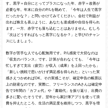
す。黒字＝自分にとってプラスになった年、赤字＝改善が
必要な年。年末に自分のP/Lを眺めて、「今年は人生で黒字
だったかな？」と問いかけてみてください。会社で利益が
出れば株主も喜ぶように、あなたも達成感や自信を得られ
ます。一方、赤字でも落ち込むことはありません。むしろ
「次はどうすればもっと黒字になるか？」と学びのチャン
スにしましょう。
数字が苦手な人でも心配無用です。P/L感覚で大切なのは
「収支のバランス」です。計算が合わなくても、「今年は
忙しすぎて支出（疲労）が収入（成果）を上回ったかも」
「新しい挑戦で思いがけず満足感を得られた」といった実
感さえつかめればOK。その実感こそが、確定申告の帳票以
上の財産なのです。実際に、フリーランスのAさんは確定申
告で1年間の「カフェ代」や「書籍代」を振り返り、出費の
多さに驚いたそうです。翌年から家計簿アプリを使って浪
費を抑えたところ、生活の満足度を維持しつつ、黒字を増