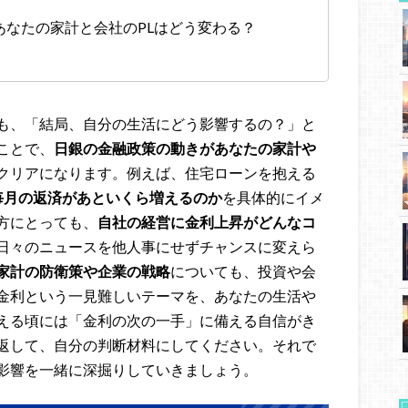
あなたの家計と会社のPLはどう変わる？
も、「結局、自分の生活にどう影響するの？」と
ことで、
日銀の金融政策の動きがあなたの家計や
クリアになります。例えば、住宅ローンを抱える
毎月の返済があといくら増えるのか
を具体的にイメ
方にとっても、
自社の経営に金利上昇がどんなコ
日々のニュースを他人事にせずチャンスに変えら
家計の防衛策や企業の戦略
についても、投資や会
金利という一見難しいテーマを、あなたの生活や
える頃には「金利の次の一手」に備える自信がき
返して、自分の判断材料にしてください。それで
影響を一緒に深掘りしていきましょう。