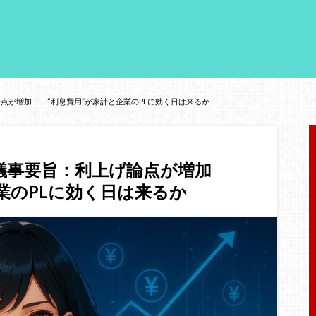
論点が増加――“利息費用”が家計と企業のPLに効く日は来るか
月議事要旨：利上げ論点が増加
業のPLに効く日は来るか