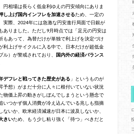
。円相場は長らく低金利ゆえの円安傾向にありま
押し上げ国内インフレを加速させる
ため、一定の
実際、2024年には急激な円安進行局面で日銀が
もありました。ただし9月時点では「足元の円安は
析もあって、為替だけが単独で利上げを決定づけ
が利上げサイクルに入る中で、日本だけが超低金
ブル）が警戒されており、
国内外の経済バランス
。
年デフレと戦ってきた歴史がある
」というものが
昇予想）がまだ十分に人々に根付いていない状況
た物価上昇の動きがしぼんでしまうという懸念で
追いつかず個人消費が冷え込んでいる兆しも指摘
しないか、欧米経済減速が日本に波及しないか、
大きい
ため、もう少し粘り強く「待つ」べきだと