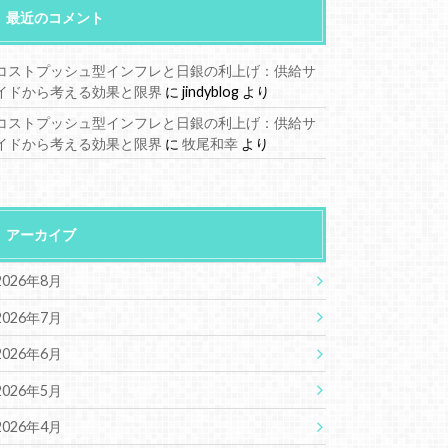
最近のコメント
コストプッシュ型インフレと日銀の利上げ：供給サ
イドから考える効果と限界
に
jindyblog
より
コストプッシュ型インフレと日銀の利上げ：供給サ
イドから考える効果と限界
に
牧尾和幸
より
アーカイブ
2026年8月
2026年7月
2026年6月
2026年5月
2026年4月