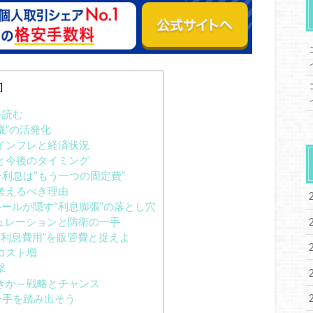
]
を読む
議”の活発化
インフレと経済状況
と今後のタイミング
利息は“もう一つの固定費”
考えるべき理由
ールが隠す“利息膨張”の落とし穴
ミュレーションと防衛の一手
“利息費用”を販管費と捉えよ
コスト増
撃
きか～戦略とチャンス
一手を踏み出そう