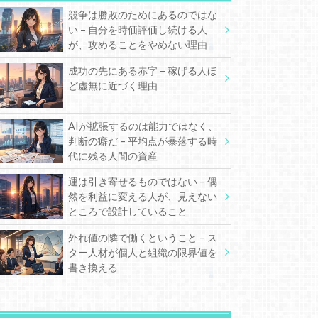
競争は勝敗のためにあるのではな
い – 自分を時価評価し続ける人
が、攻めることをやめない理由
成功の先にある赤字 – 稼げる人ほ
ど虚無に近づく理由
AIが拡張するのは能力ではなく、
判断の癖だ – 平均点が暴落する時
代に残る人間の資産
運は引き寄せるものではない – 偶
然を利益に変える人が、見えない
ところで設計していること
外れ値の隣で働くということ – ス
ター人材が個人と組織の限界値を
書き換える