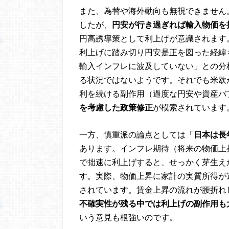
また、為替や海外動向も無視できません
したが、
円安が行き過ぎれば輸入物価を
円高誘導策として利上げが意識されます。
利上げに踏み切り円安是正を図った経緯
輸入インフレに波及していない」との分
る状況ではないようです。それでも米欧
利を続ける副作用（過度な円安や資産バ
を考慮した政策修正
が模索されています
一方、慎重派の論点としては「
日本は長
あります。インフレ期待（将来の物価上
で拙速に利上げすると、せっかく芽生え
す。実際、物価上昇に家計の実質所得が
されています。賃金上昇の流れが腰折れ
不確実性が残る中では利上げの副作用も
いう意見も根強いのです。