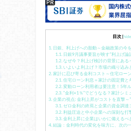
目次
[
hide
1.
日銀、利上げへの胎動～金融政策の今
1.1.
日銀9月議事要旨が映す“利上げ論
1.2.
なぜ今？利上げ検討の背景にある
1.3.
いよいよ利上げ？市場の織り込み
2.
家計に忍び寄る金利コスト～住宅ローン
2.1.
住宅ローン利息＝家計の固定費と
2.2.
変動ローン利用者は要注意！5年ル
2.3.
“金利+1％”でどうなる？家計シ
3.
企業の視点: 金利上昇がコストを直撃～
3.1.
ゼロ金利の終焉と企業の資金調達
3.2.
利益圧迫と中小企業への深刻な打
3.3.
金利上昇に企業はいかに備えるべ
4.
結論：金利時代の変化を味方に、次の