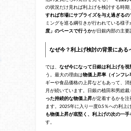
の状況だけ見れば利上げを検討する時期
すれば市場にサプライズを与え過ぎるの
ミングを巡る綱引きが行われている様子
度」のペースで行うか
が日銀内部の主要
なぜ今？利上げ検討の背景にある
では、
なぜ今になって日銀は利上げを視
う。最大の理由は
物価上昇率（インフレ
ギーや食品価格の上昇などもあって、消
月が続いています。日銀の植田和男総裁
った持続的な物価上昇
が定着するかを注
ます。2025年に入り一度0.5％への
も物価上昇が底堅く、利上げの次の一手
す。