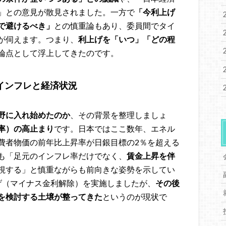
」との意見が散見されました。一方で
「今利上げ
で避けるべき」
との慎重論もあり、委員間でタイ
が伺えます。つまり、
利上げを「いつ」「どの程
論点として浮上してきたのです。
インフレと経済状況
野に入れ始めたのか
、その背景を整理しましょ
率）の高止まり
です。日本ではここ数年、エネル
費者物価の前年比上昇率が日銀目標の2％を超える
も「足元のインフレ率だけでなく、
賃金上昇を伴
視する」と慎重ながらも前向きな姿勢を示してい
利上げ（マイナス金利解除）を実施しましたが、
その後
を検討する土壌が整ってきた
というのが現状で