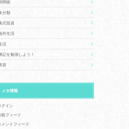
時間術
未分類
株式投資
海外生活
生活
簿記を勉強しよう！
美容
メタ情報
ログイン
投稿フィード
コメントフィード