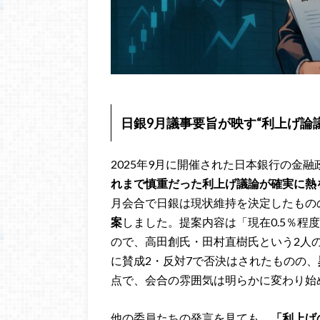
日銀9月議事要旨が映す“利上げ論
2025年9月に開催された日本銀行の金融
れまで慎重だった利上げ議論が確実に熱
月会合で日銀は現状維持を決定したもの
案
しました。提案内容は「現在0.5％程
ので、高田創氏・田村直樹氏という2人
に賛成2・反対7で否決はされたものの、
点で、会合の雰囲気は明らかに変わり始
他の委員たちの発言を見ても、
「利上げ