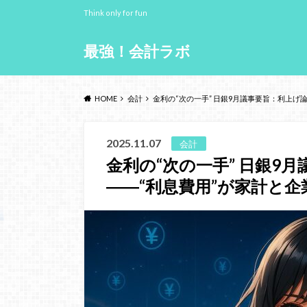
Think only for fun
最強！会計ラボ
HOME
会計
金利の“次の一手” 日銀9月議事要旨：利上げ
2025.11.07
会計
金利の“次の一手” 日銀9
――“利息費用”が家計と企