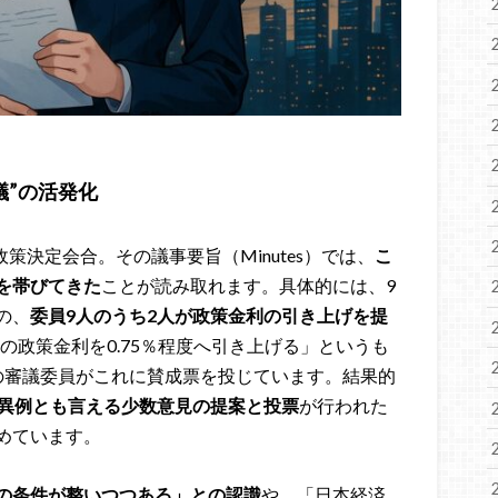
議”の活発化
政策決定会合。その議事要旨（Minutes）では、
こ
を帯びてきた
ことが読み取れます。具体的には、9
の、
委員9人のうち2人が政策金利の引き上げを提
度の政策金利を0.75％程度へ引き上げる」というも
の審議委員がこれに賛成票を投じています。結果的
異例とも言える少数意見の提案と投票
が行われた
めています。
の条件が整いつつある」との認識
や、「日本経済