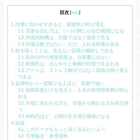
目次
[
hide
]
1.
評価に合わせすぎると、創造性のPLが歪む
1.1.
需要を読む力は、いつの間にか自己検閲になる
1.2.
内発的動機は、利益ではなく源泉で見る
1.3.
評価は敵ではない。ただ、入れる順番がある
2.
絵を描くことは、見えない資産の棚卸しである
2.1.
自分の中の無形資産は、決算書に出ない
2.2.
創造性は、ぼんやりと制御の往復で生まれる
2.3.
アートは、ストレス解消ではなく回路の切り替え
である
3.
合理性から一度降りる人ほど、長期で強い
3.1.
短期収益だけを見ると、人生の研究開発費が削ら
れる
3.2.
市場に合わせる力と、市場から離れる力を両方持
つ
3.3.
AI時代ほど、人間の非合理が価値になる
4.
結論
4.1.
このテーマをもっと深く読みたい人へ
4.2.
引用論文・参考資料