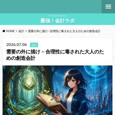
Think only for fun
最強！会計ラボ
HOME
会計
需要の外に描け - 合理性に毒された大人のための創造会計
2026.07.06
会計
需要の外に描け – 合理性に毒された大人のた
めの創造会計