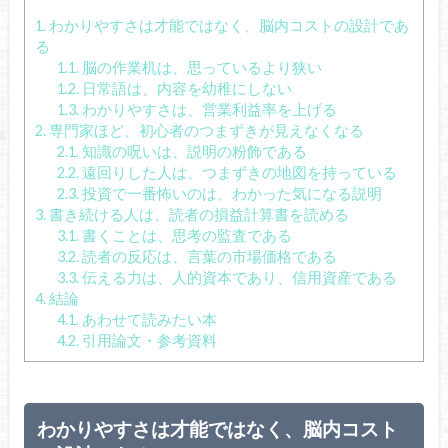
1.
わかりやすさは才能ではなく、脳内コストの設計であ
る
1.1.
脳の作業机は、思っているより狭い
1.2.
日常語は、内容を幼稚にしない
1.3.
わかりやすさは、営業利益率を上げる
2.
専門家ほど、初心者のつまずきが見えなくなる
2.1.
知識の呪いは、説明の粉飾である
2.2.
遠回りした人は、つまずきの地図を持っている
2.3.
投資で一番怖いのは、わかった気になる説明
3.
書き続ける人は、読者の損益計算書を読める
3.1.
書くことは、思考の監査である
3.2.
読者の反応は、言葉の市場価格である
3.3.
伝える力は、人的資本であり、信用資産である
4.
結論
4.1.
あわせて読みたい本
4.2.
引用論文・参考資料
わかりやすさは才能ではなく、脳内コスト