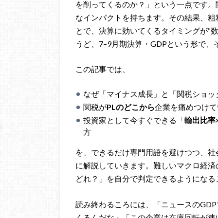
を削ってくるのか？」という一点です。
なインパクトを持ちます。その結果、粗
とで、決算に効いてくるタイミングが“
うど、7–9月期決算・GDPという形で
この記事では、
なぜ「マイナス成長」と「関税ショッ
関税が
PLのどこから
企業を痛めつけて
投資家として今すぐできる「
輸出比率
方
を、できるだけ専門用語を避けつつ、社
に解説していきます。難しいマクロ経済
どれ？」を自分で判定できるようになる
読み終わるころには、「ニュースのGD
くるんだな」「この企業は在庫回転が速