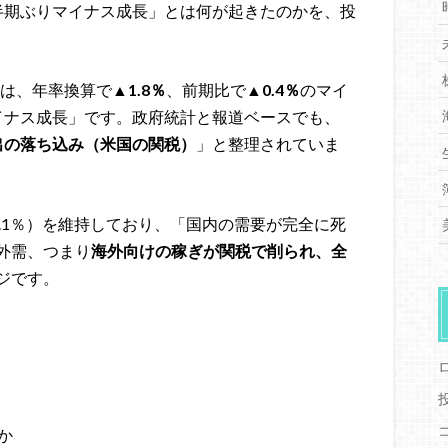
半期ぶりマイナス成長」とは何が起きたのかを、投
Pは、年率換算で
▲1.8％
、前期比で
▲0.4％
のマイ
イナス成長」です。政府統計と報道ベースでも、
出の落ち込み（米国の関税）
」と整理されていま
.1％）を維持しており、「国内の需要が完全に死
外需、つまり
海外向けの稼ぎが関税で削られ、全
ジです。
か