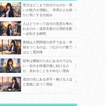
実力はどこまで自分のものか – 勢
いが能力を増幅し、停滞が人を静
かに弱くする仕組み
人はどうやって自分の意思を奪わ
れるのか – 成長支援が心理的支配
へ反転する瞬間
孤独は人間関係の赤字である – 幸
福をつくるのは、つながりの数で
はなく選択権
競争は勝敗のためにあるのではな
い – 自分を時価評価し続ける人
が、攻めることをやめない理由
成功の先にある赤字 – 稼げる人ほ
ど虚無に近づく理由