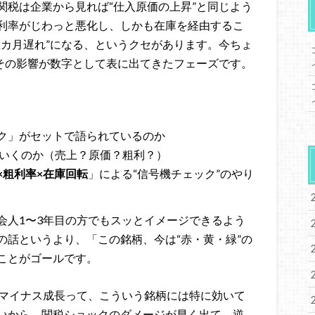
関税は企業から見れば“仕入原価の上昇”と同じよう
利率がじわっと悪化し、しかも在庫を経由するこ
数カ月遅れ”になる、というクセがあります。今ちょ
、その影響が数字として表に出てきたフェーズです。
ク」がセットで語られているのか
いくのか（売上？原価？粗利？）
×粗利率×在庫回転
」による“信号機チェック”のやり
会人1〜3年目の方でもスッとイメージできるよう
の話というより、「この銘柄、今は“赤・黄・緑”の
ことがゴールです。
Pマイナス成長って、こういう銘柄には特に効いて
いから、関税ショックのダメージが早く出て、逆