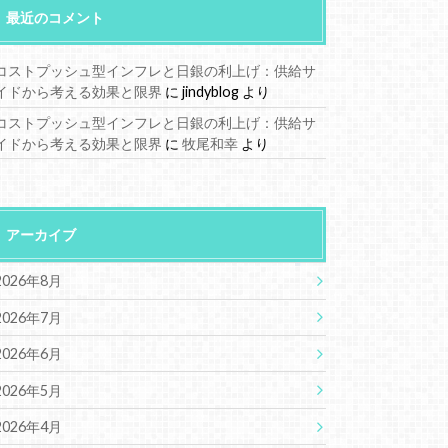
最近のコメント
コストプッシュ型インフレと日銀の利上げ：供給サ
イドから考える効果と限界
に
jindyblog
より
コストプッシュ型インフレと日銀の利上げ：供給サ
イドから考える効果と限界
に
牧尾和幸
より
アーカイブ
2026年8月
2026年7月
2026年6月
2026年5月
2026年4月