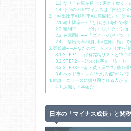
1.3.
なぜ「在庫を通じて遅れて効く」
1.4.
今回のGDPマイナスは「関税ダメ
2.
「輸出比率×粗利率×在庫回転」を“信号
2.1.
輸出比率——「どれだけ海外で稼
2.2.
粗利率——「どれくらい“クッショ
2.3.
在庫回転——「ダメージがいつ、
2.4.
「輸出比率×粗利率×在庫回転」で
3.
実践編——あなたのポートフォリオを“
3.1.
STEP1——保有銘柄リストと“3つ
3.2.
STEP2——3つの数字を「強・中
3.3.
STEP3——赤・黄・緑で“行動の
3.4.
ヘッドラインを“恐れる側”から“使
4.
結論：ニュースに振り回される人から
4.1.
深掘り：本紹介
日本の「マイナス成長」と関