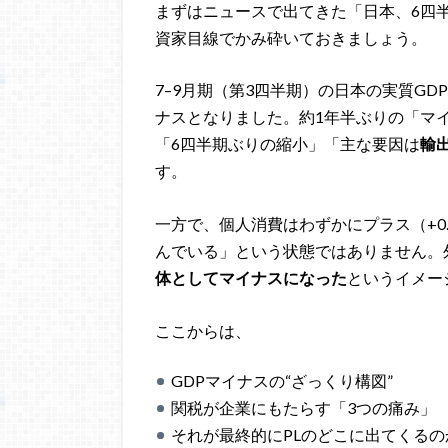
まずはニュースで出てきた「日本、6四
資家目線でかみ砕いておきましょう。
7–9月期（第3四半期）の日本の実質GD
ナスとなりました。約1年半ぶりの「マ
「6四半期ぶりの縮小」「主な要因は
輸
す。
一方で、個人消費はわずかにプラス（+0
んでいる」という状態ではありません。
体としてマイナスになった
というイメー
ここからは、
GDPマイナスの“ざっくり構図”
関税が企業にもたらす「3つの痛み」
それが最終的にPLのどこに出てくるの