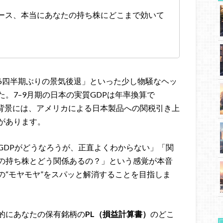
ュース、本当にあなたの持ち株にどこまで効いて
6四半期ぶりの景気後退」といった少し物騒なヘッ
。7–9月期の日本の実質GDPは年率換算で
。背景には、アメリカによる日本製品への関税引き上
があります。
GDPがどうなろうが、正直よくわからない」「関
の持ち株とどう関係あるの？」という感覚が本音
の“モヤモヤ”をスパッと解消することを目指しま
的にあなたの保有銘柄の
PL（損益計算書）
のどこ