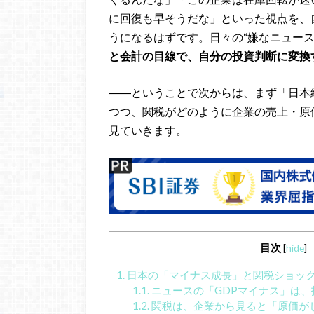
に回復も早そうだな」といった視点を、
うになるはずです。日々の“嫌なニュー
と会計の目線で、自分の投資判断に変換
――ということで次からは、まず「日本
つつ、関税がどのように企業の売上・原
見ていきます。
目次
[
hide
]
1.
日本の「マイナス成長」と関税ショッ
1.1.
ニュースの「GDPマイナス」は、
1.2.
関税は、企業から見ると「原価が