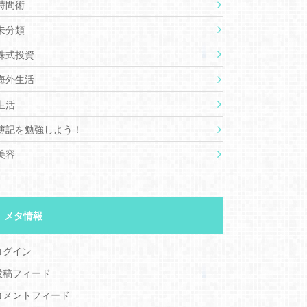
時間術
未分類
株式投資
海外生活
生活
簿記を勉強しよう！
美容
メタ情報
ログイン
投稿フィード
コメントフィード