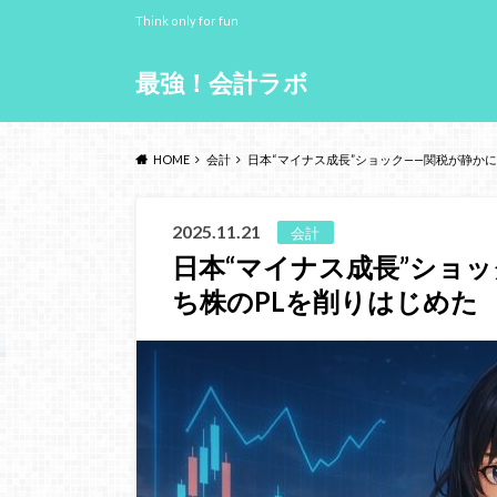
Think only for fun
最強！会計ラボ
HOME
会計
日本“マイナス成長”ショック——関税が静か
2025.11.21
会計
日本“マイナス成長”ショ
ち株のPLを削りはじめた