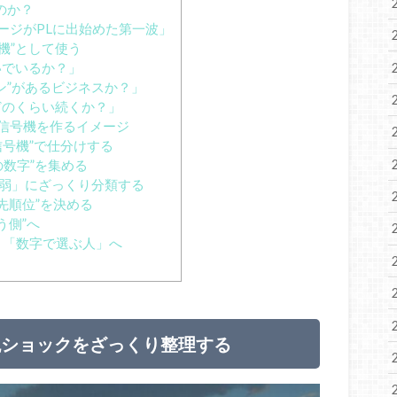
のか？
ージがPLに出始めた第一波」
機”として使う
いでいるか？」
ン”があるビジネスか？」
どのくらい続くか？」
信号機を作るイメージ
信号機”で仕分けする
の数字”を集める
・弱」にざっくり分類する
優先順位”を決める
う側”へ
、「数字で選ぶ人」へ
税ショックをざっくり整理する