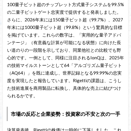
100量子ビット超のチップレット方式量子システムを99.5%
の二量子ビットゲート忠実度で提供すると発表しました。
さらに、2026年末には150量子ビット超（99.7%）、2027
年末には1000量子ビット超（99.8%）という驚異的な目標
を掲げています。これらの数字は、「実用的な量子アドバ
ンテージ」（有意義な計算が可能になる状態）に向けた長
い道のりの一段階を示しており、同業他社との比較でも野
心的です。一例として、同様に注目されるIonQは、2025年
の技術マイルストーンとして64「アルゴリズム量子ビット
（AQ64）」を既に達成し、世界記録となる99.99%の忠実
度を実現したと報告しています。Rigettiの課題は、こうし
た技術進展を商用製品に転換し、具体的な売上に結びつけ
られるかです。
市場の反応と企業姿勢：投資家の不安と次の一手
決算発表後、Rigettiの株価は一時的に下落しました。これ