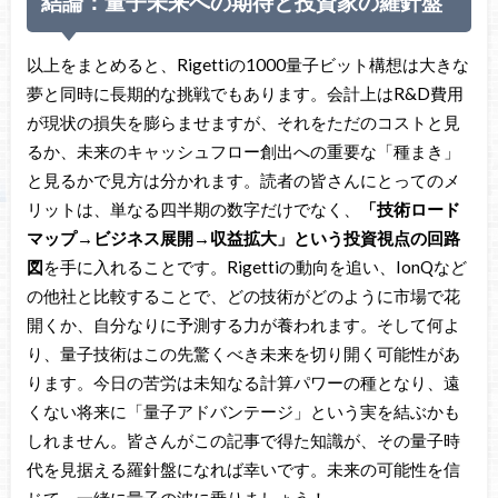
結論：量子未来への期待と投資家の羅針盤
以上をまとめると、Rigettiの1000量子ビット構想は大きな
夢と同時に長期的な挑戦でもあります。会計上はR&D費用
が現状の損失を膨らませますが、それをただのコストと見
るか、未来のキャッシュフロー創出への重要な「種まき」
と見るかで見方は分かれます。読者の皆さんにとってのメ
リットは、単なる四半期の数字だけでなく、
「技術ロード
マップ→ビジネス展開→収益拡大」という投資視点の回路
図
を手に入れることです。Rigettiの動向を追い、IonQなど
の他社と比較することで、どの技術がどのように市場で花
開くか、自分なりに予測する力が養われます。そして何よ
り、量子技術はこの先驚くべき未来を切り開く可能性があ
ります。今日の苦労は未知なる計算パワーの種となり、遠
くない将来に「量子アドバンテージ」という実を結ぶかも
しれません。皆さんがこの記事で得た知識が、その量子時
代を見据える羅針盤になれば幸いです。未来の可能性を信
じて、一緒に量子の波に乗りましょう！