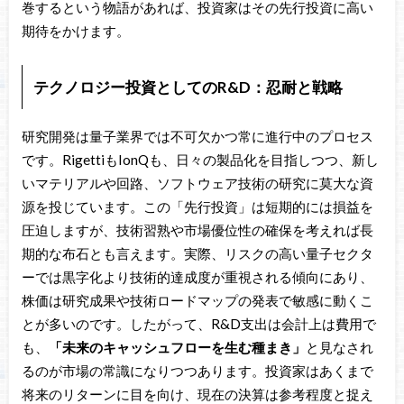
巻するという物語があれば、投資家はその先行投資に高い
期待をかけます。
テクノロジー投資としてのR&D：忍耐と戦略
研究開発は量子業界では不可欠かつ常に進行中のプロセス
です。RigettiもIonQも、日々の製品化を目指しつつ、新し
いマテリアルや回路、ソフトウェア技術の研究に莫大な資
源を投じています。この「先行投資」は短期的には損益を
圧迫しますが、技術習熟や市場優位性の確保を考えれば長
期的な布石とも言えます。実際、リスクの高い量子セクタ
ーでは黒字化より技術的達成度が重視される傾向にあり、
株価は研究成果や技術ロードマップの発表で敏感に動くこ
とが多いのです。したがって、R&D支出は会計上は費用で
も、
「未来のキャッシュフローを生む種まき」
と見なされ
るのが市場の常識になりつつあります。投資家はあくまで
将来のリターンに目を向け、現在の決算は参考程度と捉え