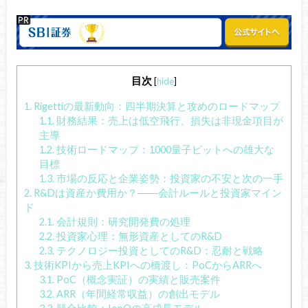
目次
[
hide
]
1.
Rigettiの最新動向：四半期決算と攻めのロードマップ
1.1.
財務結果：売上は低空飛行、損失は非現金項目が
主導
1.2.
技術ロードマップ：1000量子ビットへの雄大な
目標
1.3.
市場の反応と企業姿勢：投資家の不安と次の一手
2.
R&Dは資産か費用か？――会計ルールと投資家マイン
ド
2.1.
会計規則：研究開発費の処理
2.2.
投資家心理：無形資産としてのR&D
2.3.
テクノロジー投資としてのR&D：忍耐と戦略
3.
技術KPIから売上KPIへの橋渡し：PoCからARRへ
3.1.
PoC（概念実証）の実績と販売案件
3.2.
ARR（年間経常収益）の創出モデル