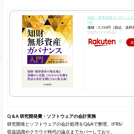
知財・無形資産ガバナンス入門 
]
価格：5,720円（税込、送料
(2025/11/13時点)
楽
Q＆A 研究開発費・ソフトウェアの会計実務
研究開発とソフトウェアの会計処理をQ&Aで整理。IFRS/
収益認識やクラウド時代の論点までカバーしており、