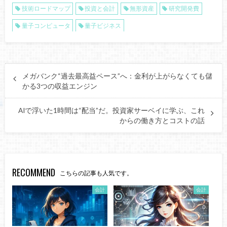
技術ロードマップ
投資と会計
無形資産
研究開発費
量子コンピュータ
量子ビジネス
メガバンク“過去最高益ペース”へ：金利が上がらなくても儲
かる3つの収益エンジン
AIで浮いた1時間は“配当”だ。投資家サーベイに学ぶ、これ
からの働き方とコストの話
RECOMMEND
こちらの記事も人気です。
会計
会計