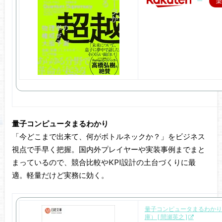
楽
量子コンピュータまるわかり
「今どこまで出来て、何がボトルネックか？」をビジネス
視点で手早く把握。国内外プレイヤーや実装事例までまと
まっているので、競合比較やKPI設計の土台づくりに最
適。軽量だけど実務に効く。
量子コンピュータまるわかり
庫） [ 間瀬英之 ]