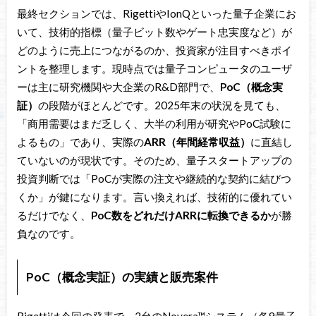
最終セクションでは、RigettiやIonQといった量子企業にお
いて、技術的指標（量子ビット数やゲート忠実度など）が
どのように売上につながるのか、投資家が注目すべきポイ
ントを整理します。現時点では量子コンピュータのユーザ
ーは主に研究機関や大企業のR&D部門で、
PoC（概念実
証）
の段階がほとんどです。2025年末の状況を見ても、
「商用需要はまだ乏しく、大半の利用が研究やPoC試験に
よるもの」であり、実際の
ARR（年間経常収益）
に直結し
ていないのが現状です。そのため、量子スタートアップの
投資判断では「PoCが実際の注文や継続的な契約に結びつ
くか」が鍵になります。言い換えれば、技術的に優れてい
るだけでなく、
PoC数をどれだけARRに転換できるか
が勝
負なのです。
PoC（概念実証）の実績と販売案件
Rigettiは今回の発表で、2台のNovera™システム（各9量子