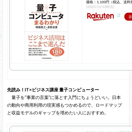
価格：1,100円（税込、送料
(2025/11/13時点)
楽
先読み！IT×ビジネス講座 量子コンピューター
量子を“事業の言葉”に落とす入門にちょうどいい。日本
の動向や商用利用の現実感もつかめるので、ロードマップ
と収益モデルのギャップを埋めたい人におすすめ。