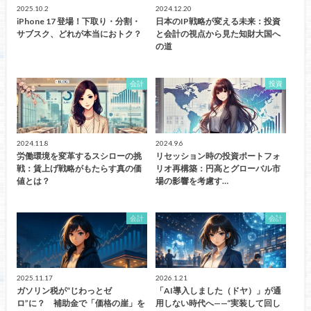
2025.10.2
2024.12.20
iPhone 17 登場！下取り・分割・
日本のIP戦略が変える未来：投資
サブスク、どれが本当におトク？
と会計の視点から見た知財大国へ
の道
会計
投資
2024.11.8
2024.9.6
労働環境を変革するスシローの挑
リセッション時の投資ポートフォ
戦：賃上げ戦略がもたらす真の価
リオ再構築：円高とグローバル市
値とは？
場の影響を考慮す…
会計
会計
2025.11.17
2026.1.21
ガソリン税が“じわっとゼ
「AI導入しました（ドヤ）」が通
ロ”に？ 補助金で「価格の崖」を
用しない時代へ——“実装して回し