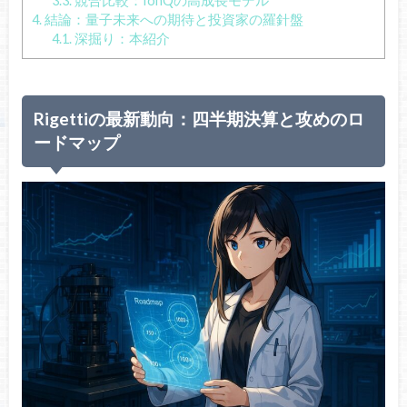
3.3.
競合比較：IonQの高成長モデル
4.
結論：量子未来への期待と投資家の羅針盤
4.1.
深掘り：本紹介
Rigettiの最新動向：四半期決算と攻めのロ
ードマップ