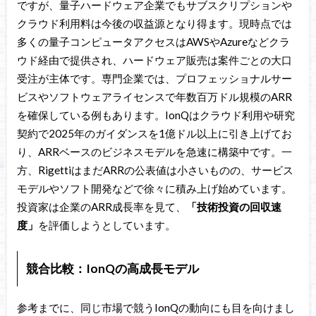
ですが、量子ハードウェア企業でもサブスクリプションや
クラウド利用料は今後の収益源となり得ます。現時点では
多くの量子コンピュータアクセスはAWSやAzureなどクラ
ウド経由で提供され、ハードウェア販売は案件ごとの大口
受注が主体です。専門企業では、プロフェッショナルサー
ビスやソフトウェアライセンスで年数百万ドル規模のARR
を確保している例もあります。IonQはクラウド利用や研究
契約で2025年のガイダンスを1億ドル以上に引き上げてお
り、ARRベースのビジネスモデルを急速に構築中です。一
方、RigettiはまだARRの公表値は小さいものの、サービス
モデルやソフト開発などで徐々に積み上げ始めています。
投資家は企業のARR成長率を見て、
「技術投資の回収速
度」
を評価しようとしています。
競合比較：IonQの高成長モデル
参考までに、同じ市場で競うIonQの動向にも目を向けまし