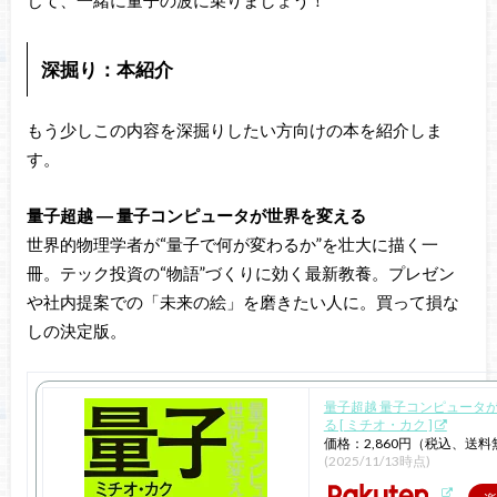
深掘り：本紹介
もう少しこの内容を深掘りしたい方向けの本を紹介しま
す。
量子超越 ― 量子コンピュータが世界を変える
世界的物理学者が“量子で何が変わるか”を壮大に描く一
冊。テック投資の“物語”づくりに効く最新教養。プレゼン
や社内提案での「未来の絵」を磨きたい人に。買って損な
しの決定版。
量子超越 量子コンピュータ
る [ ミチオ・カク ]
価格：2,860円（税込、送料
(2025/11/13時点)