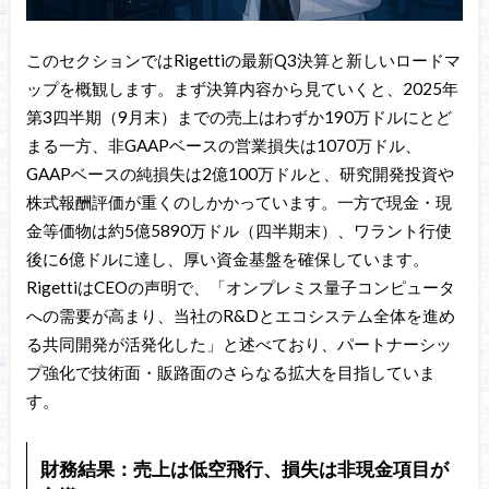
このセクションではRigettiの最新Q3決算と新しいロードマ
ップを概観します。まず決算内容から見ていくと、2025年
第3四半期（9月末）までの売上はわずか190万ドルにとど
まる一方、非GAAPベースの営業損失は1070万ドル、
GAAPベースの純損失は2億100万ドルと、研究開発投資や
株式報酬評価が重くのしかかっています。一方で現金・現
金等価物は約5億5890万ドル（四半期末）、ワラント行使
後に6億ドルに達し、厚い資金基盤を確保しています。
RigettiはCEOの声明で、「オンプレミス量子コンピュータ
への需要が高まり、当社のR&Dとエコシステム全体を進め
る共同開発が活発化した」と述べており、パートナーシッ
プ強化で技術面・販路面のさらなる拡大を目指していま
す。
財務結果：売上は低空飛行、損失は非現金項目が