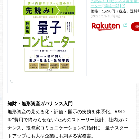
先読み！IT×ビジネス講座 
ーター [ 湊雄一郎 ]
価格：1,650円（税込、送料
(2025/11/13時点)
楽
知財・無形資産ガバナンス入門
無形資産の見える化・評価・開示の実務を体系化。R&D
を“費用で終わらせない”ためのストーリー設計、社内ガバ
ナンス、投資家コミュニケーションの指針に。量子スター
トアップにも大型企業にも刺さる実務書。