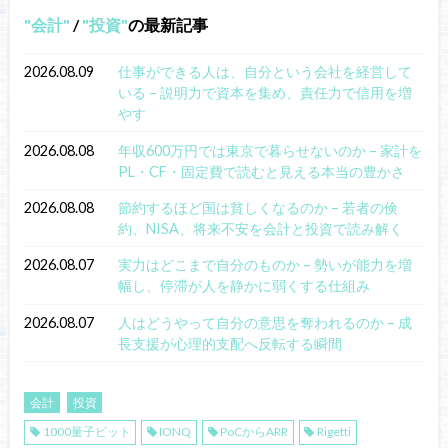
会計
/
投資
の最新記事
2026.08.09
仕事ができる人は、自分という会社を経営して
いる – 説明力で資本を集め、責任力で信用を増
やす
2026.08.08
年収600万円では東京で暮らせないのか – 家計を
PL・CF・固定費で読むと見える本当の豊かさ
2026.08.08
節約するほど国は貧しくなるのか – 若者の倹
約、NISA、将来不安を会計と投資で読み解く
2026.08.07
実力はどこまで自分のものか – 勢いが能力を増
幅し、停滞が人を静かに弱くする仕組み
2026.08.07
人はどうやって自分の意思を奪われるのか – 成
長支援が心理的支配へ反転する瞬間
会計
投資
1000量子ビット
IONQ
PoCからARR
Rigetti