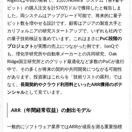
ビット）の購入注文を計570万ドルで獲得したと報告しま
した。両システムはアップグレード可能で、将来的に量子
ビット数を増やせる設計です。顧客はアジアの製造大手と
カリフォルニアの研究スタートアップで、いずれも社内で
の量子技術検証を進めています。これはまさに
PoC段階の
プロジェクト
が実際の売上につながった例です。IonQで
も、理化学研究所や自動車メーカーとの共同研究、Oak
Ridge国立研究所とのグリッド最適化など多数のPoCが進行
中で、その多くが将来の契約や共同開発につながる可能性
があります。投資家はこれらを「技術リストの羅列」では
なく、
長期契約やクラウド利用料といったARR獲得のポテ
ンシャル
として見ています。
ARR（年間経常収益）の創出モデル
一般的にソフトウェア業界ではARRが成長を測る重要指標