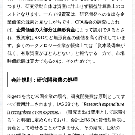
つまり、研究活動自体は資産に計上せず損益計算書上のコ
ストとなります。一方で投資家は、研究開発への支出を企
業価値の源泉と見なしがちです。CFA協会の調査によれ
ば、
企業価値の大部分は無形資産
によって説明できるとさ
れ、投資家はR&Dなど無形資産の価値を高く評価していま
す。多くのテクノロジー企業が帳簿上では「資本装備率が
低く、有形資産がほとんどない」と報告する一方で、市場
時価総額は莫大であるのは、そのためです。
会計規則：研究開発費の処理
Rigettiを含む米国企業の場合、研究開発費は原則としてす
べて費用計上されます。IAS 38でも「
Research expenditure
is recognised as an expense.
」（研究支出は費用として認識す
る）と明確に定められており、会計上R&Dは貸借対照表に
資産として載せることができません。その結果、巨額の