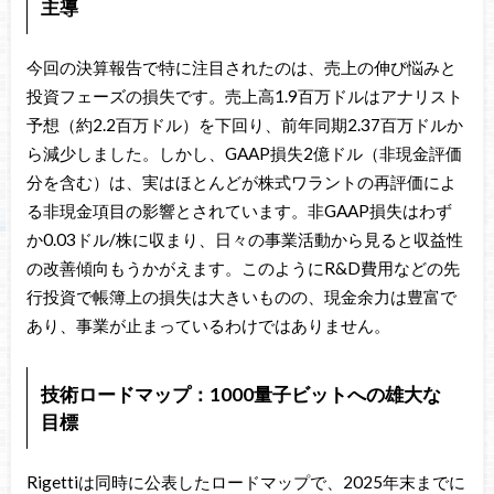
主導
今回の決算報告で特に注目されたのは、売上の伸び悩みと
投資フェーズの損失です。売上高1.9百万ドルはアナリスト
予想（約2.2百万ドル）を下回り、前年同期2.37百万ドルか
ら減少しました。しかし、GAAP損失2億ドル（非現金評価
分を含む）は、実はほとんどが株式ワラントの再評価によ
る非現金項目の影響とされています。非GAAP損失はわず
か0.03ドル/株に収まり、日々の事業活動から見ると収益性
の改善傾向もうかがえます。このようにR&D費用などの先
行投資で帳簿上の損失は大きいものの、現金余力は豊富で
あり、事業が止まっているわけではありません。
技術ロードマップ：1000量子ビットへの雄大な
目標
Rigettiは同時に公表したロードマップで、2025年末までに