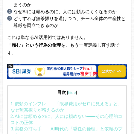
まうのか
なぜAIには頼めるのに、人には頼みにくくなるのか
どうすれば無茶振りを避けつつ、チーム全体の生産性と
尊厳を両立できるのか
これは単なるAI活用術ではありません。
「頼む」という行為の倫理
を、もう一度定義し直す話で
す。
目次
[
hide
]
1.
依頼のインフレ――「限界費用がゼロに見える」と、
なぜ無茶振りが増えるのか
2.
AIには頼めるのに、人には頼めない――その心理的コ
ストの正体
3.
実務の打ち手――AI時代の「委任の倫理」と依頼のプ