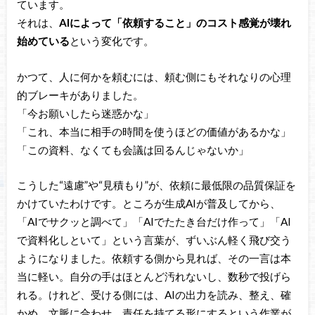
ています。
それは、
AIによって「依頼すること」のコスト感覚が壊れ
始めている
という変化です。
かつて、人に何かを頼むには、頼む側にもそれなりの心理
的ブレーキがありました。
「今お願いしたら迷惑かな」
「これ、本当に相手の時間を使うほどの価値があるかな」
「この資料、なくても会議は回るんじゃないか」
こうした“遠慮”や“見積もり”が、依頼に最低限の品質保証を
かけていたわけです。ところが生成AIが普及してから、
「AIでサクッと調べて」「AIでたたき台だけ作って」「AI
で資料化しといて」という言葉が、ずいぶん軽く飛び交う
ようになりました。依頼する側から見れば、その一言は本
当に軽い。自分の手はほとんど汚れないし、数秒で投げら
れる。けれど、受ける側には、AIの出力を読み、整え、確
かめ、文脈に合わせ、責任を持てる形にするという作業が