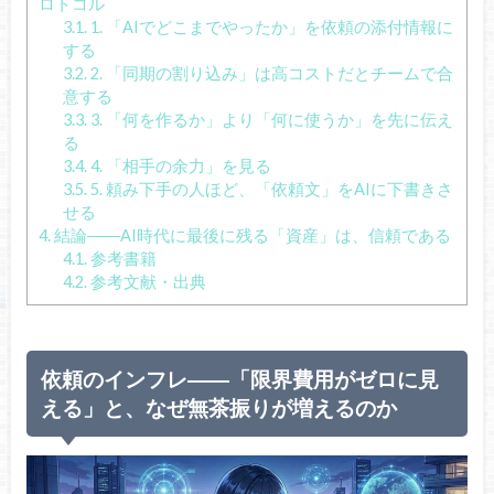
ロトコル
3.1.
1. 「AIでどこまでやったか」を依頼の添付情報に
する
3.2.
2. 「同期の割り込み」は高コストだとチームで合
意する
3.3.
3. 「何を作るか」より「何に使うか」を先に伝え
る
3.4.
4. 「相手の余力」を見る
3.5.
5. 頼み下手の人ほど、「依頼文」をAIに下書きさ
せる
4.
結論――AI時代に最後に残る「資産」は、信頼である
4.1.
参考書籍
4.2.
参考文献・出典
依頼のインフレ――「限界費用がゼロに見
える」と、なぜ無茶振りが増えるのか