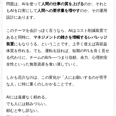
問題は、AIを使って
人間の仕事の質を上げる
のか、それと
もAIを口実にして
人間への要求量を増やす
のか、その運用
設計にあります。
このテーマを会計っぽく言うなら、AIはコスト削減装置で
あると同時に、
マネジメントの雑さを増幅するレバレッジ
装置
にもなりうる、ということです。上手く使えば高収益
体質を作れる。でも、運転を誤れば、短期のP/Lを良く見せ
る代わりに、チームのB/S──つまり信頼、余力、心理的安
全性といった無形資産を食い潰していく。
しかも厄介なのは、この変化が「人にお願いするのが苦手
な人」に特に重くのしかかることです。
AIには遠慮なく頼める。
でも人には頼みづらい。
頼むと申し訳ない。