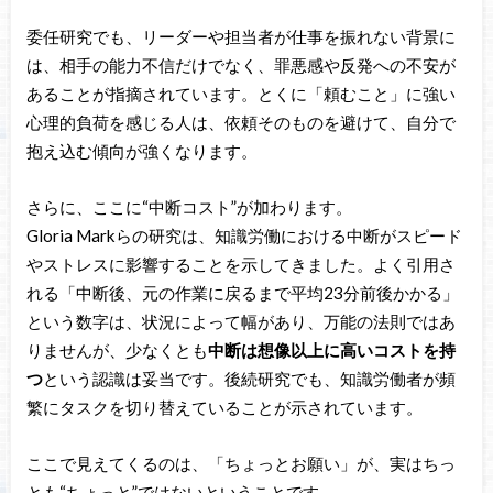
委任研究でも、リーダーや担当者が仕事を振れない背景に
は、相手の能力不信だけでなく、罪悪感や反発への不安が
あることが指摘されています。とくに「頼むこと」に強い
心理的負荷を感じる人は、依頼そのものを避けて、自分で
抱え込む傾向が強くなります。
さらに、ここに“中断コスト”が加わります。
Gloria Markらの研究は、知識労働における中断がスピード
やストレスに影響することを示してきました。よく引用さ
れる「中断後、元の作業に戻るまで平均23分前後かかる」
という数字は、状況によって幅があり、万能の法則ではあ
りませんが、少なくとも
中断は想像以上に高いコストを持
つ
という認識は妥当です。後続研究でも、知識労働者が頻
繁にタスクを切り替えていることが示されています。
ここで見えてくるのは、「ちょっとお願い」が、実はちっ
とも“ちょっと”ではないということです。