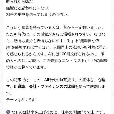
断られたら嫌だ。
無能だと思われたくない。
相手の集中を切ってしまうのも怖い。
こういう感覚を持っている人は、昔から一定数いました。
ただAI時代は、その感覚がさらに増幅されやすい。なぜな
ら、感情も疲労も表情もない相手に対する“無摩擦な依
頼”を経験すればするほど、人間同士の依頼が相対的に重た
く感じられるからです。AIには100回投げられるのに、隣
の人への1回は重い。この奇妙なコントラストが、今の職場
で静かに起きています。
この記事では、この「AI時代の無茶振り」の正体を、
心理
学、組織論、会計・ファイナンスの比喩
を使って解剖しま
す。
テーマは3つです。
なぜAIは効率を上げるのに、仕事の“強度”まで上げてし