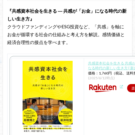
『共感資本社会を生きる ― 共感が「お金」になる時代の新
しい生き方』
クラウドファンディングやESG投資など、「共感」を軸に
お金が循環する社会の仕組みと考え方を解説。感情価値と
経済合理性の接点を学べます。
共感資本社会を生きる 共感
なる時代の新しい生き方 [ 新井
価格：1,760円（税込、送料
(2025/6/12時点)
楽