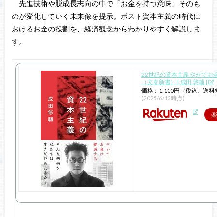
先進技術や脱成長志向の中で「お金を持つ意味」そのも
のが変化していく未来像を提示。ポスト資本主義の時代に
おけるお金の役割を、経済観念からわかりやすく解説しま
す。
22世紀の資本主義 やがてお
（文春新書） [ 成田 悠輔 ]
価格：1,100円（税込、送料
(2025/6/12時点)
楽