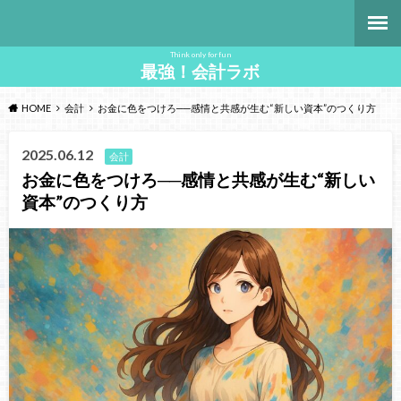
Think only for fun
最強！会計ラボ
HOME
会計
お金に色をつけろ──感情と共感が生む“新しい資本”のつくり方
2025.06.12
会計
お金に色をつけろ──感情と共感が生む“新しい
資本”のつくり方