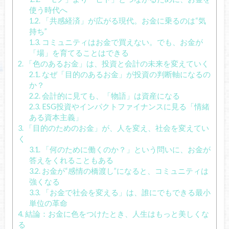
使う時代へ
1.2.
「共感経済」が広がる現代。お金に乗るのは“気
持ち”
1.3.
コミュニティはお金で買えない。でも、お金が
「場」を育てることはできる
2.
「色のあるお金」は、投資と会計の未来を変えていく
2.1.
なぜ「目的のあるお金」が投資の判断軸になるの
か？
2.2.
会計的に見ても、「物語」は資産になる
2.3.
ESG投資やインパクトファイナンスに見る「情緒
ある資本主義」
3.
「目的のためのお金」が、人を変え、社会を変えてい
く
3.1.
「何のために働くのか？」という問いに、お金が
答えをくれることもある
3.2.
お金が“感情の橋渡し”になると、コミュニティは
強くなる
3.3.
「お金で社会を変える」は、誰にでもできる最小
単位の革命
4.
結論：お金に色をつけたとき、人生はもっと美しくな
る