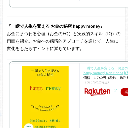
『一瞬で人生を変える お金の秘密 happy money』
お金にまつわる心理（お金のEQ）と実践的スキル（IQ）の
両面を紹介。お金への感情的アプローチを通じて、人生に
変化をもたらすヒントに満ちています。
一瞬で人生を変える お金
happy money [ Ken Honda ]
価格：1,760円（税込、送料
(2025/6/12時点)
楽