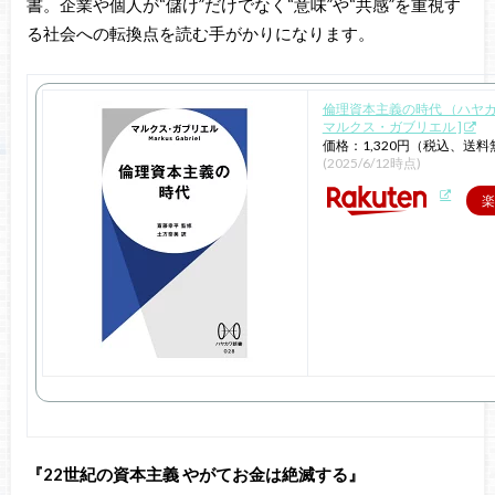
書。企業や個人が“儲け”だけでなく“意味”や“共感”を重視す
る社会への転換点を読む手がかりになります。
倫理資本主義の時代 （ハヤカ
マルクス・ガブリエル ]
価格：1,320円（税込、送料
(2025/6/12時点)
楽
『22世紀の資本主義 やがてお金は絶滅する』