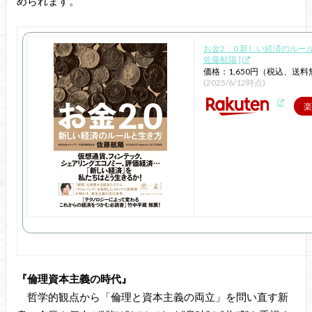
められます。
お金2．0 新しい経済のルール
佐藤航陽 ]
価格：1,650円（税込、送料
(2025/6/12時点)
楽
『倫理資本主義の時代』
哲学的観点から「倫理と資本主義の両立」を問い直す新