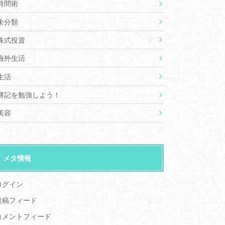
時間術
未分類
株式投資
海外生活
生活
簿記を勉強しよう！
美容
メタ情報
ログイン
投稿フィード
コメントフィード