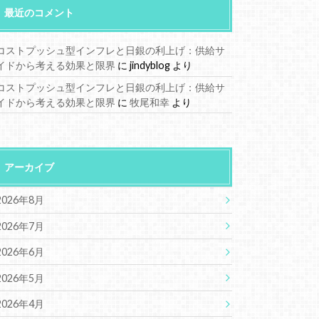
最近のコメント
コストプッシュ型インフレと日銀の利上げ：供給サ
イドから考える効果と限界
に
jindyblog
より
コストプッシュ型インフレと日銀の利上げ：供給サ
イドから考える効果と限界
に
牧尾和幸
より
アーカイブ
2026年8月
2026年7月
2026年6月
2026年5月
2026年4月