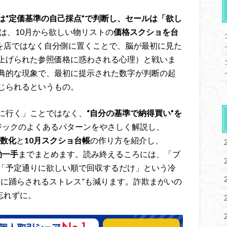
は“定価基準の自己採点”で判断し、セールは「欲し
は、10月から欲しい物リストの
価格スクショを台
”を店ではなく自分側に置くことで、脳が最初に見た
上げられた参照価格に惑わされる心理）と戦いま
典的な現象で、最初に提示された数字が判断の起
じられるというもの。
に行く」ことではなく、
“自分の基準で納得買い”を
ジックのよくあるパターンをやさしく解説し、
数化
と
10月スクショ台帳
の作り方を紹介し、
動一手
までまとめます。読み終えるころには、「ブ
「予定通りに欲しい順で回収するだけ」という冷
引に踊らされるストレス”も減ります。詐欺まがいの
忘れずに。