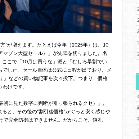
”が増えます。たとえば今年（2025年）は、10
ays（秋のアマゾン大型セール）」が先陣を切りました。名
。ここで「10月は買うな」派と「むしろ早割でい
がちでした。セール自体は公式に日程が出ており、メ
り」などの買い物記事を次々投下。つまり、価格
いうわけです。
最初に見た数字に判断が引っ張られるクセ）」。
れると、その後の“割引後価格”がぐっと安く感じや
けで完全防御はできません。だからこそ、値札
。