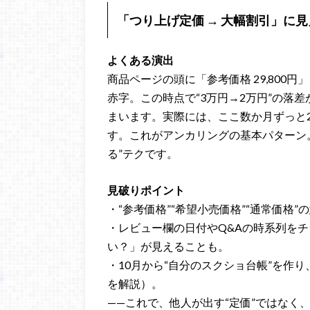
「つり上げ定価 → 大幅割引」に
よくある演出
商品ページの頭に「参考価格 29,800円」
赤字。この時点で“3万円→2万円”の落差
まいます。実際には、ここ数か月ずっと
す。これがアンカリングの基本パターン
る”テクです。
見破りポイント
・“参考価格”“希望小売価格”“通常価格
・レビュー欄の日付やQ&Aの時系列を
い？」が見えることも。
・10月から“自分のスクショ台帳”を作
を解説）。
——これで、他人が出す“定価”ではなく