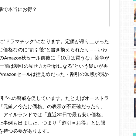
基準で本当にお得？
に“ドラマチック”になります。定価が吊り上がった
価格なのに“割引後”と書き換えられたり——いわ
Amazon秋セール前後に「10月は買うな」論争が
デー前は割引の見せ方が巧妙になる”という疑いが再
Amazonセールは控えめだった・割引の体感が弱か
割引”への警戒を促しています。たとえばオーストラ
「元値／今だけ価格」の表示が不正確だったり、
。アイルランドでは「直近30日で最も安い価格」
た事例も出ました。つまり「割引＝お得」とは限
を持つ必要があります。