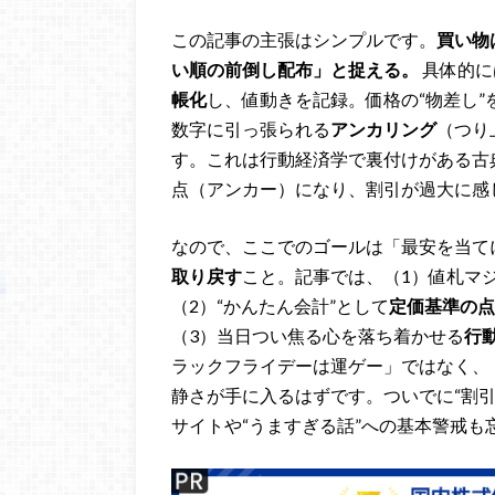
この記事の主張はシンプルです。
買い物
い順の前倒し配布」と捉える。
具体的に
帳化
し、値動きを記録。価格の“物差し
数字に引っ張られる
アンカリング
（つり
す。これは行動経済学で裏付けがある古
点（アンカー）になり、割引が過大に感
なので、ここでのゴールは「最安を当て
取り戻す
こと。記事では、（1）値札マ
（2）“かんたん会計”として
定価基準の点
（3）当日つい焦る心を落ち着かせる
行
ラックフライデーは運ゲー」ではなく、
静さが手に入るはずです。ついでに“割
サイトや“うますぎる話”への基本警戒も