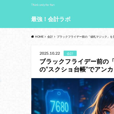
Think only for fun
最強！会計ラボ
HOME
会計
ブラックフライデー前の「値札マジック」を見
2025.10.22
会計
ブラックフライデー前の「
の“スクショ台帳”でアン