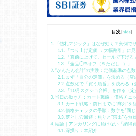
目次
[
hide
]
1.
「値札マジック」はなぜ効く？実例で
1.1.
「つり上げ定価 → 大幅割引」に
1.2.
「直前に上げて、セールで下げる
1.3.
「全品◯%オフ（※ただし…）」
2.
“かんたん会計”の実践：定価基準の点数
2.1.
まず「自分の定価」を決める（店の
2.2.
点数化で「買う順番」を決める（
2.3.
「10月スクショ台帳」を作る（定
3.
当日の動き方：カート戦略・価格チェ
3.1.
カート戦略：前日までに“隊列”を
3.2.
価格チェックの手順：数字を“同じ
3.3.
落とし穴回避：焦りと“演出”を無
4.
結論｜アンカリングに負けない「納得
4.1.
深掘り：本紹介